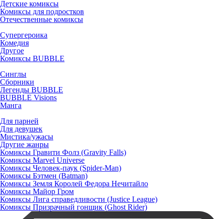
Детские комиксы
Комиксы для подростков
Отечественные комиксы
Супергероика
Комедия
Другое
Комиксы BUBBLE
Синглы
Сборники
Легенды BUBBLE
BUBBLE Visions
Манга
Для парней
Для девушек
Мистика/ужасы
Другие жанры
Комиксы Гравити Фолз (Gravity Falls)
Комиксы Marvel Universe
Комиксы Человек-паук (Spider-Man)
Комиксы Бэтмен (Batman)
Комиксы Земля Королей Федора Нечитайло
Комиксы Майор Гром
Комиксы Лига справедливости (Justice League)
Комиксы Призрачный гонщик (Ghost Rider)