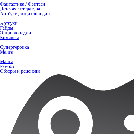
Фантастика / Фэнтези
Детская литература
Артбуки, энциклопедии
Артбуки
Гайды
Энциклопедии
Комиксы
Супергероика
Манга
Манга
Ранобэ
Обзоры и рецензии