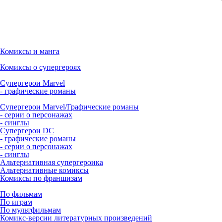
Комиксы и манга
Комиксы о супергероях
Супергерои Marvel
- графические романы
Супергерои Marvel/Графические романы
- серии о персонажах
- синглы
Супергерои DC
- графические романы
- серии о персонажах
- синглы
Альтернативная супергероика
Альтернативные комиксы
Комиксы по франшизам
По фильмам
По играм
По мультфильмам
Комикс-версии литературных произведений