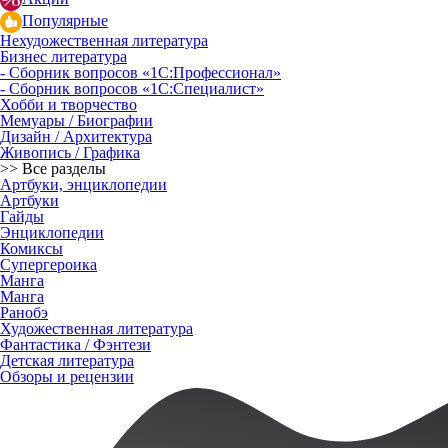
Популярные
Нехудожественная литература
Бизнес литература
- Сборник вопросов «1С:Профессионал»
- Сборник вопросов «1С:Специалист»
Хобби и творчество
Мемуары / Биографии
Дизайн / Архитектура
Живопись / Графика
>> Все разделы
Артбуки, энциклопедии
Артбуки
Гайды
Энциклопедии
Комиксы
Супергероика
Манга
Манга
Ранобэ
Художественная литература
Фантастика / Фэнтези
Детская литература
Обзоры и рецензии