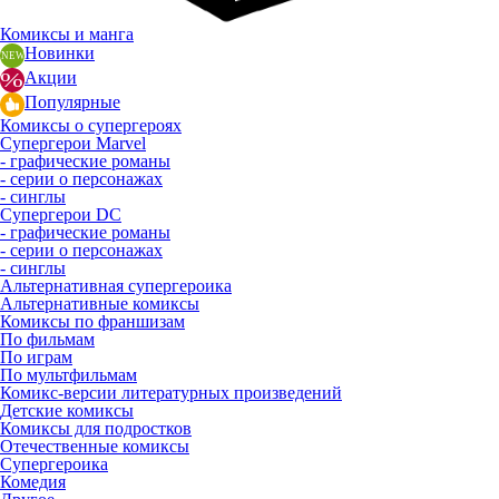
Комиксы и манга
Новинки
Акции
Популярные
Комиксы о супергероях
Супергерои Marvel
- графические романы
- серии о персонажах
- синглы
Супергерои DC
- графические романы
- серии о персонажах
- синглы
Альтернативная супергероика
Альтернативные комиксы
Комиксы по франшизам
По фильмам
По играм
По мультфильмам
Комикс-версии литературных произведений
Детские комиксы
Комиксы для подростков
Отечественные комиксы
Супергероика
Комедия