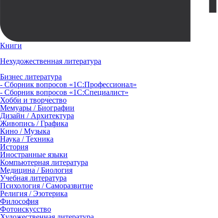
Книги
Нехудожественная литература
Бизнес литература
- Сборник вопросов «1С:Профессионал»
- Сборник вопросов «1С:Специалист»
Хобби и творчество
Мемуары / Биографии
Дизайн / Архитектура
Живопись / Графика
Кино / Музыка
Наука / Техника
История
Иностранные языки
Компьютерная литература
Медицина / Биология
Учебная литература
Психология / Саморазвитие
Религия / Эзотерика
Философия
Фотоискусство
Художественная литература