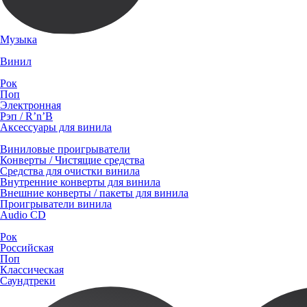
Музыка
Винил
Рок
Поп
Электронная
Рэп / R’n’B
Аксессуары для винила
Виниловые проигрыватели
Конверты / Чистящие средства
Средства для очистки винила
Внутренние конверты для винила
Внешние конверты / пакеты для винила
Проигрыватели винила
Audio CD
Рок
Российская
Поп
Классическая
Саундтреки