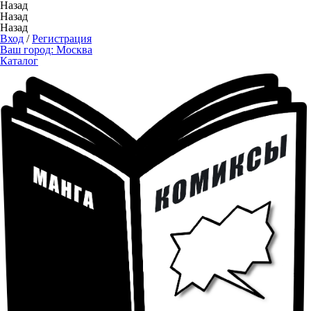
Назад
Назад
Назад
Вход
/
Регистрация
Ваш город:
Москва
Каталог