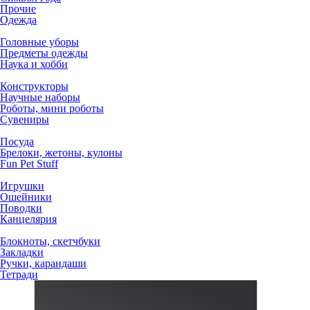
Прочие
Одежда
Головные уборы
Предметы одежды
Наука и хобби
Конструкторы
Научные наборы
Роботы, мини роботы
Сувениры
Посуда
Брелоки, жетоны, кулоны
Fun Pet Stuff
Игрушки
Ошейники
Поводки
Канцелярия
Блокноты, скетчбуки
Закладки
Ручки, карандаши
Тетради