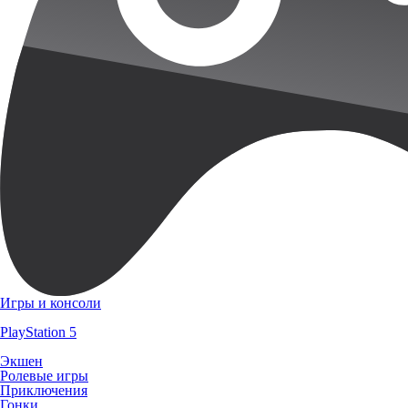
Игры и консоли
PlayStation 5
Экшен
Ролевые игры
Приключения
Гонки