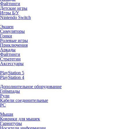
Файтинги
Детские игры
Игры Б/У
Nintendo Switch
Экшен
Симуляторы
Гонки
Ролевые игры
Приключения
Аркады
Файтинги
Стратегии
Аксессуары
PlayStation 5
PlayStation 4
Дополнительное оборудование
Геймпады
Рули
Кабели соединительные
PC
Мыши
Коврики для мышек
Гарнитуры
Носители информации