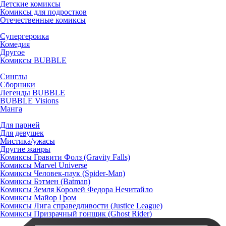
Детские комиксы
Комиксы для подростков
Отечественные комиксы
Супергероика
Комедия
Другое
Комиксы BUBBLE
Синглы
Сборники
Легенды BUBBLE
BUBBLE Visions
Манга
Для парней
Для девушек
Мистика/ужасы
Другие жанры
Комиксы Гравити Фолз (Gravity Falls)
Комиксы Marvel Universe
Комиксы Человек-паук (Spider-Man)
Комиксы Бэтмен (Batman)
Комиксы Земля Королей Федора Нечитайло
Комиксы Майор Гром
Комиксы Лига справедливости (Justice League)
Комиксы Призрачный гонщик (Ghost Rider)