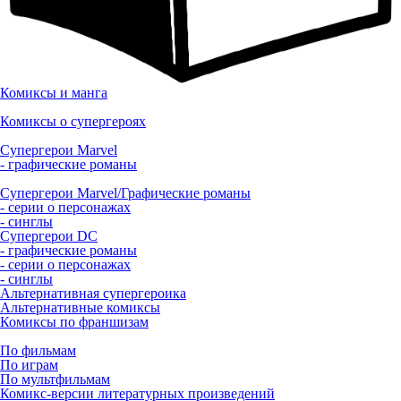
Комиксы и манга
Комиксы о супергероях
Супергерои Marvel
- графические романы
Супергерои Marvel/Графические романы
- серии о персонажах
- синглы
Супергерои DC
- графические романы
- серии о персонажах
- синглы
Альтернативная супергероика
Альтернативные комиксы
Комиксы по франшизам
По фильмам
По играм
По мультфильмам
Комикс-версии литературных произведений