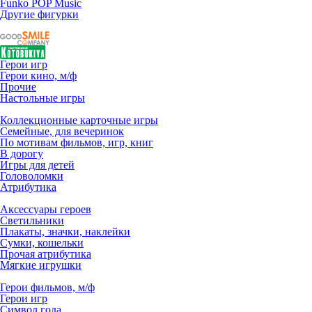
Funko POP Music
Другие фигурки
Герои игр
Герои кино, м/ф
Прочие
Настольные игры
Коллекционные карточные игры
Семейные, для вечеринок
По мотивам фильмов, игр, книг
В дорогу
Игры для детей
Головоломки
Атрибутика
Аксессуары героев
Светильники
Плакаты, значки, наклейки
Сумки, кошельки
Прочая атрибутика
Мягкие игрушки
Герои фильмов, м/ф
Герои игр
Символ года