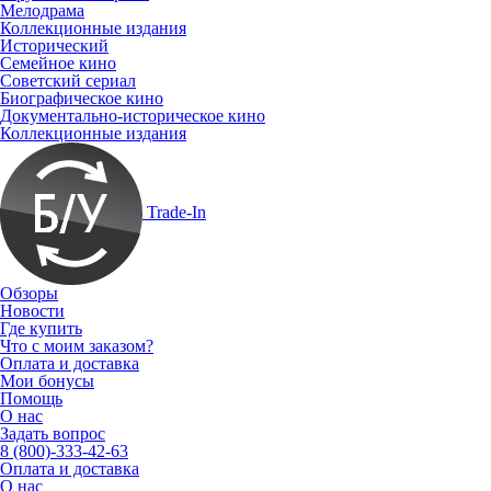
Мелодрама
Коллекционные издания
Исторический
Семейное кино
Советский сериал
Биографическое кино
Документально-историческое кино
Коллекционные издания
Trade-In
Обзоры
Новости
Где купить
Что с моим заказом?
Оплата и доставка
Мои бонусы
Помощь
О нас
Задать вопрос
8 (800)-333-42-63
Оплата и доставка
О нас