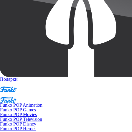
Подарки
Funko POP Animation
Funko POP Games
Funko POP Movies
Funko POP Television
Funko POP Disney
Funko POP Heroes