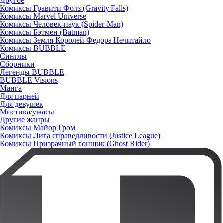
Другое
Комиксы Гравити Фолз (Gravity Falls)
Комиксы Marvel Universe
Комиксы Человек-паук (Spider-Man)
Комиксы Бэтмен (Batman)
Комиксы Земля Королей Федора Нечитайло
Комиксы BUBBLE
Синглы
Сборники
Легенды BUBBLE
BUBBLE Visions
Манга
Для парней
Для девушек
Мистика/ужасы
Другие жанры
Комиксы Майор Гром
Комиксы Лига справедливости (Justice League)
Комиксы Призрачный гонщик (Ghost Rider)