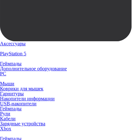
Аксессуары
PlayStation 5
Геймпады
Дополнительное оборудование
PC
Мыши
Коврики для мышек
Гарнитуры
Накопители информации
USB-накопители
Геймпады
Рули
Кабели
Зарядные устройства
Xbox
Геймпады