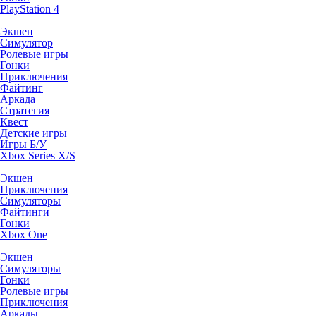
PlayStation 4
Экшен
Симулятор
Ролевые игры
Гонки
Приключения
Файтинг
Аркада
Стратегия
Квест
Детские игры
Игры Б/У
Xbox Series X/S
Экшен
Приключения
Симуляторы
Файтинги
Гонки
Xbox One
Экшен
Симуляторы
Гонки
Ролевые игры
Приключения
Аркады