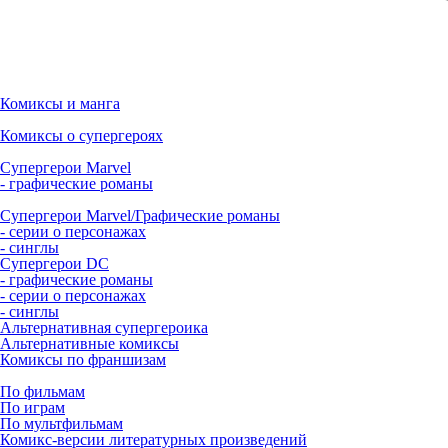
Комиксы и манга
Комиксы о супергероях
Супергерои Marvel
- графические романы
Супергерои Marvel/Графические романы
- серии о персонажах
- синглы
Супергерои DC
- графические романы
- серии о персонажах
- синглы
Альтернативная супергероика
Альтернативные комиксы
Комиксы по франшизам
По фильмам
По играм
По мультфильмам
Комикс-версии литературных произведений