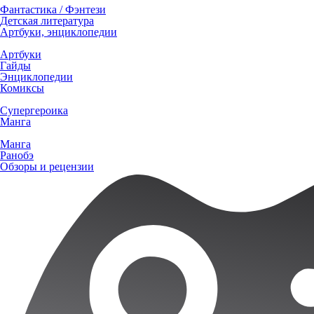
Фантастика / Фэнтези
Детская литература
Артбуки, энциклопедии
Артбуки
Гайды
Энциклопедии
Комиксы
Супергероика
Манга
Манга
Ранобэ
Обзоры и рецензии