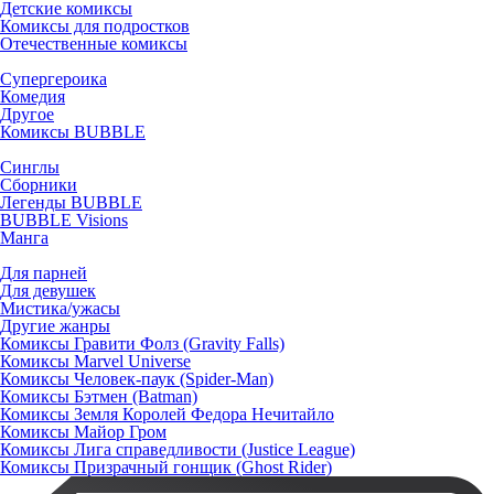
Детские комиксы
Комиксы для подростков
Отечественные комиксы
Супергероика
Комедия
Другое
Комиксы BUBBLE
Синглы
Сборники
Легенды BUBBLE
BUBBLE Visions
Манга
Для парней
Для девушек
Мистика/ужасы
Другие жанры
Комиксы Гравити Фолз (Gravity Falls)
Комиксы Marvel Universe
Комиксы Человек-паук (Spider-Man)
Комиксы Бэтмен (Batman)
Комиксы Земля Королей Федора Нечитайло
Комиксы Майор Гром
Комиксы Лига справедливости (Justice League)
Комиксы Призрачный гонщик (Ghost Rider)