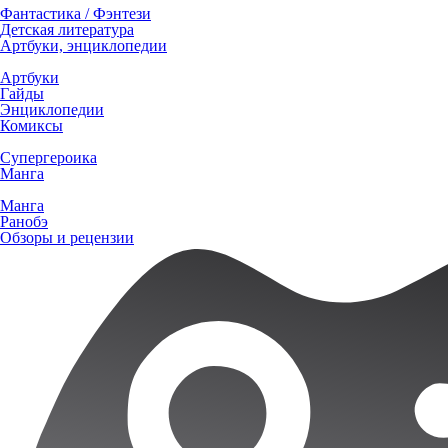
Фантастика / Фэнтези
Детская литература
Артбуки, энциклопедии
Артбуки
Гайды
Энциклопедии
Комиксы
Супергероика
Манга
Манга
Ранобэ
Обзоры и рецензии