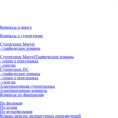
Комиксы и манга
Комиксы о супергероях
Супергерои Marvel
- графические романы
Супергерои Marvel/Графические романы
- серии о персонажах
- синглы
Супергерои DC
- графические романы
- серии о персонажах
- синглы
Альтернативная супергероика
Альтернативные комиксы
Комиксы по франшизам
По фильмам
По играм
По мультфильмам
Комикс-версии литературных произведений