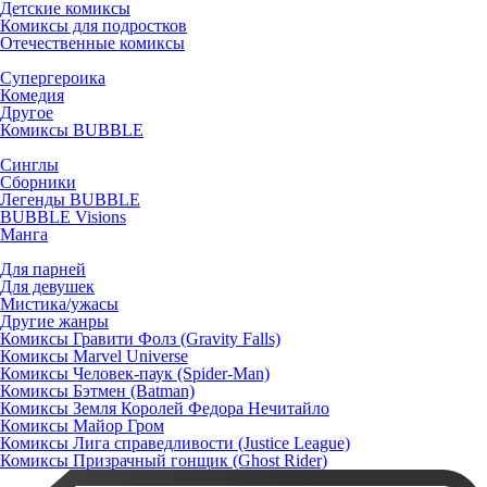
Детские комиксы
Комиксы для подростков
Отечественные комиксы
Супергероика
Комедия
Другое
Комиксы BUBBLE
Синглы
Сборники
Легенды BUBBLE
BUBBLE Visions
Манга
Для парней
Для девушек
Мистика/ужасы
Другие жанры
Комиксы Гравити Фолз (Gravity Falls)
Комиксы Marvel Universe
Комиксы Человек-паук (Spider-Man)
Комиксы Бэтмен (Batman)
Комиксы Земля Королей Федора Нечитайло
Комиксы Майор Гром
Комиксы Лига справедливости (Justice League)
Комиксы Призрачный гонщик (Ghost Rider)