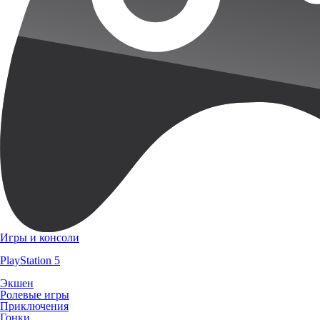
Игры и консоли
PlayStation 5
Экшен
Ролевые игры
Приключения
Гонки