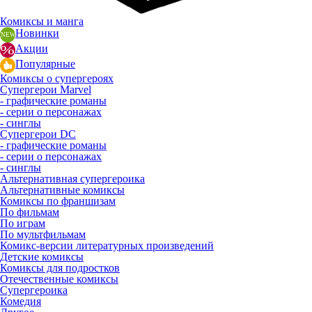
Комиксы и манга
Новинки
Акции
Популярные
Комиксы о супергероях
Супергерои Marvel
- графические романы
- серии о персонажах
- синглы
Супергерои DC
- графические романы
- серии о персонажах
- синглы
Альтернативная супергероика
Альтернативные комиксы
Комиксы по франшизам
По фильмам
По играм
По мультфильмам
Комикс-версии литературных произведений
Детские комиксы
Комиксы для подростков
Отечественные комиксы
Супергероика
Комедия