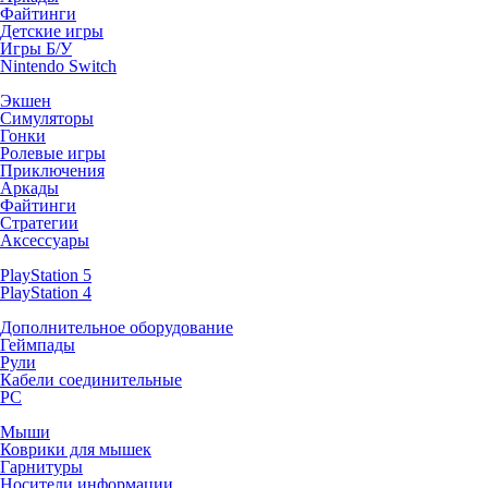
Файтинги
Детские игры
Игры Б/У
Nintendo Switch
Экшен
Симуляторы
Гонки
Ролевые игры
Приключения
Аркады
Файтинги
Стратегии
Аксессуары
PlayStation 5
PlayStation 4
Дополнительное оборудование
Геймпады
Рули
Кабели соединительные
PC
Мыши
Коврики для мышек
Гарнитуры
Носители информации