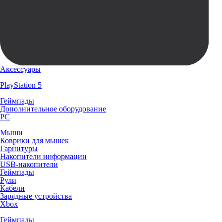
Аксессуары
PlayStation 5
Геймпады
Дополнительное оборудование
PC
Мыши
Коврики для мышек
Гарнитуры
Накопители информации
USB-накопители
Геймпады
Рули
Кабели
Зарядные устройства
Xbox
Геймпады