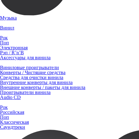
Музыка
Винил
Рок
Поп
Электронная
Рэп / R’n’B
Аксессуары для винила
Виниловые проигрыватели
Конверты / Чистящие средства
Средства для очистки винила
Внутренние конверты для винила
Внешние конверты / пакеты для винила
Проигрыватели винила
Audio CD
Рок
Российская
Поп
Классическая
Саундтреки