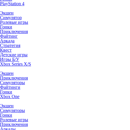
PlayStation 4
Экшен
Симулятор
Ролевые игры
Гонки
Приключения
Файтинг
Аркада
Стратегия
Квест
Детские игры
Игры Б/У
Xbox Series X/S
Экшен
Приключения
Симуляторы
Файтинги
Гонки
Xbox One
Экшен
Симуляторы
Гонки
Ролевые игры
Приключения
Аркады