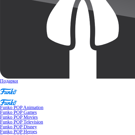
Подарки
Funko POP Animation
Funko POP Games
Funko POP Movies
Funko POP Television
Funko POP Disney
Funko POP Heroes