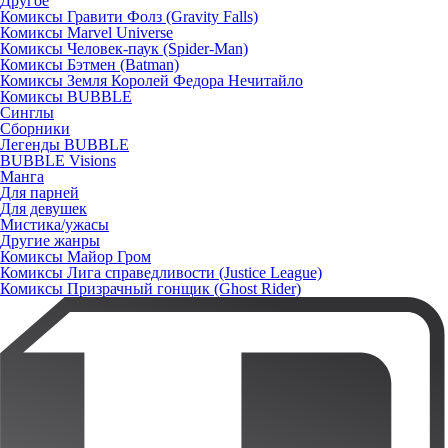
Другое
Комиксы Гравити Фолз (Gravity Falls)
Комиксы Marvel Universe
Комиксы Человек-паук (Spider-Man)
Комиксы Бэтмен (Batman)
Комиксы Земля Королей Федора Нечитайло
Комиксы BUBBLE
Синглы
Сборники
Легенды BUBBLE
BUBBLE Visions
Манга
Для парней
Для девушек
Мистика/ужасы
Другие жанры
Комиксы Майор Гром
Комиксы Лига справедливости (Justice League)
Комиксы Призрачный гонщик (Ghost Rider)