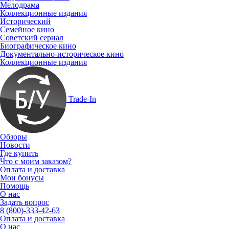
Мелодрама
Коллекционные издания
Исторический
Семейное кино
Советский сериал
Биографическое кино
Документально-историческое кино
Коллекционные издания
Trade-In
Обзоры
Новости
Где купить
Что с моим заказом?
Оплата и доставка
Мои бонусы
Помощь
О нас
Задать вопрос
8 (800)-333-42-63
Оплата и доставка
О нас