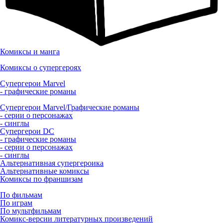
Комиксы и манга
Комиксы о супергероях
Супергерои Marvel
- графические романы
Супергерои Marvel/Графические романы
- серии о персонажах
- синглы
Супергерои DC
- графические романы
- серии о персонажах
- синглы
Альтернативная супергероика
Альтернативные комиксы
Комиксы по франшизам
По фильмам
По играм
По мультфильмам
Комикс-версии литературных произведений