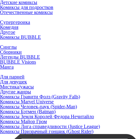
Детские комиксы
Комиксы для подростков
Отечественные комиксы
Супергероика
Комедия
Другое
Комиксы BUBBLE
Синглы
Сборники
Легенды BUBBLE
BUBBLE Visions
Манга
Для парней
Для девушек
Мистика/ужасы
Другие жанры
Комиксы Гравити Фолз (Gravity Falls)
Комиксы Marvel Universe
Комиксы Человек-паук (Spider-Man)
Комиксы Бэтмен (Batman)
Комиксы Земля Королей Федора Нечитайло
Комиксы Майор Гром
Комиксы Лига справедливости (Justice League)
Комиксы Призрачный гонщик (Ghost Rider)