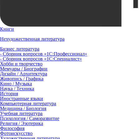
Книги
Нехудожественная литература
Бизнес литература
- Сборник вопросов «1С:Профессионал»
- Сборник вопросов «1С:Специалист»
Хобби и творчество
Мемуары / Биографии
Дизайн / Архитектура
Живопись / Графика
Кино / Музыка
Наука / Техника
История
Иностранные языки
Компьютерная литература
Медицина / Биология
Учебная литература
Психология / Саморазвитие
Религия / Эзотерика
Философия
Фотоискусство
Художественная литература