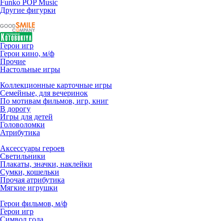
Funko POP Music
Другие фигурки
Герои игр
Герои кино, м/ф
Прочие
Настольные игры
Коллекционные карточные игры
Семейные, для вечеринок
По мотивам фильмов, игр, книг
В дорогу
Игры для детей
Головоломки
Атрибутика
Аксессуары героев
Светильники
Плакаты, значки, наклейки
Сумки, кошельки
Прочая атрибутика
Мягкие игрушки
Герои фильмов, м/ф
Герои игр
Символ года