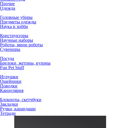
Прочие
Одежда
Головные уборы
Предметы одежды
Наука и хобби
Конструкторы
Научные наборы
Роботы, мини роботы
Сувениры
Посуда
Брелоки, жетоны, кулоны
Fun Pet Stuff
Игрушки
Ошейники
Поводки
Канцелярия
Блокноты, скетчбуки
Закладки
Ручки, карандаши
Тетради