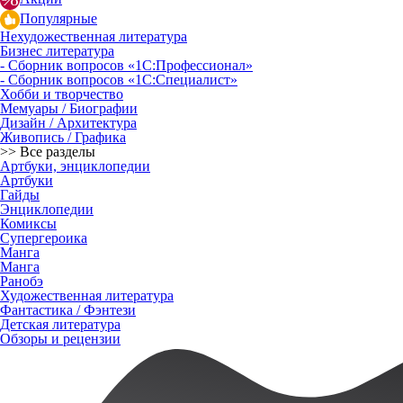
Популярные
Нехудожественная литература
Бизнес литература
- Сборник вопросов «1С:Профессионал»
- Сборник вопросов «1С:Специалист»
Хобби и творчество
Мемуары / Биографии
Дизайн / Архитектура
Живопись / Графика
>> Все разделы
Артбуки, энциклопедии
Артбуки
Гайды
Энциклопедии
Комиксы
Супергероика
Манга
Манга
Ранобэ
Художественная литература
Фантастика / Фэнтези
Детская литература
Обзоры и рецензии