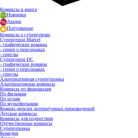
Комиксы и манга
Новинки
Акции
Популярные
Комиксы о супергероях
Супергерои Marvel
- графические романы
- серии о персонажах
- синглы
Супергерои DC
- графические романы
- серии о персонажах
- синглы
Альтернативная супергероика
Альтернативные комиксы
Комиксы по франшизам
По фильмам
По играм
По мультфильмам
Комикс-версии литературных произведений
Детские комиксы
Комиксы для подростков
Отечественные комиксы
Супергероика
Комедия