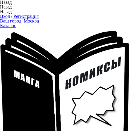
Назад
Назад
Назад
Вход
/
Регистрация
Ваш город:
Москва
Каталог