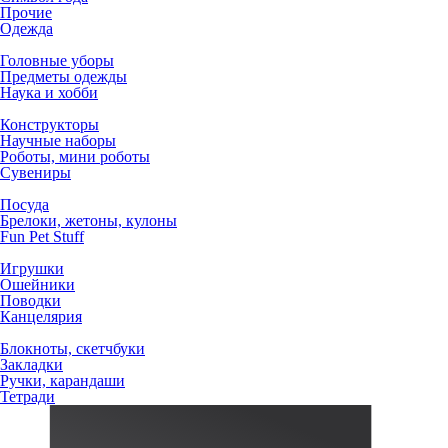
Прочие
Одежда
Головные уборы
Предметы одежды
Наука и хобби
Конструкторы
Научные наборы
Роботы, мини роботы
Сувениры
Посуда
Брелоки, жетоны, кулоны
Fun Pet Stuff
Игрушки
Ошейники
Поводки
Канцелярия
Блокноты, скетчбуки
Закладки
Ручки, карандаши
Тетради