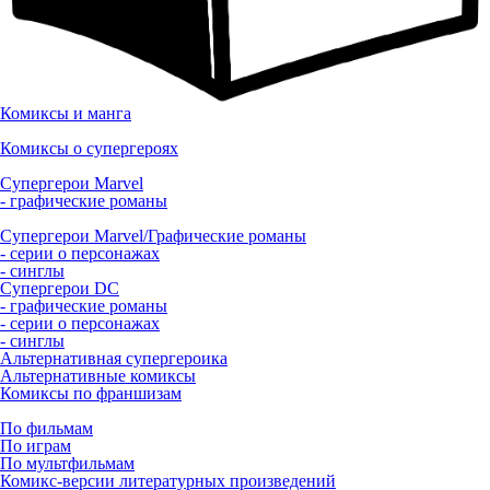
Комиксы и манга
Комиксы о супергероях
Супергерои Marvel
- графические романы
Супергерои Marvel/Графические романы
- серии о персонажах
- синглы
Супергерои DC
- графические романы
- серии о персонажах
- синглы
Альтернативная супергероика
Альтернативные комиксы
Комиксы по франшизам
По фильмам
По играм
По мультфильмам
Комикс-версии литературных произведений