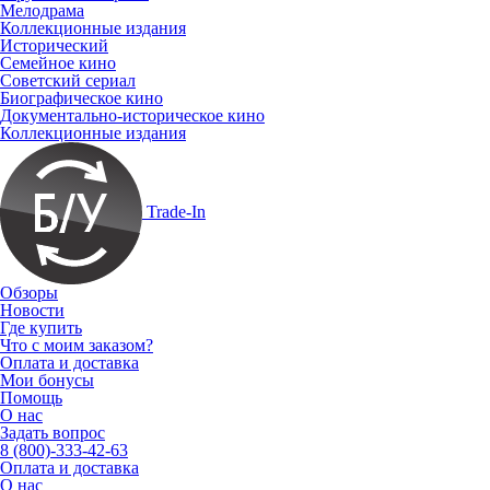
Мелодрама
Коллекционные издания
Исторический
Семейное кино
Советский сериал
Биографическое кино
Документально-историческое кино
Коллекционные издания
Trade-In
Обзоры
Новости
Где купить
Что с моим заказом?
Оплата и доставка
Мои бонусы
Помощь
О нас
Задать вопрос
8 (800)-333-42-63
Оплата и доставка
О нас