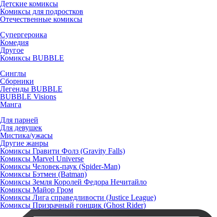
Детские комиксы
Комиксы для подростков
Отечественные комиксы
Супергероика
Комедия
Другое
Комиксы BUBBLE
Синглы
Сборники
Легенды BUBBLE
BUBBLE Visions
Манга
Для парней
Для девушек
Мистика/ужасы
Другие жанры
Комиксы Гравити Фолз (Gravity Falls)
Комиксы Marvel Universe
Комиксы Человек-паук (Spider-Man)
Комиксы Бэтмен (Batman)
Комиксы Земля Королей Федора Нечитайло
Комиксы Майор Гром
Комиксы Лига справедливости (Justice League)
Комиксы Призрачный гонщик (Ghost Rider)