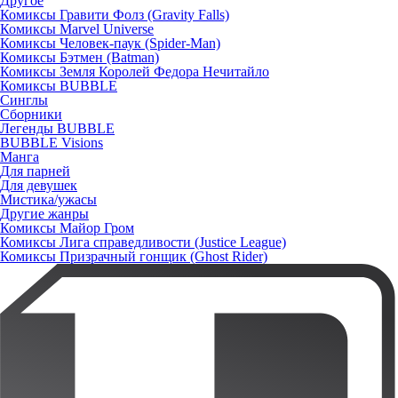
Другое
Комиксы Гравити Фолз (Gravity Falls)
Комиксы Marvel Universe
Комиксы Человек-паук (Spider-Man)
Комиксы Бэтмен (Batman)
Комиксы Земля Королей Федора Нечитайло
Комиксы BUBBLE
Синглы
Сборники
Легенды BUBBLE
BUBBLE Visions
Манга
Для парней
Для девушек
Мистика/ужасы
Другие жанры
Комиксы Майор Гром
Комиксы Лига справедливости (Justice League)
Комиксы Призрачный гонщик (Ghost Rider)