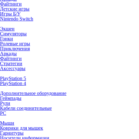
Файтинги
Детские игры
Игры Б/У
Nintendo Switch
Экшен
Симуляторы
Гонки
Ролевые игры
Приключения
Аркады
Файтинги
Стратегии
Аксессуары
PlayStation 5
PlayStation 4
Дополнительное оборудование
Геймпады
Рули
Кабели соединительные
PC
Мыши
Коврики для мышек
Гарнитуры
Носители информации