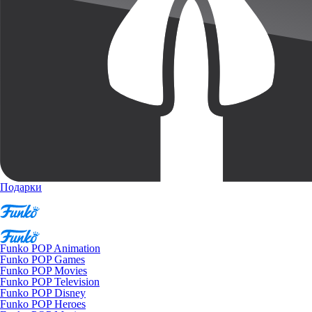
Подарки
Funko POP Animation
Funko POP Games
Funko POP Movies
Funko POP Television
Funko POP Disney
Funko POP Heroes