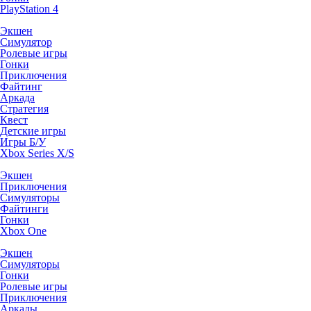
PlayStation 4
Экшен
Симулятор
Ролевые игры
Гонки
Приключения
Файтинг
Аркада
Стратегия
Квест
Детские игры
Игры Б/У
Xbox Series X/S
Экшен
Приключения
Симуляторы
Файтинги
Гонки
Xbox One
Экшен
Симуляторы
Гонки
Ролевые игры
Приключения
Аркады