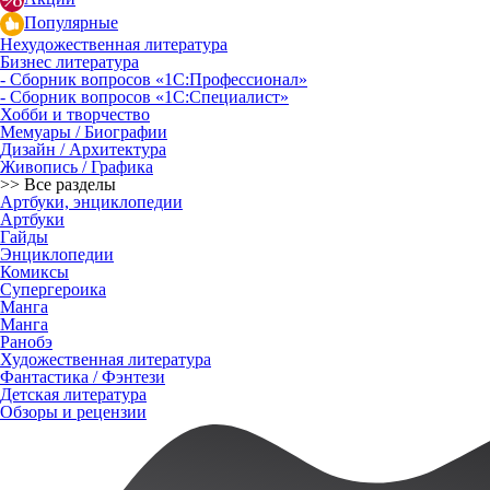
Популярные
Нехудожественная литература
Бизнес литература
- Сборник вопросов «1С:Профессионал»
- Сборник вопросов «1С:Специалист»
Хобби и творчество
Мемуары / Биографии
Дизайн / Архитектура
Живопись / Графика
>> Все разделы
Артбуки, энциклопедии
Артбуки
Гайды
Энциклопедии
Комиксы
Супергероика
Манга
Манга
Ранобэ
Художественная литература
Фантастика / Фэнтези
Детская литература
Обзоры и рецензии