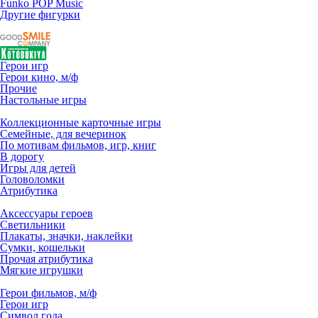
Funko POP Music
Другие фигурки
Герои игр
Герои кино, м/ф
Прочие
Настольные игры
Коллекционные карточные игры
Семейные, для вечеринок
По мотивам фильмов, игр, книг
В дорогу
Игры для детей
Головоломки
Атрибутика
Аксессуары героев
Светильники
Плакаты, значки, наклейки
Сумки, кошельки
Прочая атрибутика
Мягкие игрушки
Герои фильмов, м/ф
Герои игр
Символ года