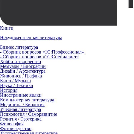
Книги
Нехудожественная литература
Бизнес литература
- Сборник вопросов «1С:Профессионал»
- Сборник вопросов «1С:Специалист»
Хобби и творчество
Мемуары / Биографии
Дизайн / Архитектура
Живопись / Графика
Кино / Музыка
Наука / Техника
История
Иностранные языки
Компьютерная литература
Медицина / Биология
Учебная литература
Психология / Саморазвитие
Религия / Эзотерика
Философия
Фотоискусство
Художественная литература