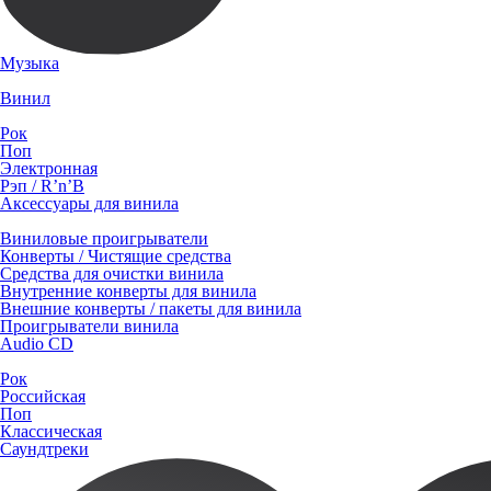
Музыка
Винил
Рок
Поп
Электронная
Рэп / R’n’B
Аксессуары для винила
Виниловые проигрыватели
Конверты / Чистящие средства
Средства для очистки винила
Внутренние конверты для винила
Внешние конверты / пакеты для винила
Проигрыватели винила
Audio CD
Рок
Российская
Поп
Классическая
Саундтреки