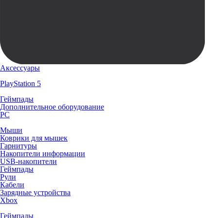
Аксессуары
PlayStation 5
Геймпады
Дополнительное оборудование
PC
Мыши
Коврики для мышек
Гарнитуры
Накопители информации
USB-накопители
Геймпады
Рули
Кабели
Зарядные устройства
Xbox
Геймпады