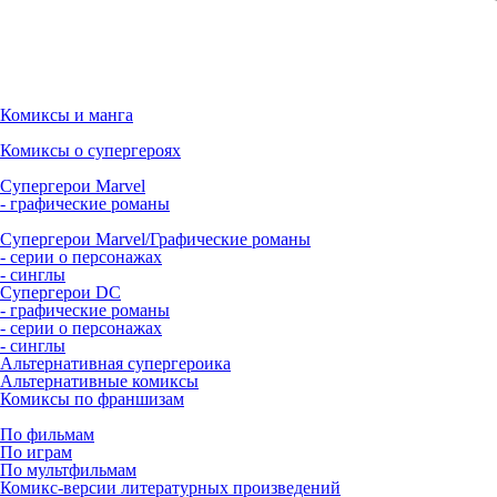
Комиксы и манга
Комиксы о супергероях
Супергерои Marvel
- графические романы
Супергерои Marvel/Графические романы
- серии о персонажах
- синглы
Супергерои DC
- графические романы
- серии о персонажах
- синглы
Альтернативная супергероика
Альтернативные комиксы
Комиксы по франшизам
По фильмам
По играм
По мультфильмам
Комикс-версии литературных произведений