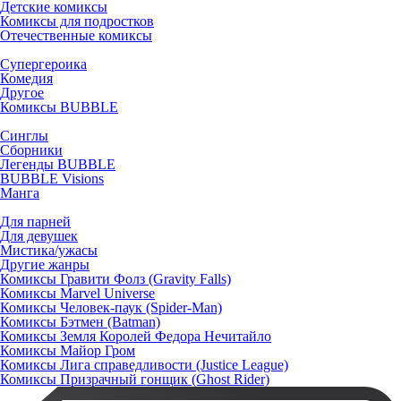
Детские комиксы
Комиксы для подростков
Отечественные комиксы
Супергероика
Комедия
Другое
Комиксы BUBBLE
Синглы
Сборники
Легенды BUBBLE
BUBBLE Visions
Манга
Для парней
Для девушек
Мистика/ужасы
Другие жанры
Комиксы Гравити Фолз (Gravity Falls)
Комиксы Marvel Universe
Комиксы Человек-паук (Spider-Man)
Комиксы Бэтмен (Batman)
Комиксы Земля Королей Федора Нечитайло
Комиксы Майор Гром
Комиксы Лига справедливости (Justice League)
Комиксы Призрачный гонщик (Ghost Rider)