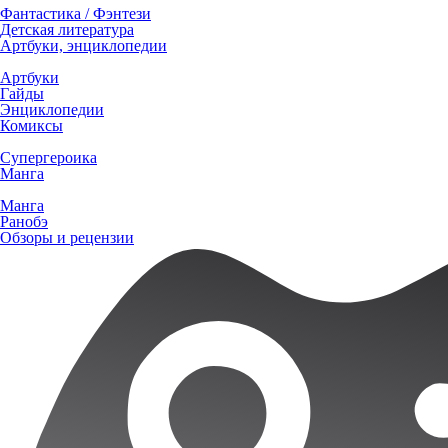
Фантастика / Фэнтези
Детская литература
Артбуки, энциклопедии
Артбуки
Гайды
Энциклопедии
Комиксы
Супергероика
Манга
Манга
Ранобэ
Обзоры и рецензии