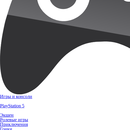
Игры и консоли
PlayStation 5
Экшен
Ролевые игры
Приключения
Гонки