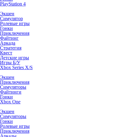
PlayStation 4
Экшен
Симулятор
Ролевые игры
Гонки
Приключения
Файтинг
Аркада
Стратегия
Квест
Детские игры
Игры Б/У
Xbox Series X/S
Экшен
Приключения
Симуляторы
Файтинги
Гонки
Xbox One
Экшен
Симуляторы
Гонки
Ролевые игры
Приключения
Аркады