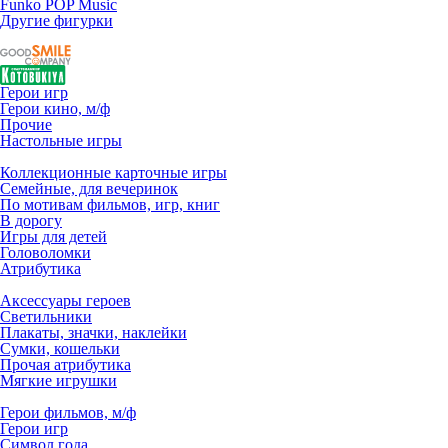
Funko POP Music
Другие фигурки
Герои игр
Герои кино, м/ф
Прочие
Настольные игры
Коллекционные карточные игры
Семейные, для вечеринок
По мотивам фильмов, игр, книг
В дорогу
Игры для детей
Головоломки
Атрибутика
Аксессуары героев
Светильники
Плакаты, значки, наклейки
Сумки, кошельки
Прочая атрибутика
Мягкие игрушки
Герои фильмов, м/ф
Герои игр
Символ года