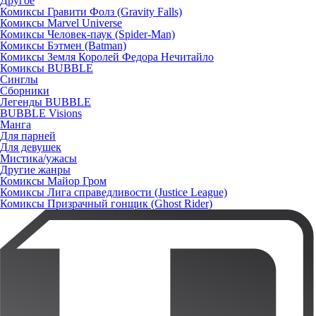
Другое
Комиксы Гравити Фолз (Gravity Falls)
Комиксы Marvel Universe
Комиксы Человек-паук (Spider-Man)
Комиксы Бэтмен (Batman)
Комиксы Земля Королей Федора Нечитайло
Комиксы BUBBLE
Синглы
Сборники
Легенды BUBBLE
BUBBLE Visions
Манга
Для парней
Для девушек
Мистика/ужасы
Другие жанры
Комиксы Майор Гром
Комиксы Лига справедливости (Justice League)
Комиксы Призрачный гонщик (Ghost Rider)