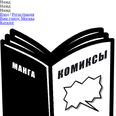
Назад
Назад
Назад
Вход
/
Регистрация
Ваш город:
Москва
Каталог