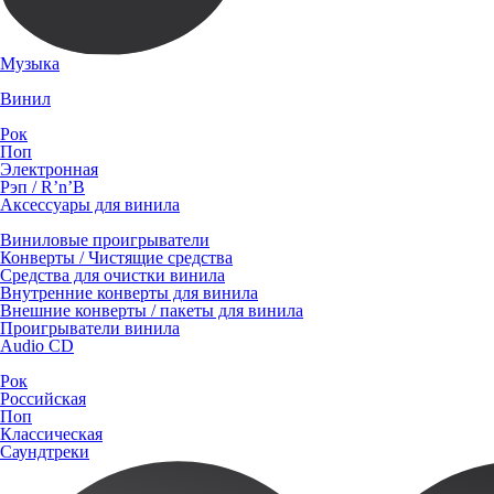
Музыка
Винил
Рок
Поп
Электронная
Рэп / R’n’B
Аксессуары для винила
Виниловые проигрыватели
Конверты / Чистящие средства
Средства для очистки винила
Внутренние конверты для винила
Внешние конверты / пакеты для винила
Проигрыватели винила
Audio CD
Рок
Российская
Поп
Классическая
Саундтреки