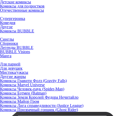
Детские комиксы
Комиксы для подростков
Отечественные комиксы
Супергероика
Комедия
Другое
Комиксы BUBBLE
Синглы
Сборники
Легенды BUBBLE
BUBBLE Visions
Манга
Для парней
Для девушек
Мистика/ужасы
Другие жанры
Комиксы Гравити Фолз (Gravity Falls)
Комиксы Marvel Universe
Комиксы Человек-паук (Spider-Man)
Комиксы Бэтмен (Batman)
Комиксы Земля Королей Федора Нечитайло
Комиксы Майор Гром
Комиксы Лига справедливости (Justice League)
Комиксы Призрачный гонщик (Ghost Rider)