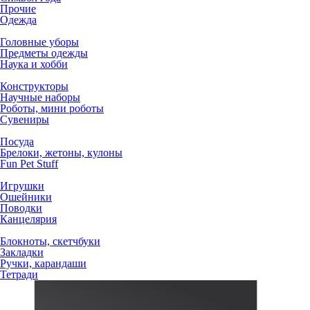
Прочие
Одежда
Головные уборы
Предметы одежды
Наука и хобби
Конструкторы
Научные наборы
Роботы, мини роботы
Сувениры
Посуда
Брелоки, жетоны, кулоны
Fun Pet Stuff
Игрушки
Ошейники
Поводки
Канцелярия
Блокноты, скетчбуки
Закладки
Ручки, карандаши
Тетради