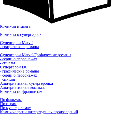
Комиксы и манга
Комиксы о супергероях
Супергерои Marvel
- графические романы
Супергерои Marvel/Графические романы
- серии о персонажах
- синглы
Супергерои DC
- графические романы
- серии о персонажах
- синглы
Альтернативная супергероика
Альтернативные комиксы
Комиксы по франшизам
По фильмам
По играм
По мультфильмам
Комикс-версии литературных произведений