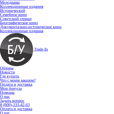
Мелодрама
Коллекционные издания
Исторический
Семейное кино
Советский сериал
Биографическое кино
Документально-историческое кино
Коллекционные издания
Trade-In
Обзоры
Новости
Где купить
Что с моим заказом?
Оплата и доставка
Мои бонусы
Помощь
О нас
Задать вопрос
8 (800)-333-42-63
Оплата и доставка
О нас