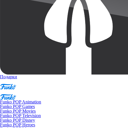
Подарки
Funko POP Animation
Funko POP Games
Funko POP Movies
Funko POP Television
Funko POP Disney
Funko POP Heroes