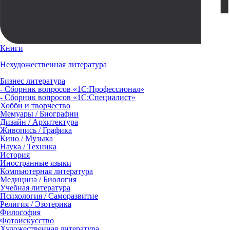
Книги
Нехудожественная литература
Бизнес литература
- Сборник вопросов «1С:Профессионал»
- Сборник вопросов «1С:Специалист»
Хобби и творчество
Мемуары / Биографии
Дизайн / Архитектура
Живопись / Графика
Кино / Музыка
Наука / Техника
История
Иностранные языки
Компьютерная литература
Медицина / Биология
Учебная литература
Психология / Саморазвитие
Религия / Эзотерика
Философия
Фотоискусство
Художественная литература