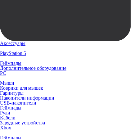
Аксессуары
PlayStation 5
Геймпады
Дополнительное оборудование
PC
Мыши
Коврики для мышек
Гарнитуры
Накопители информации
USB-накопители
Геймпады
Рули
Кабели
Зарядные устройства
Xbox
Геймпады