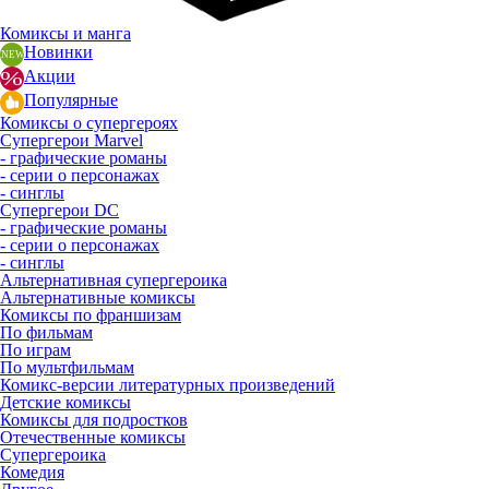
Комиксы и манга
Новинки
Акции
Популярные
Комиксы о супергероях
Супергерои Marvel
- графические романы
- серии о персонажах
- синглы
Супергерои DC
- графические романы
- серии о персонажах
- синглы
Альтернативная супергероика
Альтернативные комиксы
Комиксы по франшизам
По фильмам
По играм
По мультфильмам
Комикс-версии литературных произведений
Детские комиксы
Комиксы для подростков
Отечественные комиксы
Супергероика
Комедия