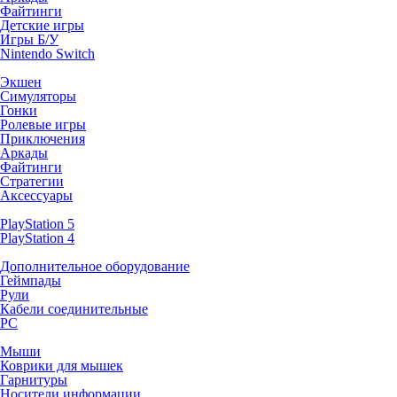
Файтинги
Детские игры
Игры Б/У
Nintendo Switch
Экшен
Симуляторы
Гонки
Ролевые игры
Приключения
Аркады
Файтинги
Стратегии
Аксессуары
PlayStation 5
PlayStation 4
Дополнительное оборудование
Геймпады
Рули
Кабели соединительные
PC
Мыши
Коврики для мышек
Гарнитуры
Носители информации