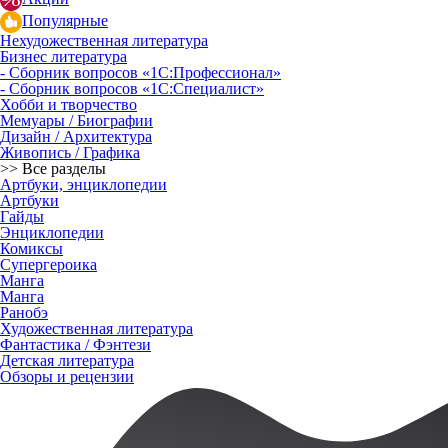
Популярные
Нехудожественная литература
Бизнес литература
- Сборник вопросов «1С:Профессионал»
- Сборник вопросов «1С:Специалист»
Хобби и творчество
Мемуары / Биографии
Дизайн / Архитектура
Живопись / Графика
>> Все разделы
Артбуки, энциклопедии
Артбуки
Гайды
Энциклопедии
Комиксы
Супергероика
Манга
Манга
Ранобэ
Художественная литература
Фантастика / Фэнтези
Детская литература
Обзоры и рецензии