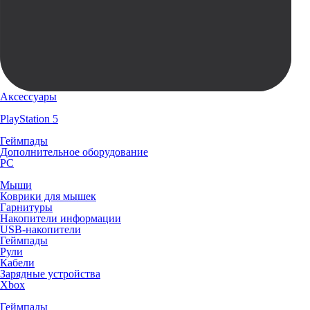
Аксессуары
PlayStation 5
Геймпады
Дополнительное оборудование
PC
Мыши
Коврики для мышек
Гарнитуры
Накопители информации
USB-накопители
Геймпады
Рули
Кабели
Зарядные устройства
Xbox
Геймпады