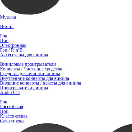
Музыка
Винил
Рок
Поп
Электронная
Рэп / R’n’B
Аксессуары для винила
Виниловые проигрыватели
Конверты / Чистящие средства
Средства для очистки винила
Внутренние конверты для винила
Внешние конверты / пакеты для винила
Проигрыватели винила
Audio CD
Рок
Российская
Поп
Классическая
Саундтреки