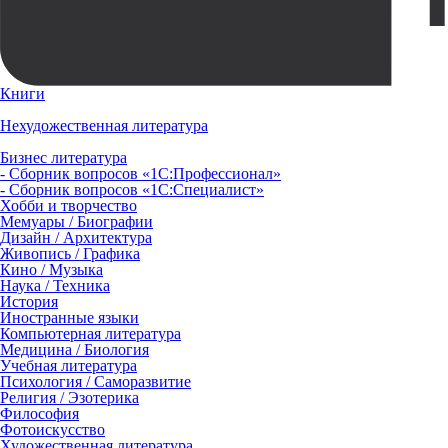
Книги
Нехудожественная литература
Бизнес литература
- Сборник вопросов «1С:Профессионал»
- Сборник вопросов «1С:Специалист»
Хобби и творчество
Мемуары / Биографии
Дизайн / Архитектура
Живопись / Графика
Кино / Музыка
Наука / Техника
История
Иностранные языки
Компьютерная литература
Медицина / Биология
Учебная литература
Психология / Саморазвитие
Религия / Эзотерика
Философия
Фотоискусство
Художественная литература