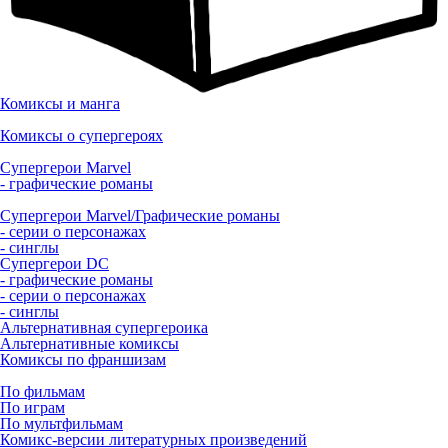
Комиксы и манга
Комиксы о супергероях
Супергерои Marvel
- графические романы
Супергерои Marvel/Графические романы
- серии о персонажах
- синглы
Супергерои DC
- графические романы
- серии о персонажах
- синглы
Альтернативная супергероика
Альтернативные комиксы
Комиксы по франшизам
По фильмам
По играм
По мультфильмам
Комикс-версии литературных произведений