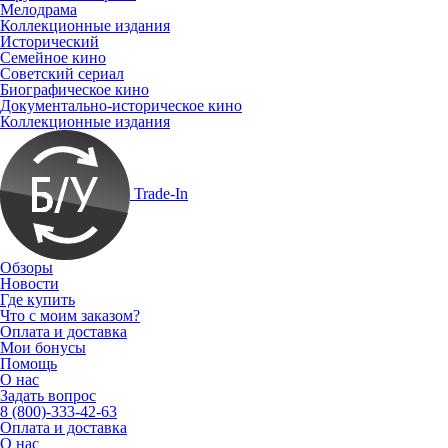
Мелодрама
Коллекционные издания
Исторический
Семейное кино
Советский сериал
Биографическое кино
Документально-историческое кино
Коллекционные издания
Trade-In
Обзоры
Новости
Где купить
Что с моим заказом?
Оплата и доставка
Мои бонусы
Помощь
О нас
Задать вопрос
8 (800)-333-42-63
Оплата и доставка
О нас