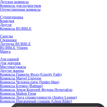
Детские комиксы
Комиксы для подростков
Отечественные комиксы
Супергероика
Комедия
Другое
Комиксы BUBBLE
Синглы
Сборники
Легенды BUBBLE
BUBBLE Visions
Манга
Для парней
Для девушек
Мистика/ужасы
Другие жанры
Комиксы Гравити Фолз (Gravity Falls)
Комиксы Marvel Universe
Комиксы Человек-паук (Spider-Man)
Комиксы Бэтмен (Batman)
Комиксы Земля Королей Федора Нечитайло
Комиксы Майор Гром
Комиксы Лига справедливости (Justice League)
Комиксы Призрачный гонщик (Ghost Rider)