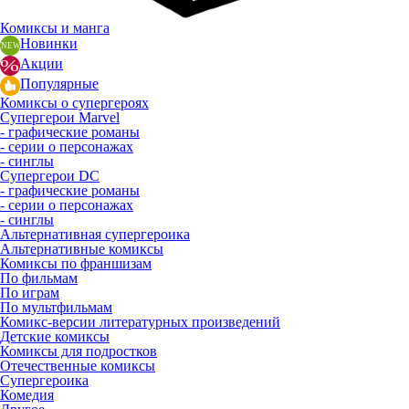
Комиксы и манга
Новинки
Акции
Популярные
Комиксы о супергероях
Супергерои Marvel
- графические романы
- серии о персонажах
- синглы
Супергерои DC
- графические романы
- серии о персонажах
- синглы
Альтернативная супергероика
Альтернативные комиксы
Комиксы по франшизам
По фильмам
По играм
По мультфильмам
Комикс-версии литературных произведений
Детские комиксы
Комиксы для подростков
Отечественные комиксы
Супергероика
Комедия