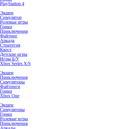
PlayStation 4
Экшен
Симулятор
Ролевые игры
Гонки
Приключения
Файтинг
Аркада
Стратегия
Квест
Детские игры
Игры Б/У
Xbox Series X/S
Экшен
Приключения
Симуляторы
Файтинги
Гонки
Xbox One
Экшен
Симуляторы
Гонки
Ролевые игры
Приключения
Аркады