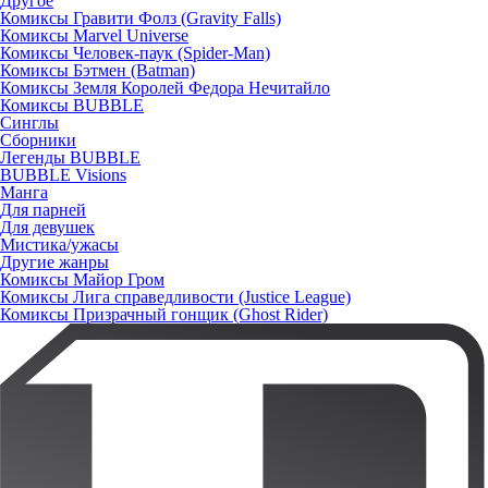
Другое
Комиксы Гравити Фолз (Gravity Falls)
Комиксы Marvel Universe
Комиксы Человек-паук (Spider-Man)
Комиксы Бэтмен (Batman)
Комиксы Земля Королей Федора Нечитайло
Комиксы BUBBLE
Синглы
Сборники
Легенды BUBBLE
BUBBLE Visions
Манга
Для парней
Для девушек
Мистика/ужасы
Другие жанры
Комиксы Майор Гром
Комиксы Лига справедливости (Justice League)
Комиксы Призрачный гонщик (Ghost Rider)