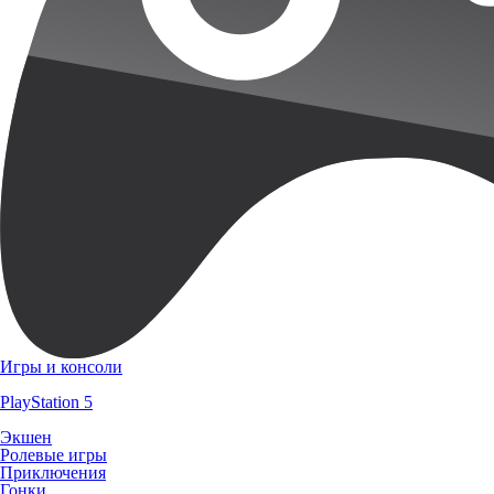
Игры и консоли
PlayStation 5
Экшен
Ролевые игры
Приключения
Гонки