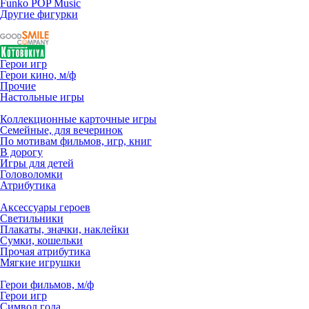
Funko POP Music
Другие фигурки
Герои игр
Герои кино, м/ф
Прочие
Настольные игры
Коллекционные карточные игры
Семейные, для вечеринок
По мотивам фильмов, игр, книг
В дорогу
Игры для детей
Головоломки
Атрибутика
Аксессуары героев
Светильники
Плакаты, значки, наклейки
Сумки, кошельки
Прочая атрибутика
Мягкие игрушки
Герои фильмов, м/ф
Герои игр
Символ года