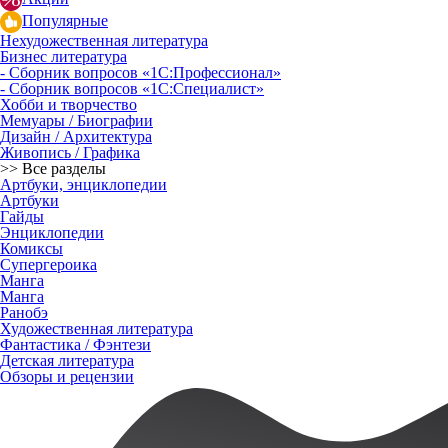
Популярные
Нехудожественная литература
Бизнес литература
- Сборник вопросов «1С:Профессионал»
- Сборник вопросов «1С:Специалист»
Хобби и творчество
Мемуары / Биографии
Дизайн / Архитектура
Живопись / Графика
>> Все разделы
Артбуки, энциклопедии
Артбуки
Гайды
Энциклопедии
Комиксы
Супергероика
Манга
Манга
Ранобэ
Художественная литература
Фантастика / Фэнтези
Детская литература
Обзоры и рецензии