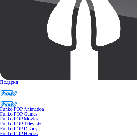
Подарки
Funko POP Animation
Funko POP Games
Funko POP Movies
Funko POP Television
Funko POP Disney
Funko POP Heroes