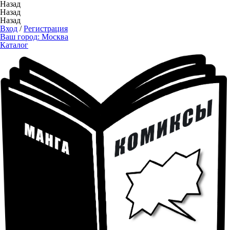
Назад
Назад
Назад
Вход
/
Регистрация
Ваш город:
Москва
Каталог