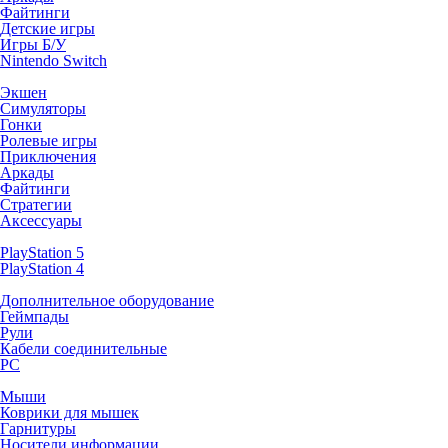
Файтинги
Детские игры
Игры Б/У
Nintendo Switch
Экшен
Симуляторы
Гонки
Ролевые игры
Приключения
Аркады
Файтинги
Стратегии
Аксессуары
PlayStation 5
PlayStation 4
Дополнительное оборудование
Геймпады
Рули
Кабели соединительные
PC
Мыши
Коврики для мышек
Гарнитуры
Носители информации