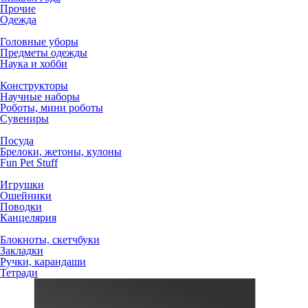
Прочие
Одежда
Головные уборы
Предметы одежды
Наука и хобби
Конструкторы
Научные наборы
Роботы, мини роботы
Сувениры
Посуда
Брелоки, жетоны, кулоны
Fun Pet Stuff
Игрушки
Ошейники
Поводки
Канцелярия
Блокноты, скетчбуки
Закладки
Ручки, карандаши
Тетради