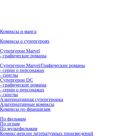
Комиксы и манга
Комиксы о супергероях
Супергерои Marvel
- графические романы
Супергерои Marvel/Графические романы
- серии о персонажах
- синглы
Супергерои DC
- графические романы
- серии о персонажах
- синглы
Альтернативная супергероика
Альтернативные комиксы
Комиксы по франшизам
По фильмам
По играм
По мультфильмам
Комикс-версии литературных произведений