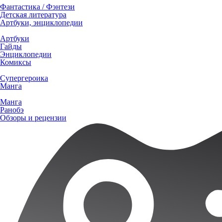
Фантастика / Фэнтези
Детская литература
Артбуки, энциклопедии
Артбуки
Гайды
Энциклопедии
Комиксы
Супергероика
Манга
Манга
Ранобэ
Обзоры и рецензии