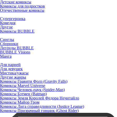
Детские комиксы
Комиксы для подростков
Отечественные комиксы
Супергероика
Комедия
Другое
Комиксы BUBBLE
Синглы
Сборники
Легенды BUBBLE
BUBBLE Visions
Манга
Для парней
Для девушек
Мистика/ужасы
Другие жанры
Комиксы Гравити Фолз (Gravity Falls)
Комиксы Marvel Universe
Комиксы Человек-паук (Spider-Man)
Комиксы Бэтмен (Batman)
Комиксы Земля Королей Федора Нечитайло
Комиксы Майор Гром
Комиксы Лига справедливости (Justice League)
Комиксы Призрачный гонщик (Ghost Rider)