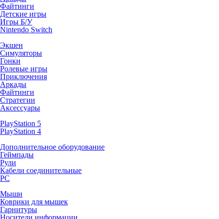
Файтинги
Детские игры
Игры Б/У
Nintendo Switch
Экшен
Симуляторы
Гонки
Ролевые игры
Приключения
Аркады
Файтинги
Стратегии
Аксессуары
PlayStation 5
PlayStation 4
Дополнительное оборудование
Геймпады
Рули
Кабели соединительные
PC
Мыши
Коврики для мышек
Гарнитуры
Носители информации