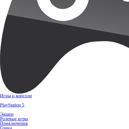
Игры и консоли
PlayStation 5
Экшен
Ролевые игры
Приключения
Гонки