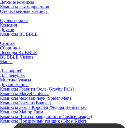
Детские комиксы
Комиксы для подростков
Отечественные комиксы
Супергероика
Комедия
Другое
Комиксы BUBBLE
Синглы
Сборники
Легенды BUBBLE
BUBBLE Visions
Манга
Для парней
Для девушек
Мистика/ужасы
Другие жанры
Комиксы Гравити Фолз (Gravity Falls)
Комиксы Marvel Universe
Комиксы Человек-паук (Spider-Man)
Комиксы Бэтмен (Batman)
Комиксы Земля Королей Федора Нечитайло
Комиксы Майор Гром
Комиксы Лига справедливости (Justice League)
Комиксы Призрачный гонщик (Ghost Rider)