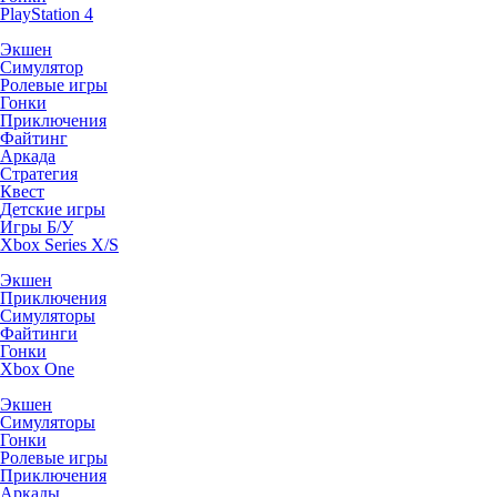
PlayStation 4
Экшен
Симулятор
Ролевые игры
Гонки
Приключения
Файтинг
Аркада
Стратегия
Квест
Детские игры
Игры Б/У
Xbox Series X/S
Экшен
Приключения
Симуляторы
Файтинги
Гонки
Xbox One
Экшен
Симуляторы
Гонки
Ролевые игры
Приключения
Аркады