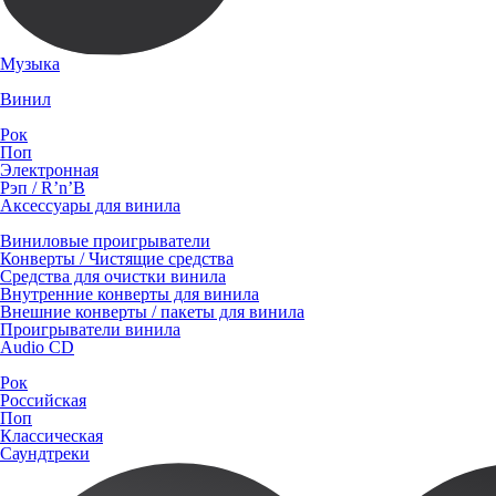
Музыка
Винил
Рок
Поп
Электронная
Рэп / R’n’B
Аксессуары для винила
Виниловые проигрыватели
Конверты / Чистящие средства
Средства для очистки винила
Внутренние конверты для винила
Внешние конверты / пакеты для винила
Проигрыватели винила
Audio CD
Рок
Российская
Поп
Классическая
Саундтреки