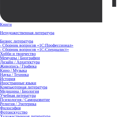
Книги
Нехудожественная литература
Бизнес литература
- Сборник вопросов «1С:Профессионал»
- Сборник вопросов «1С:Специалист»
Хобби и творчество
Мемуары / Биографии
Дизайн / Архитектура
Живопись / Графика
Кино / Музыка
Наука / Техника
История
Иностранные языки
Компьютерная литература
Медицина / Биология
Учебная литература
Психология / Саморазвитие
Религия / Эзотерика
Философия
Фотоискусство
Художественная литература