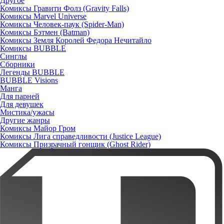
Другое
Комиксы Гравити Фолз (Gravity Falls)
Комиксы Marvel Universe
Комиксы Человек-паук (Spider-Man)
Комиксы Бэтмен (Batman)
Комиксы Земля Королей Федора Нечитайло
Комиксы BUBBLE
Синглы
Сборники
Легенды BUBBLE
BUBBLE Visions
Манга
Для парней
Для девушек
Мистика/ужасы
Другие жанры
Комиксы Майор Гром
Комиксы Лига справедливости (Justice League)
Комиксы Призрачный гонщик (Ghost Rider)