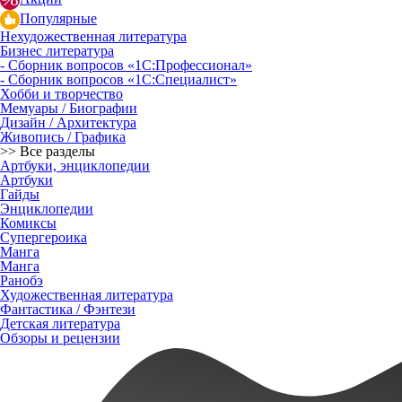
Популярные
Нехудожественная литература
Бизнес литература
- Сборник вопросов «1С:Профессионал»
- Сборник вопросов «1С:Специалист»
Хобби и творчество
Мемуары / Биографии
Дизайн / Архитектура
Живопись / Графика
>> Все разделы
Артбуки, энциклопедии
Артбуки
Гайды
Энциклопедии
Комиксы
Супергероика
Манга
Манга
Ранобэ
Художественная литература
Фантастика / Фэнтези
Детская литература
Обзоры и рецензии