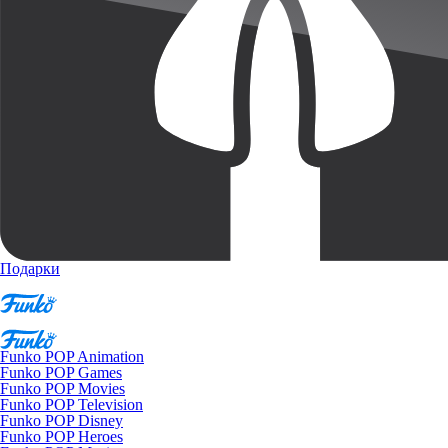
Подарки
Funko POP Animation
Funko POP Games
Funko POP Movies
Funko POP Television
Funko POP Disney
Funko POP Heroes