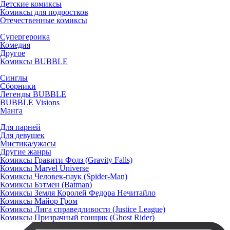
Детские комиксы
Комиксы для подростков
Отечественные комиксы
Супергероика
Комедия
Другое
Комиксы BUBBLE
Синглы
Сборники
Легенды BUBBLE
BUBBLE Visions
Манга
Для парней
Для девушек
Мистика/ужасы
Другие жанры
Комиксы Гравити Фолз (Gravity Falls)
Комиксы Marvel Universe
Комиксы Человек-паук (Spider-Man)
Комиксы Бэтмен (Batman)
Комиксы Земля Королей Федора Нечитайло
Комиксы Майор Гром
Комиксы Лига справедливости (Justice League)
Комиксы Призрачный гонщик (Ghost Rider)