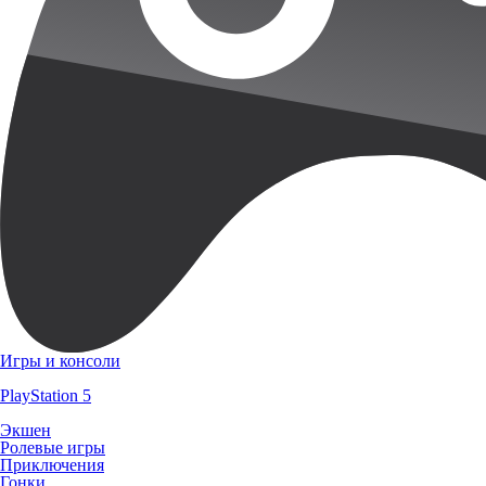
Игры и консоли
PlayStation 5
Экшен
Ролевые игры
Приключения
Гонки