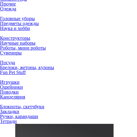
Прочие
Одежда
Головные уборы
Предметы одежды
Наука и хобби
Конструкторы
Научные наборы
Роботы, мини роботы
Сувениры
Посуда
Брелоки, жетоны, кулоны
Fun Pet Stuff
Игрушки
Ошейники
Поводки
Канцелярия
Блокноты, скетчбуки
Закладки
Ручки, карандаши
Тетради