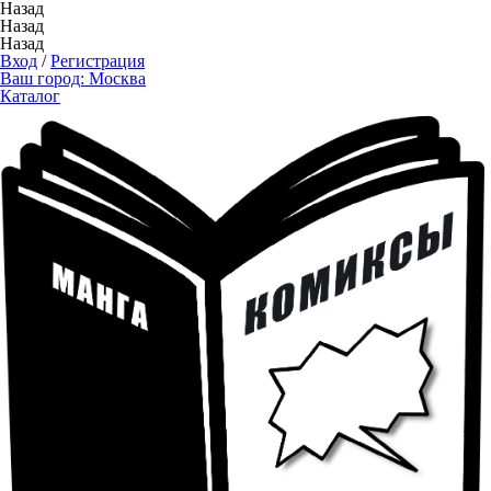
Назад
Назад
Назад
Вход
/
Регистрация
Ваш город:
Москва
Каталог