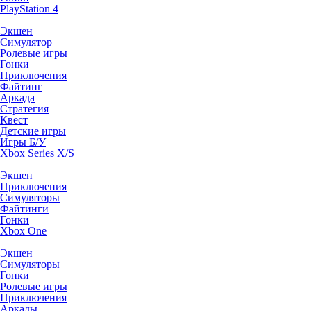
PlayStation 4
Экшен
Симулятор
Ролевые игры
Гонки
Приключения
Файтинг
Аркада
Стратегия
Квест
Детские игры
Игры Б/У
Xbox Series X/S
Экшен
Приключения
Симуляторы
Файтинги
Гонки
Xbox One
Экшен
Симуляторы
Гонки
Ролевые игры
Приключения
Аркады