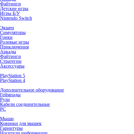
Файтинги
Детские игры
Игры Б/У
Nintendo Switch
Экшен
Симуляторы
Гонки
Ролевые игры
Приключения
Аркады
Файтинги
Стратегии
Аксессуары
PlayStation 5
PlayStation 4
Дополнительное оборудование
Геймпады
Рули
Кабели соединительные
PC
Мыши
Коврики для мышек
Гарнитуры
Носители информации