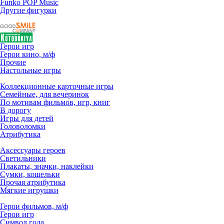
Funko POP Music
Другие фигурки
Герои игр
Герои кино, м/ф
Прочие
Настольные игры
Коллекционные карточные игры
Семейные, для вечеринок
По мотивам фильмов, игр, книг
В дорогу
Игры для детей
Головоломки
Атрибутика
Аксессуары героев
Светильники
Плакаты, значки, наклейки
Сумки, кошельки
Прочая атрибутика
Мягкие игрушки
Герои фильмов, м/ф
Герои игр
Символ года