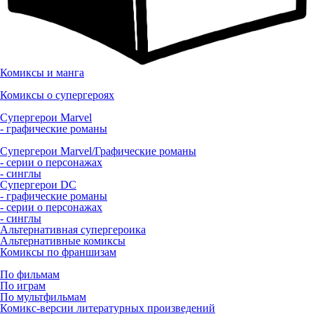
Комиксы и манга
Комиксы о супергероях
Супергерои Marvel
- графические романы
Супергерои Marvel/Графические романы
- серии о персонажах
- синглы
Супергерои DC
- графические романы
- серии о персонажах
- синглы
Альтернативная супергероика
Альтернативные комиксы
Комиксы по франшизам
По фильмам
По играм
По мультфильмам
Комикс-версии литературных произведений