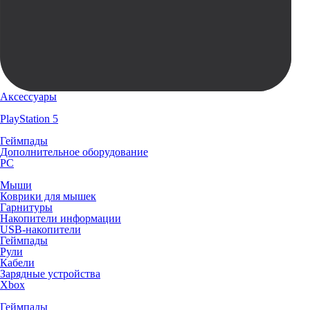
Аксессуары
PlayStation 5
Геймпады
Дополнительное оборудование
PC
Мыши
Коврики для мышек
Гарнитуры
Накопители информации
USB-накопители
Геймпады
Рули
Кабели
Зарядные устройства
Xbox
Геймпады