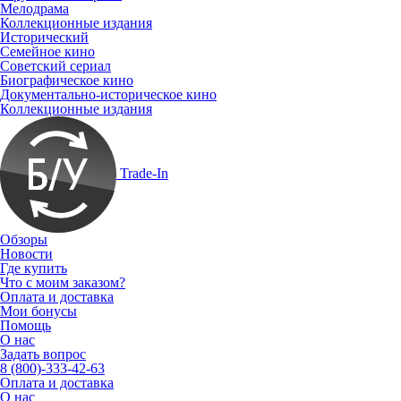
Мелодрама
Коллекционные издания
Исторический
Семейное кино
Советский сериал
Биографическое кино
Документально-историческое кино
Коллекционные издания
Trade-In
Обзоры
Новости
Где купить
Что с моим заказом?
Оплата и доставка
Мои бонусы
Помощь
О нас
Задать вопрос
8 (800)-333-42-63
Оплата и доставка
О нас