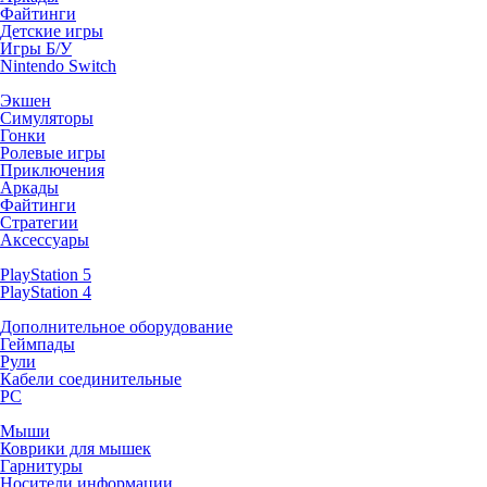
Файтинги
Детские игры
Игры Б/У
Nintendo Switch
Экшен
Симуляторы
Гонки
Ролевые игры
Приключения
Аркады
Файтинги
Стратегии
Аксессуары
PlayStation 5
PlayStation 4
Дополнительное оборудование
Геймпады
Рули
Кабели соединительные
PC
Мыши
Коврики для мышек
Гарнитуры
Носители информации