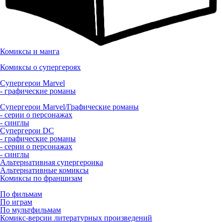
Комиксы и манга
Комиксы о супергероях
Супергерои Marvel
- графические романы
Супергерои Marvel/Графические романы
- серии о персонажах
- синглы
Супергерои DC
- графические романы
- серии о персонажах
- синглы
Альтернативная супергероика
Альтернативные комиксы
Комиксы по франшизам
По фильмам
По играм
По мультфильмам
Комикс-версии литературных произведений