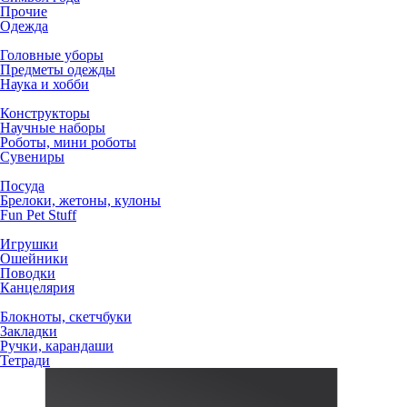
Прочие
Одежда
Головные уборы
Предметы одежды
Наука и хобби
Конструкторы
Научные наборы
Роботы, мини роботы
Сувениры
Посуда
Брелоки, жетоны, кулоны
Fun Pet Stuff
Игрушки
Ошейники
Поводки
Канцелярия
Блокноты, скетчбуки
Закладки
Ручки, карандаши
Тетради