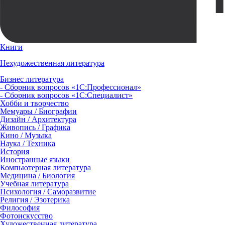
Книги
Нехудожественная литература
Бизнес литература
- Сборник вопросов «1С:Профессионал»
- Сборник вопросов «1С:Специалист»
Хобби и творчество
Мемуары / Биографии
Дизайн / Архитектура
Живопись / Графика
Кино / Музыка
Наука / Техника
История
Иностранные языки
Компьютерная литература
Медицина / Биология
Учебная литература
Психология / Саморазвитие
Религия / Эзотерика
Философия
Фотоискусство
Художественная литература