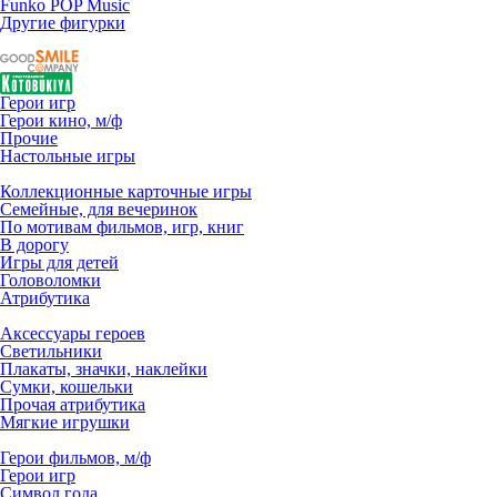
Funko POP Music
Другие фигурки
Герои игр
Герои кино, м/ф
Прочие
Настольные игры
Коллекционные карточные игры
Семейные, для вечеринок
По мотивам фильмов, игр, книг
В дорогу
Игры для детей
Головоломки
Атрибутика
Аксессуары героев
Светильники
Плакаты, значки, наклейки
Сумки, кошельки
Прочая атрибутика
Мягкие игрушки
Герои фильмов, м/ф
Герои игр
Символ года