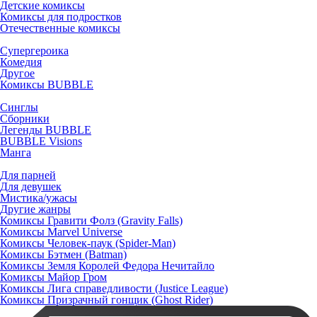
Детские комиксы
Комиксы для подростков
Отечественные комиксы
Супергероика
Комедия
Другое
Комиксы BUBBLE
Синглы
Сборники
Легенды BUBBLE
BUBBLE Visions
Манга
Для парней
Для девушек
Мистика/ужасы
Другие жанры
Комиксы Гравити Фолз (Gravity Falls)
Комиксы Marvel Universe
Комиксы Человек-паук (Spider-Man)
Комиксы Бэтмен (Batman)
Комиксы Земля Королей Федора Нечитайло
Комиксы Майор Гром
Комиксы Лига справедливости (Justice League)
Комиксы Призрачный гонщик (Ghost Rider)