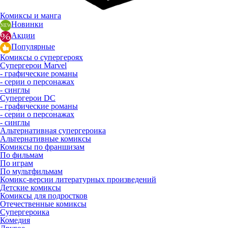
Комиксы и манга
Новинки
Акции
Популярные
Комиксы о супергероях
Супергерои Marvel
- графические романы
- серии о персонажах
- синглы
Супергерои DC
- графические романы
- серии о персонажах
- синглы
Альтернативная супергероика
Альтернативные комиксы
Комиксы по франшизам
По фильмам
По играм
По мультфильмам
Комикс-версии литературных произведений
Детские комиксы
Комиксы для подростков
Отечественные комиксы
Супергероика
Комедия