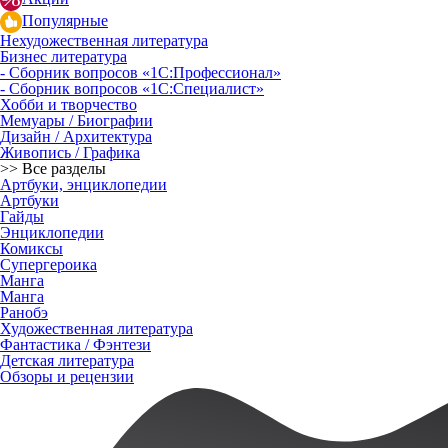
Популярные
Нехудожественная литература
Бизнес литература
- Сборник вопросов «1С:Профессионал»
- Сборник вопросов «1С:Специалист»
Хобби и творчество
Мемуары / Биографии
Дизайн / Архитектура
Живопись / Графика
>> Все разделы
Артбуки, энциклопедии
Артбуки
Гайды
Энциклопедии
Комиксы
Супергероика
Манга
Манга
Ранобэ
Художественная литература
Фантастика / Фэнтези
Детская литература
Обзоры и рецензии