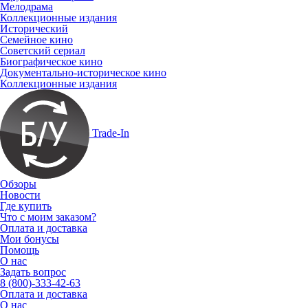
Мелодрама
Коллекционные издания
Исторический
Семейное кино
Советский сериал
Биографическое кино
Документально-историческое кино
Коллекционные издания
Trade-In
Обзоры
Новости
Где купить
Что с моим заказом?
Оплата и доставка
Мои бонусы
Помощь
О нас
Задать вопрос
8 (800)-333-42-63
Оплата и доставка
О нас