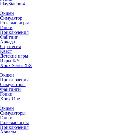
PlayStation 4
Экшен
Симулятор
Ролевые игры
Гонки
Приключения
Файтинг
Аркада
Стратегия
Квест
Детские игры
Игры Б/У
Xbox Series X/S
Экшен
Приключения
Симуляторы
Файтинги
Гонки
Xbox One
Экшен
Симуляторы
Гонки
Ролевые игры
Приключения
Аркады