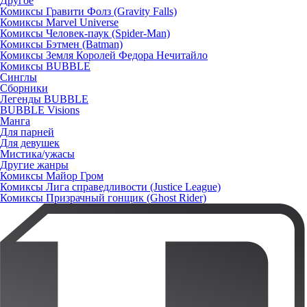
Другое
Комиксы Гравити Фолз (Gravity Falls)
Комиксы Marvel Universe
Комиксы Человек-паук (Spider-Man)
Комиксы Бэтмен (Batman)
Комиксы Земля Королей Федора Нечитайло
Комиксы BUBBLE
Синглы
Сборники
Легенды BUBBLE
BUBBLE Visions
Манга
Для парней
Для девушек
Мистика/ужасы
Другие жанры
Комиксы Майор Гром
Комиксы Лига справедливости (Justice League)
Комиксы Призрачный гонщик (Ghost Rider)