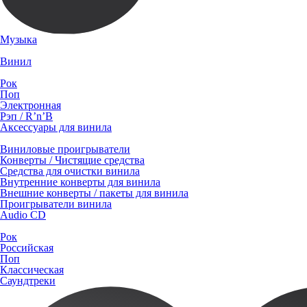
Музыка
Винил
Рок
Поп
Электронная
Рэп / R’n’B
Аксессуары для винила
Виниловые проигрыватели
Конверты / Чистящие средства
Средства для очистки винила
Внутренние конверты для винила
Внешние конверты / пакеты для винила
Проигрыватели винила
Audio CD
Рок
Российская
Поп
Классическая
Саундтреки