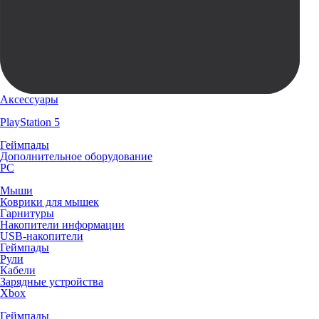
Аксессуары
PlayStation 5
Геймпады
Дополнительное оборудование
PC
Мыши
Коврики для мышек
Гарнитуры
Накопители информации
USB-накопители
Геймпады
Рули
Кабели
Зарядные устройства
Xbox
Геймпады