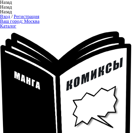
Назад
Назад
Назад
Вход
/
Регистрация
Ваш город:
Москва
Каталог