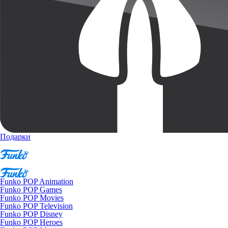
Подарки
Funko POP Animation
Funko POP Games
Funko POP Movies
Funko POP Television
Funko POP Disney
Funko POP Heroes