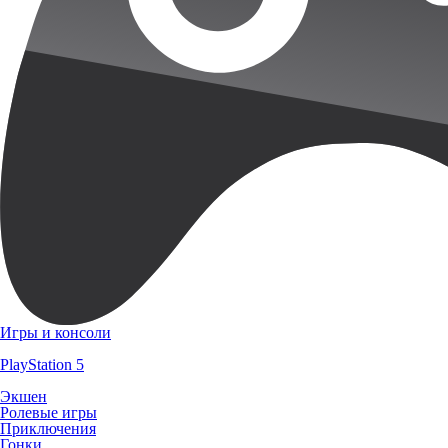
Игры и консоли
PlayStation 5
Экшен
Ролевые игры
Приключения
Гонки