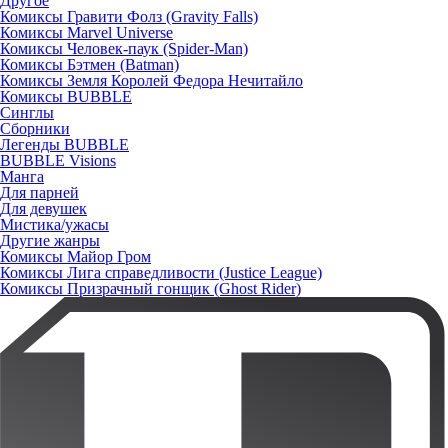
Другое
Комиксы Гравити Фолз (Gravity Falls)
Комиксы Marvel Universe
Комиксы Человек-паук (Spider-Man)
Комиксы Бэтмен (Batman)
Комиксы Земля Королей Федора Нечитайло
Комиксы BUBBLE
Синглы
Сборники
Легенды BUBBLE
BUBBLE Visions
Манга
Для парней
Для девушек
Мистика/ужасы
Другие жанры
Комиксы Майор Гром
Комиксы Лига справедливости (Justice League)
Комиксы Призрачный гонщик (Ghost Rider)