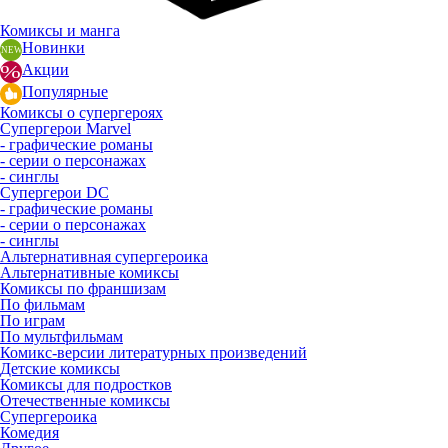
Комиксы и манга
Новинки
Акции
Популярные
Комиксы о супергероях
Супергерои Marvel
- графические романы
- серии о персонажах
- синглы
Супергерои DC
- графические романы
- серии о персонажах
- синглы
Альтернативная супергероика
Альтернативные комиксы
Комиксы по франшизам
По фильмам
По играм
По мультфильмам
Комикс-версии литературных произведений
Детские комиксы
Комиксы для подростков
Отечественные комиксы
Супергероика
Комедия