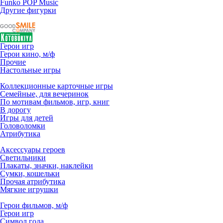
Funko POP Music
Другие фигурки
Герои игр
Герои кино, м/ф
Прочие
Настольные игры
Коллекционные карточные игры
Семейные, для вечеринок
По мотивам фильмов, игр, книг
В дорогу
Игры для детей
Головоломки
Атрибутика
Аксессуары героев
Светильники
Плакаты, значки, наклейки
Сумки, кошельки
Прочая атрибутика
Мягкие игрушки
Герои фильмов, м/ф
Герои игр
Символ года