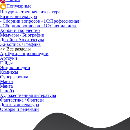
Популярные
Нехудожественная литература
Бизнес литература
- Сборник вопросов «1С:Профессионал»
- Сборник вопросов «1С:Специалист»
Хобби и творчество
Мемуары / Биографии
Дизайн / Архитектура
Живопись / Графика
>> Все разделы
Артбуки, энциклопедии
Артбуки
Гайды
Энциклопедии
Комиксы
Супергероика
Манга
Манга
Ранобэ
Художественная литература
Фантастика / Фэнтези
Детская литература
Обзоры и рецензии