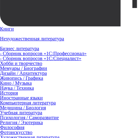
Книги
Нехудожественная литература
Бизнес литература
- Сборник вопросов «1С:Профессионал»
- Сборник вопросов «1С:Специалист»
Хобби и творчество
Мемуары / Биографии
Дизайн / Архитектура
Живопись / Графика
Кино / Музыка
Наука / Техника
История
Иностранные языки
Компьютерная литература
Медицина / Биология
Учебная литература
Психология / Саморазвитие
Религия / Эзотерика
Философия
Фотоискусство
Художественная литература