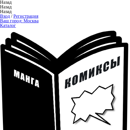
Назад
Назад
Назад
Вход
/
Регистрация
Ваш город:
Москва
Каталог