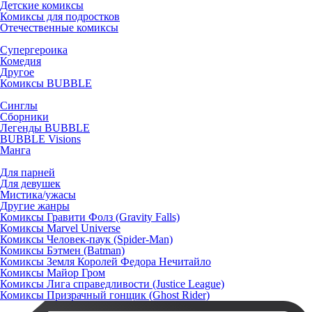
Детские комиксы
Комиксы для подростков
Отечественные комиксы
Супергероика
Комедия
Другое
Комиксы BUBBLE
Синглы
Сборники
Легенды BUBBLE
BUBBLE Visions
Манга
Для парней
Для девушек
Мистика/ужасы
Другие жанры
Комиксы Гравити Фолз (Gravity Falls)
Комиксы Marvel Universe
Комиксы Человек-паук (Spider-Man)
Комиксы Бэтмен (Batman)
Комиксы Земля Королей Федора Нечитайло
Комиксы Майор Гром
Комиксы Лига справедливости (Justice League)
Комиксы Призрачный гонщик (Ghost Rider)