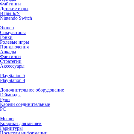
Файтинги
Детские игры
Игры Б/У
Nintendo Switch
Экшен
Симуляторы
Гонки
Ролевые игры
Приключения
Аркады
Файтинги
Стратегии
Аксессуары
PlayStation 5
PlayStation 4
Дополнительное оборудование
Геймпады
Рули
Кабели соединительные
PC
Мыши
Коврики для мышек
Гарнитуры
Носители информации