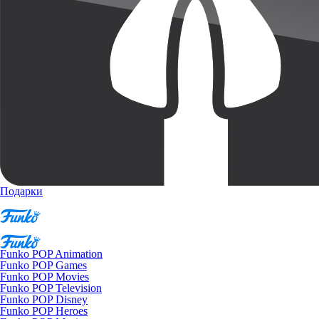
Подарки
Funko POP Animation
Funko POP Games
Funko POP Movies
Funko POP Television
Funko POP Disney
Funko POP Heroes