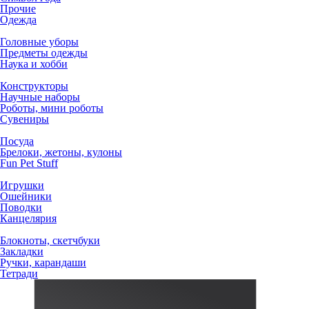
Прочие
Одежда
Головные уборы
Предметы одежды
Наука и хобби
Конструкторы
Научные наборы
Роботы, мини роботы
Сувениры
Посуда
Брелоки, жетоны, кулоны
Fun Pet Stuff
Игрушки
Ошейники
Поводки
Канцелярия
Блокноты, скетчбуки
Закладки
Ручки, карандаши
Тетради