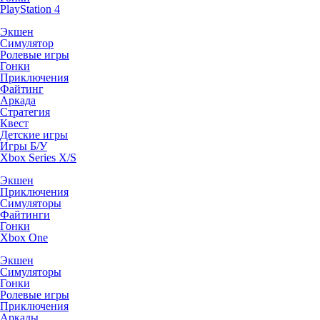
PlayStation 4
Экшен
Симулятор
Ролевые игры
Гонки
Приключения
Файтинг
Аркада
Стратегия
Квест
Детские игры
Игры Б/У
Xbox Series X/S
Экшен
Приключения
Симуляторы
Файтинги
Гонки
Xbox One
Экшен
Симуляторы
Гонки
Ролевые игры
Приключения
Аркады