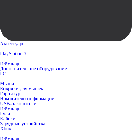
Аксессуары
PlayStation 5
Геймпады
Дополнительное оборудование
PC
Мыши
Коврики для мышек
Гарнитуры
Накопители информации
USB-накопители
Геймпады
Рули
Кабели
Зарядные устройства
Xbox
Геймпады