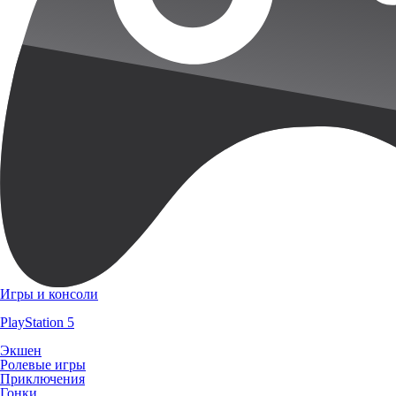
Игры и консоли
PlayStation 5
Экшен
Ролевые игры
Приключения
Гонки