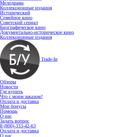
Мелодрама
Коллекционные издания
Исторический
Семейное кино
Советский сериал
Биографическое кино
Документально-историческое кино
Коллекционные издания
Trade-In
Обзоры
Новости
Где купить
Что с моим заказом?
Оплата и доставка
Мои бонусы
Помощь
О нас
Задать вопрос
8 (800)-333-42-63
Оплата и доставка
О нас