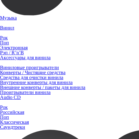
Музыка
Винил
Рок
Поп
Электронная
Рэп / R’n’B
Аксессуары для винила
Виниловые проигрыватели
Конверты / Чистящие средства
Средства для очистки винила
Внутренние конверты для винила
Внешние конверты / пакеты для винила
Проигрыватели винила
Audio CD
Рок
Российская
Поп
Классическая
Саундтреки