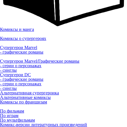
Комиксы и манга
Комиксы о супергероях
Супергерои Marvel
- графические романы
Супергерои Marvel/Графические романы
- серии о персонажах
- синглы
Супергерои DC
- графические романы
- серии о персонажах
- синглы
Альтернативная супергероика
Альтернативные комиксы
Комиксы по франшизам
По фильмам
По играм
По мультфильмам
Комикс-версии литературных произведений