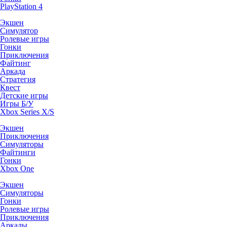
PlayStation 4
Экшен
Симулятор
Ролевые игры
Гонки
Приключения
Файтинг
Аркада
Стратегия
Квест
Детские игры
Игры Б/У
Xbox Series X/S
Экшен
Приключения
Симуляторы
Файтинги
Гонки
Xbox One
Экшен
Симуляторы
Гонки
Ролевые игры
Приключения
Аркады