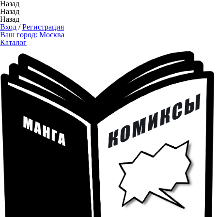
Назад
Назад
Назад
Вход
/
Регистрация
Ваш город:
Москва
Каталог