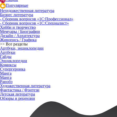
Популярные
Нехудожественная литература
Бизнес литература
- Сборник вопросов «1С:Профессионал»
- Сборник вопросов «1С:Специалист»
Хобби и творчество
Мемуары / Биографии
Дизайн / Архитектура
Живопись / Графика
>> Все разделы
Артбуки, энциклопедии
Артбуки
Гайды
Энциклопедии
Комиксы
Супергероика
Манга
Манга
Ранобэ
Художественная литература
Фантастика / Фэнтези
Детская литература
Обзоры и рецензии