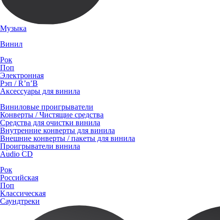
Музыка
Винил
Рок
Поп
Электронная
Рэп / R’n’B
Аксессуары для винила
Виниловые проигрыватели
Конверты / Чистящие средства
Средства для очистки винила
Внутренние конверты для винила
Внешние конверты / пакеты для винила
Проигрыватели винила
Audio CD
Рок
Российская
Поп
Классическая
Саундтреки