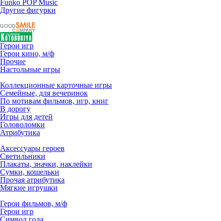
Funko POP Music
Другие фигурки
Герои игр
Герои кино, м/ф
Прочие
Настольные игры
Коллекционные карточные игры
Семейные, для вечеринок
По мотивам фильмов, игр, книг
В дорогу
Игры для детей
Головоломки
Атрибутика
Аксессуары героев
Светильники
Плакаты, значки, наклейки
Сумки, кошельки
Прочая атрибутика
Мягкие игрушки
Герои фильмов, м/ф
Герои игр
Символ года