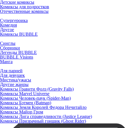
Детские комиксы
Комиксы для подростков
Отечественные комиксы
Супергероика
Комедия
Другое
Комиксы BUBBLE
Синглы
Сборники
Легенды BUBBLE
BUBBLE Visions
Манга
Для парней
Для девушек
Мистика/ужасы
Другие жанры
Комиксы Гравити Фолз (Gravity Falls)
Комиксы Marvel Universe
Комиксы Человек-паук (Spider-Man)
Комиксы Бэтмен (Batman)
Комиксы Земля Королей Федора Нечитайло
Комиксы Майор Гром
Комиксы Лига справедливости (Justice League)
Комиксы Призрачный гонщик (Ghost Rider)