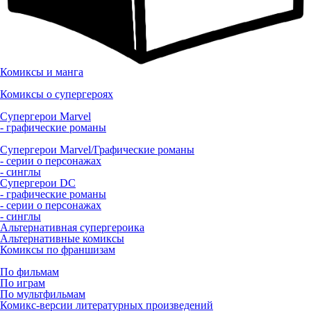
Комиксы и манга
Комиксы о супергероях
Супергерои Marvel
- графические романы
Супергерои Marvel/Графические романы
- серии о персонажах
- синглы
Супергерои DC
- графические романы
- серии о персонажах
- синглы
Альтернативная супергероика
Альтернативные комиксы
Комиксы по франшизам
По фильмам
По играм
По мультфильмам
Комикс-версии литературных произведений