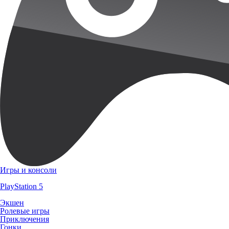
Игры и консоли
PlayStation 5
Экшен
Ролевые игры
Приключения
Гонки