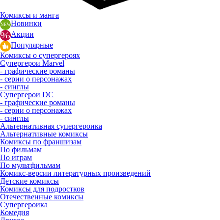
Комиксы и манга
Новинки
Акции
Популярные
Комиксы о супергероях
Супергерои Marvel
- графические романы
- серии о персонажах
- синглы
Супергерои DC
- графические романы
- серии о персонажах
- синглы
Альтернативная супергероика
Альтернативные комиксы
Комиксы по франшизам
По фильмам
По играм
По мультфильмам
Комикс-версии литературных произведений
Детские комиксы
Комиксы для подростков
Отечественные комиксы
Супергероика
Комедия