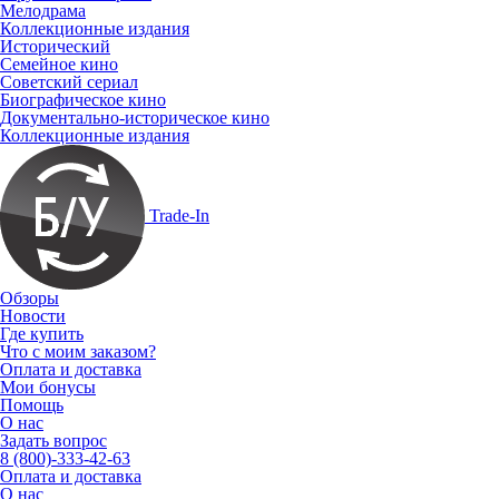
Мелодрама
Коллекционные издания
Исторический
Семейное кино
Советский сериал
Биографическое кино
Документально-историческое кино
Коллекционные издания
Trade-In
Обзоры
Новости
Где купить
Что с моим заказом?
Оплата и доставка
Мои бонусы
Помощь
О нас
Задать вопрос
8 (800)-333-42-63
Оплата и доставка
О нас