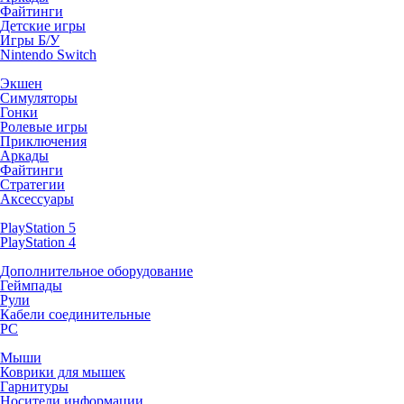
Файтинги
Детские игры
Игры Б/У
Nintendo Switch
Экшен
Симуляторы
Гонки
Ролевые игры
Приключения
Аркады
Файтинги
Стратегии
Аксессуары
PlayStation 5
PlayStation 4
Дополнительное оборудование
Геймпады
Рули
Кабели соединительные
PC
Мыши
Коврики для мышек
Гарнитуры
Носители информации