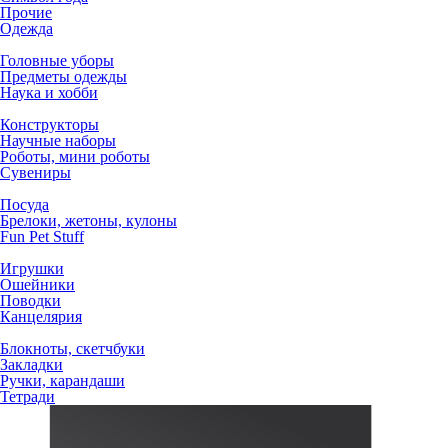
Прочие
Одежда
Головные уборы
Предметы одежды
Наука и хобби
Конструкторы
Научные наборы
Роботы, мини роботы
Сувениры
Посуда
Брелоки, жетоны, кулоны
Fun Pet Stuff
Игрушки
Ошейники
Поводки
Канцелярия
Блокноты, скетчбуки
Закладки
Ручки, карандаши
Тетради