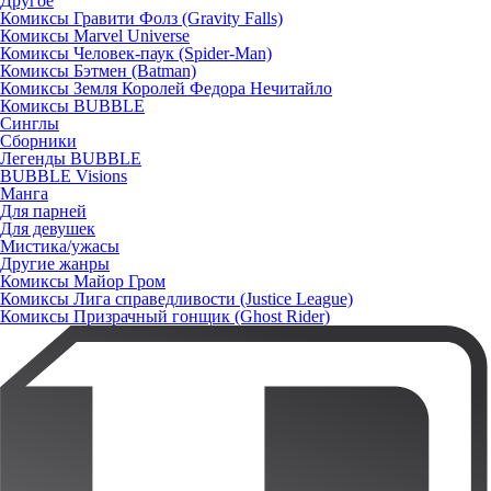
Другое
Комиксы Гравити Фолз (Gravity Falls)
Комиксы Marvel Universe
Комиксы Человек-паук (Spider-Man)
Комиксы Бэтмен (Batman)
Комиксы Земля Королей Федора Нечитайло
Комиксы BUBBLE
Синглы
Сборники
Легенды BUBBLE
BUBBLE Visions
Манга
Для парней
Для девушек
Мистика/ужасы
Другие жанры
Комиксы Майор Гром
Комиксы Лига справедливости (Justice League)
Комиксы Призрачный гонщик (Ghost Rider)