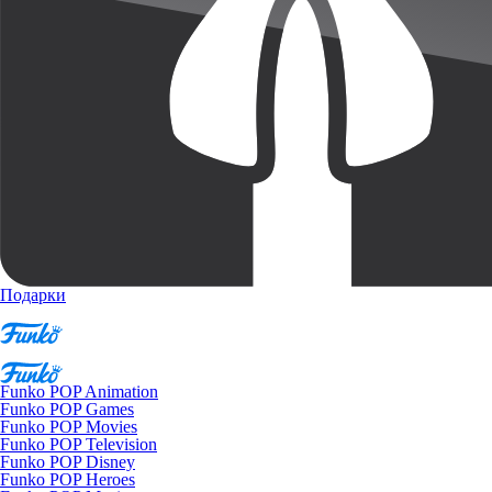
Подарки
Funko POP Animation
Funko POP Games
Funko POP Movies
Funko POP Television
Funko POP Disney
Funko POP Heroes