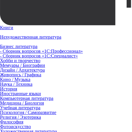
Книги
Нехудожественная литература
Бизнес литература
- Сборник вопросов «1С:Профессионал»
- Сборник вопросов «1С:Специалист»
Хобби и творчество
Мемуары / Биографии
Дизайн / Архитектура
Живопись / Графика
Кино / Музыка
Наука / Техника
История
Иностранные языки
Компьютерная литература
Медицина / Биология
Учебная литература
Психология / Саморазвитие
Религия / Эзотерика
Философия
Фотоискусство
Художественная литература