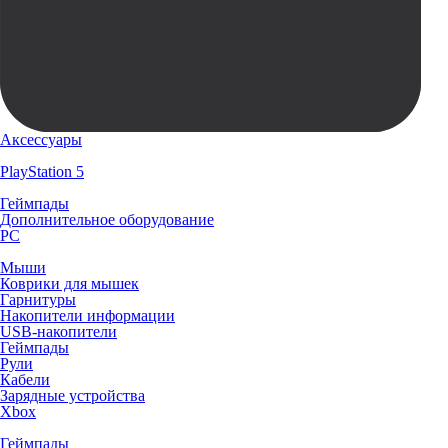
Аксессуары
PlayStation 5
Геймпады
Дополнительное оборудование
PC
Мыши
Коврики для мышек
Гарнитуры
Накопители информации
USB-накопители
Геймпады
Рули
Кабели
Зарядные устройства
Xbox
Геймпады