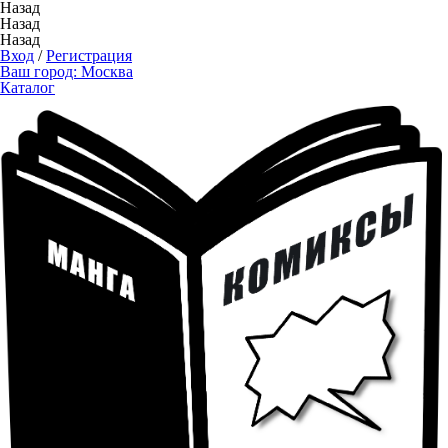
Назад
Назад
Назад
Вход
/
Регистрация
Ваш город:
Москва
Каталог