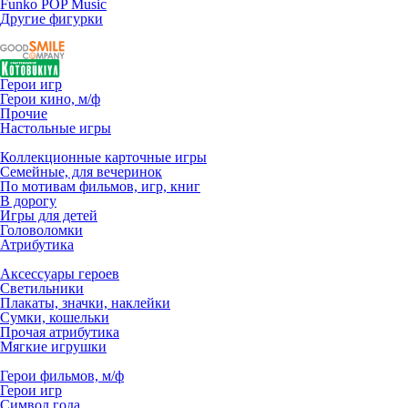
Funko POP Music
Другие фигурки
Герои игр
Герои кино, м/ф
Прочие
Настольные игры
Коллекционные карточные игры
Семейные, для вечеринок
По мотивам фильмов, игр, книг
В дорогу
Игры для детей
Головоломки
Атрибутика
Аксессуары героев
Светильники
Плакаты, значки, наклейки
Сумки, кошельки
Прочая атрибутика
Мягкие игрушки
Герои фильмов, м/ф
Герои игр
Символ года