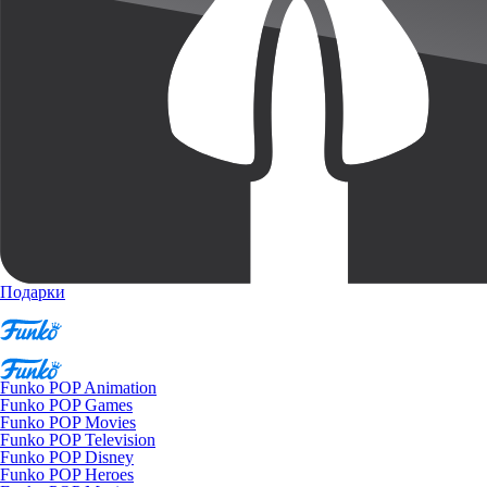
Подарки
Funko POP Animation
Funko POP Games
Funko POP Movies
Funko POP Television
Funko POP Disney
Funko POP Heroes