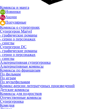
Комиксы и манга
Новинки
Акции
Популярные
Комиксы о супергероях
Супергерои Marvel
- графические романы
- серии о персонажах
- синглы
Супергерои DC
- графические романы
- серии о персонажах
- синглы
Альтернативная супергероика
Альтернативные комиксы
Комиксы по франшизам
По фильмам
По играм
По мультфильмам
Комикс-версии литературных произведений
Детские комиксы
Комиксы для подростков
Отечественные комиксы
Супергероика
Комедия