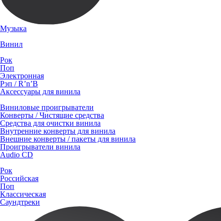
Музыка
Винил
Рок
Поп
Электронная
Рэп / R’n’B
Аксессуары для винила
Виниловые проигрыватели
Конверты / Чистящие средства
Средства для очистки винила
Внутренние конверты для винила
Внешние конверты / пакеты для винила
Проигрыватели винила
Audio CD
Рок
Российская
Поп
Классическая
Саундтреки