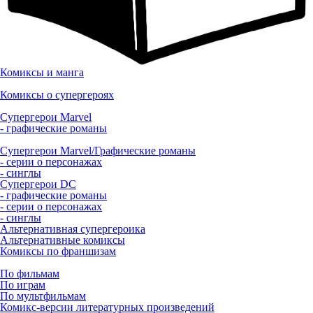
Комиксы и манга
Комиксы о супергероях
Супергерои Marvel
- графические романы
Супергерои Marvel/Графические романы
- серии о персонажах
- синглы
Супергерои DC
- графические романы
- серии о персонажах
- синглы
Альтернативная супергероика
Альтернативные комиксы
Комиксы по франшизам
По фильмам
По играм
По мультфильмам
Комикс-версии литературных произведений