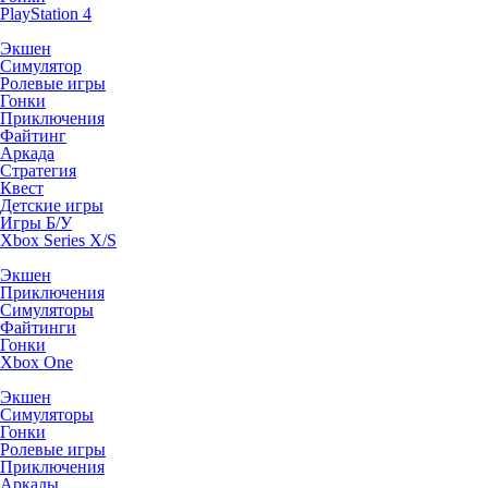
PlayStation 4
Экшен
Симулятор
Ролевые игры
Гонки
Приключения
Файтинг
Аркада
Стратегия
Квест
Детские игры
Игры Б/У
Xbox Series X/S
Экшен
Приключения
Симуляторы
Файтинги
Гонки
Xbox One
Экшен
Симуляторы
Гонки
Ролевые игры
Приключения
Аркады