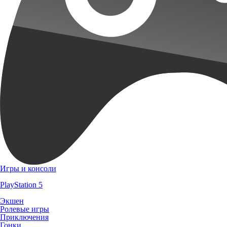
Игры и консоли
PlayStation 5
Экшен
Ролевые игры
Приключения
Гонки