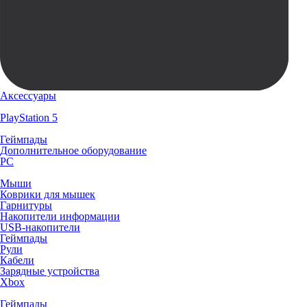
Аксессуары
PlayStation 5
Геймпады
Дополнительное оборудование
PC
Мыши
Коврики для мышек
Гарнитуры
Накопители информации
USB-накопители
Геймпады
Рули
Кабели
Зарядные устройства
Xbox
Геймпады