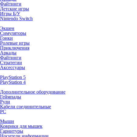
Файтинги
Детские игры
Игры Б/У
Nintendo Switch
Экшен
Симуляторы
Гонки
Ролевые игры
Приключения
Аркады
Файтинги
Стратегии
Аксессуары
PlayStation 5
PlayStation 4
Дополнительное оборудование
Геймпады
Рули
Кабели соединительные
PC
Мыши
Коврики для мышек
Гарнитуры
Носители информации