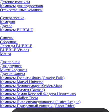
Детские комиксы
Комиксы для подростков
Отечественные комиксы
Супергероика
Комедия
Другое
Комиксы BUBBLE
Синглы
Сборники
Легенды BUBBLE
BUBBLE Visions
Манга
Для парней
Для девушек
Мистика/ужасы
Другие жанры
Комиксы Гравити Фолз (Gravity Falls)
Комиксы Marvel Universe
Комиксы Человек-паук (Spider-Man)
Комиксы Бэтмен (Batman)
Комиксы Земля Королей Федора Нечитайло
Комиксы Майор Гром
Комиксы Лига справедливости (Justice League)
Комиксы Призрачный гонщик (Ghost Rider)