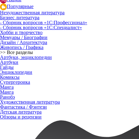
Популярные
Нехудожественная литература
Бизнес литература
- Сборник вопросов «1С:Профессионал»
- Сборник вопросов «1С:Специалист»
Хобби и творчество
Мемуары / Биографии
Дизайн / Архитектура
Живопись / Графика
>> Все разделы
Артбуки, энциклопедии
Артбуки
Гайды
Энциклопедии
Комиксы
Супергероика
Манга
Манга
Ранобэ
Художественная литература
Фантастика / Фэнтези
Детская литература
Обзоры и рецензии