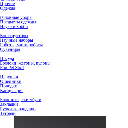
Прочие
Одежда
Головные уборы
Предметы одежды
Наука и хобби
Конструкторы
Научные наборы
Роботы, мини роботы
Сувениры
Посуда
Брелоки, жетоны, кулоны
Fun Pet Stuff
Игрушки
Ошейники
Поводки
Канцелярия
Блокноты, скетчбуки
Закладки
Ручки, карандаши
Тетради