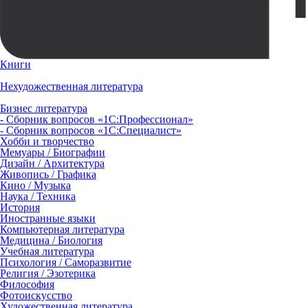
Книги
Нехудожественная литература
Бизнес литература
- Сборник вопросов «1С:Профессионал»
- Сборник вопросов «1С:Специалист»
Хобби и творчество
Мемуары / Биографии
Дизайн / Архитектура
Живопись / Графика
Кино / Музыка
Наука / Техника
История
Иностранные языки
Компьютерная литература
Медицина / Биология
Учебная литература
Психология / Саморазвитие
Религия / Эзотерика
Философия
Фотоискусство
Художественная литература