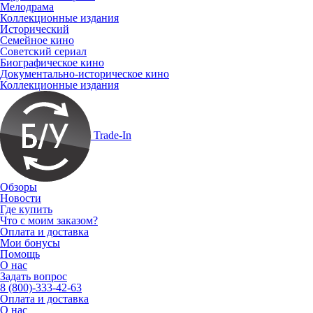
Мелодрама
Коллекционные издания
Исторический
Семейное кино
Советский сериал
Биографическое кино
Документально-историческое кино
Коллекционные издания
Trade-In
Обзоры
Новости
Где купить
Что с моим заказом?
Оплата и доставка
Мои бонусы
Помощь
О нас
Задать вопрос
8 (800)-333-42-63
Оплата и доставка
О нас