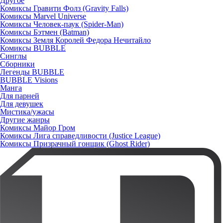
Другое
Комиксы Гравити Фолз (Gravity Falls)
Комиксы Marvel Universe
Комиксы Человек-паук (Spider-Man)
Комиксы Бэтмен (Batman)
Комиксы Земля Королей Федора Нечитайло
Комиксы BUBBLE
Синглы
Сборники
Легенды BUBBLE
BUBBLE Visions
Манга
Для парней
Для девушек
Мистика/ужасы
Другие жанры
Комиксы Майор Гром
Комиксы Лига справедливости (Justice League)
Комиксы Призрачный гонщик (Ghost Rider)