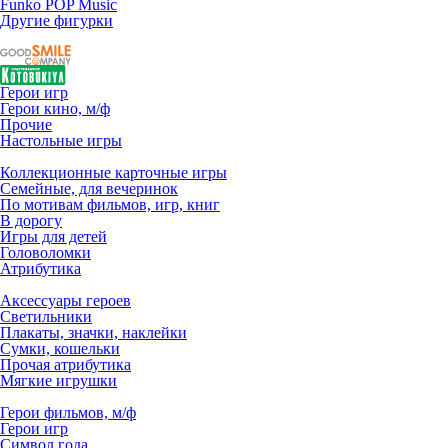
Funko POP Music
Другие фигурки
Герои игр
Герои кино, м/ф
Прочие
Настольные игры
Коллекционные карточные игры
Семейные, для вечеринок
По мотивам фильмов, игр, книг
В дорогу
Игры для детей
Головоломки
Атрибутика
Аксессуары героев
Светильники
Плакаты, значки, наклейки
Сумки, кошельки
Прочая атрибутика
Мягкие игрушки
Герои фильмов, м/ф
Герои игр
Символ года