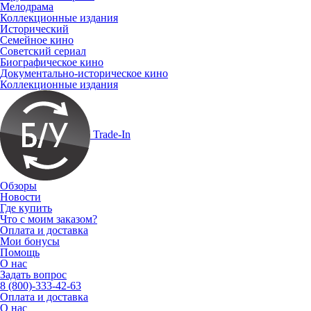
Мелодрама
Коллекционные издания
Исторический
Семейное кино
Советский сериал
Биографическое кино
Документально-историческое кино
Коллекционные издания
Trade-In
Обзоры
Новости
Где купить
Что с моим заказом?
Оплата и доставка
Мои бонусы
Помощь
О нас
Задать вопрос
8 (800)-333-42-63
Оплата и доставка
О нас