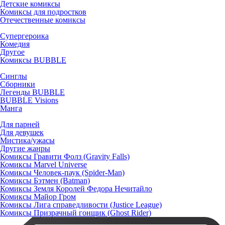
Детские комиксы
Комиксы для подростков
Отечественные комиксы
Супергероика
Комедия
Другое
Комиксы BUBBLE
Синглы
Сборники
Легенды BUBBLE
BUBBLE Visions
Манга
Для парней
Для девушек
Мистика/ужасы
Другие жанры
Комиксы Гравити Фолз (Gravity Falls)
Комиксы Marvel Universe
Комиксы Человек-паук (Spider-Man)
Комиксы Бэтмен (Batman)
Комиксы Земля Королей Федора Нечитайло
Комиксы Майор Гром
Комиксы Лига справедливости (Justice League)
Комиксы Призрачный гонщик (Ghost Rider)