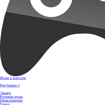
Игры и консоли
PlayStation 5
Экшен
Ролевые игры
Приключения
Гонки