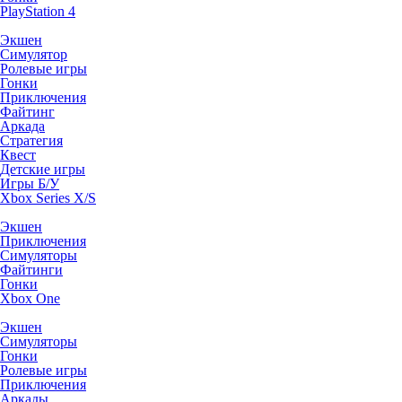
PlayStation 4
Экшен
Симулятор
Ролевые игры
Гонки
Приключения
Файтинг
Аркада
Стратегия
Квест
Детские игры
Игры Б/У
Xbox Series X/S
Экшен
Приключения
Симуляторы
Файтинги
Гонки
Xbox One
Экшен
Симуляторы
Гонки
Ролевые игры
Приключения
Аркады