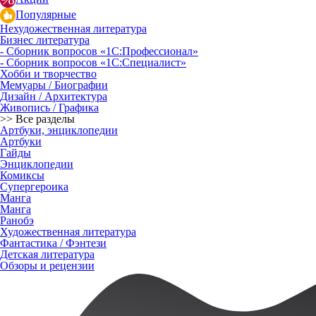
Популярные
Нехудожественная литература
Бизнес литература
- Сборник вопросов «1С:Профессионал»
- Сборник вопросов «1С:Специалист»
Хобби и творчество
Мемуары / Биографии
Дизайн / Архитектура
Живопись / Графика
>> Все разделы
Артбуки, энциклопедии
Артбуки
Гайды
Энциклопедии
Комиксы
Супергероика
Манга
Манга
Ранобэ
Художественная литература
Фантастика / Фэнтези
Детская литература
Обзоры и рецензии