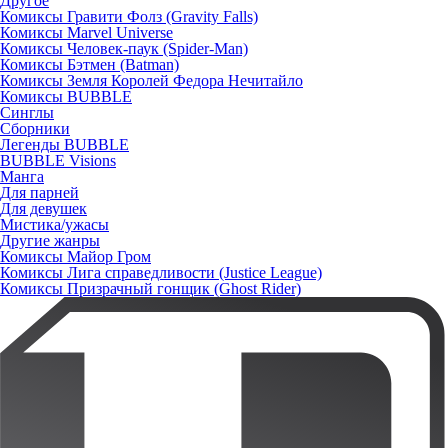
Другое
Комиксы Гравити Фолз (Gravity Falls)
Комиксы Marvel Universe
Комиксы Человек-паук (Spider-Man)
Комиксы Бэтмен (Batman)
Комиксы Земля Королей Федора Нечитайло
Комиксы BUBBLE
Синглы
Сборники
Легенды BUBBLE
BUBBLE Visions
Манга
Для парней
Для девушек
Мистика/ужасы
Другие жанры
Комиксы Майор Гром
Комиксы Лига справедливости (Justice League)
Комиксы Призрачный гонщик (Ghost Rider)