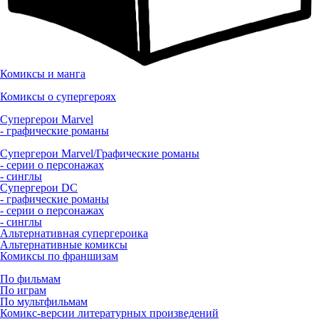
Комиксы и манга
Комиксы о супергероях
Супергерои Marvel
- графические романы
Супергерои Marvel/Графические романы
- серии о персонажах
- синглы
Супергерои DC
- графические романы
- серии о персонажах
- синглы
Альтернативная супергероика
Альтернативные комиксы
Комиксы по франшизам
По фильмам
По играм
По мультфильмам
Комикс-версии литературных произведений