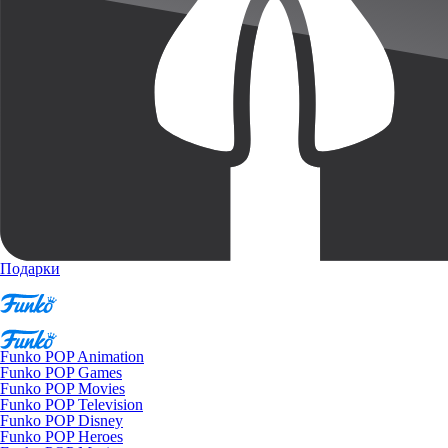
Подарки
Funko POP Animation
Funko POP Games
Funko POP Movies
Funko POP Television
Funko POP Disney
Funko POP Heroes