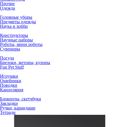
Прочие
Одежда
Головные уборы
Предметы одежды
Наука и хобби
Конструкторы
Научные наборы
Роботы, мини роботы
Сувениры
Посуда
Брелоки, жетоны, кулоны
Fun Pet Stuff
Игрушки
Ошейники
Поводки
Канцелярия
Блокноты, скетчбуки
Закладки
Ручки, карандаши
Тетради