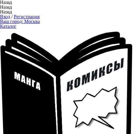
Назад
Назад
Назад
Вход
/
Регистрация
Ваш город:
Москва
Каталог