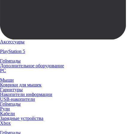
Аксессуары
PlayStation 5
Геймпады
Дополнительное оборудование
PC
Мыши
Коврики для мышек
Гарнитуры
Накопители информации
USB-накопители
Геймпады
Рули
Кабели
Зарядные устройства
Xbox
Геймпады