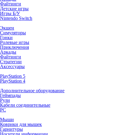
Файтинги
Детские игры
Игры Б/У
Nintendo Switch
Экшен
Симуляторы
Гонки
Ролевые игры
Приключения
Аркады
Файтинги
Стратегии
Аксессуары
PlayStation 5
PlayStation 4
Дополнительное оборудование
Геймпады
Рули
Кабели соединительные
PC
Мыши
Коврики для мышек
Гарнитуры
Носители информации