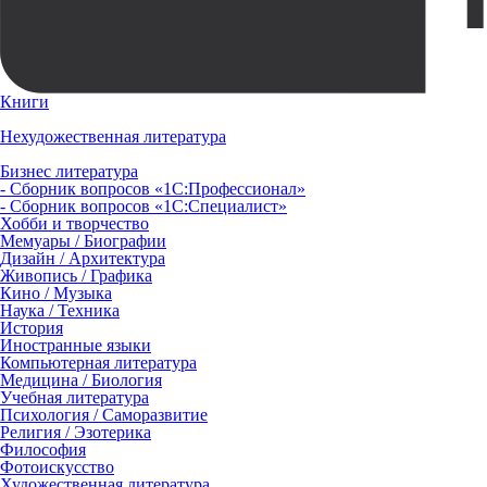
Книги
Нехудожественная литература
Бизнес литература
- Сборник вопросов «1С:Профессионал»
- Сборник вопросов «1С:Специалист»
Хобби и творчество
Мемуары / Биографии
Дизайн / Архитектура
Живопись / Графика
Кино / Музыка
Наука / Техника
История
Иностранные языки
Компьютерная литература
Медицина / Биология
Учебная литература
Психология / Саморазвитие
Религия / Эзотерика
Философия
Фотоискусство
Художественная литература