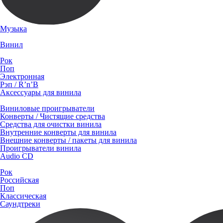
Музыка
Винил
Рок
Поп
Электронная
Рэп / R’n’B
Аксессуары для винила
Виниловые проигрыватели
Конверты / Чистящие средства
Средства для очистки винила
Внутренние конверты для винила
Внешние конверты / пакеты для винила
Проигрыватели винила
Audio CD
Рок
Российская
Поп
Классическая
Саундтреки