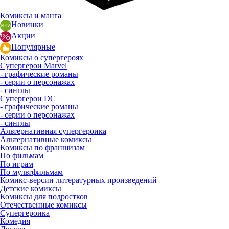
Комиксы и манга
Новинки
Акции
Популярные
Комиксы о супергероях
Супергерои Marvel
- графические романы
- серии о персонажах
- синглы
Супергерои DC
- графические романы
- серии о персонажах
- синглы
Альтернативная супергероика
Альтернативные комиксы
Комиксы по франшизам
По фильмам
По играм
По мультфильмам
Комикс-версии литературных произведений
Детские комиксы
Комиксы для подростков
Отечественные комиксы
Супергероика
Комедия