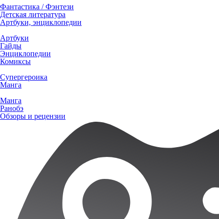
Фантастика / Фэнтези
Детская литература
Артбуки, энциклопедии
Артбуки
Гайды
Энциклопедии
Комиксы
Супергероика
Манга
Манга
Ранобэ
Обзоры и рецензии