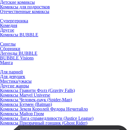
Детские комиксы
Комиксы для подростков
Отечественные комиксы
Супергероика
Комедия
Другое
Комиксы BUBBLE
Синглы
Сборники
Легенды BUBBLE
BUBBLE Visions
Манга
Для парней
Для девушек
Мистика/ужасы
Другие жанры
Комиксы Гравити Фолз (Gravity Falls)
Комиксы Marvel Universe
Комиксы Человек-паук (Spider-Man)
Комиксы Бэтмен (Batman)
Комиксы Земля Королей Федора Нечитайло
Комиксы Майор Гром
Комиксы Лига справедливости (Justice League)
Комиксы Призрачный гонщик (Ghost Rider)