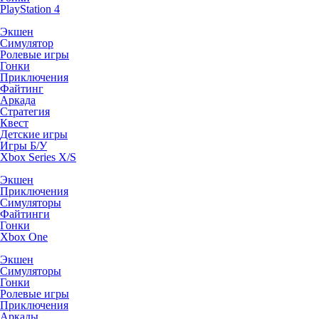
PlayStation 4
Экшен
Симулятор
Ролевые игры
Гонки
Приключения
Файтинг
Аркада
Стратегия
Квест
Детские игры
Игры Б/У
Xbox Series X/S
Экшен
Приключения
Симуляторы
Файтинги
Гонки
Xbox One
Экшен
Симуляторы
Гонки
Ролевые игры
Приключения
Аркады