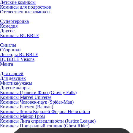
Детские комиксы
Комиксы для подростков
Отечественные комиксы
Супергероика
Комедия
Другое
Комиксы BUBBLE
Синглы
Сборники
Легенды BUBBLE
BUBBLE Visions
Манга
Для парней
Для девушек
Мистика/ужасы
Другие жанры
Комиксы Гравити Фолз (Gravity Falls)
Комиксы Marvel Universe
Комиксы Человек-паук (Spider-Man)
Комиксы Бэтмен (Batman)
Комиксы Земля Королей Федора Нечитайло
Комиксы Майор Гром
Комиксы Лига справедливости (Justice League)
Комиксы Призрачный гонщик (Ghost Rider)