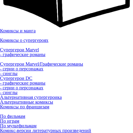
Комиксы и манга
Комиксы о супергероях
Супергерои Marvel
- графические романы
Супергерои Marvel/Графические романы
- серии о персонажах
- синглы
Супергерои DC
- графические романы
- серии о персонажах
- синглы
Альтернативная супергероика
Альтернативные комиксы
Комиксы по франшизам
По фильмам
По играм
По мультфильмам
Комикс-версии литературных произведений