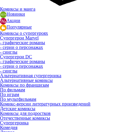
Комиксы и манга
Новинки
Акции
Популярные
Комиксы о супергероях
Супергерои Marvel
- графические романы
- серии о персонажах
- синглы
Супергерои DC
- графические романы
- серии о персонажах
- синглы
Альтернативная супергероика
Альтернативные комиксы
Комиксы по франшизам
По фильмам
По играм
По мультфильмам
Комикс-версии литературных произведений
Детские комиксы
Комиксы для подростков
Отечественные комиксы
Супергероика
Комедия