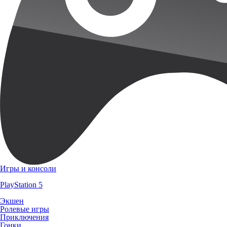
Игры и консоли
PlayStation 5
Экшен
Ролевые игры
Приключения
Гонки