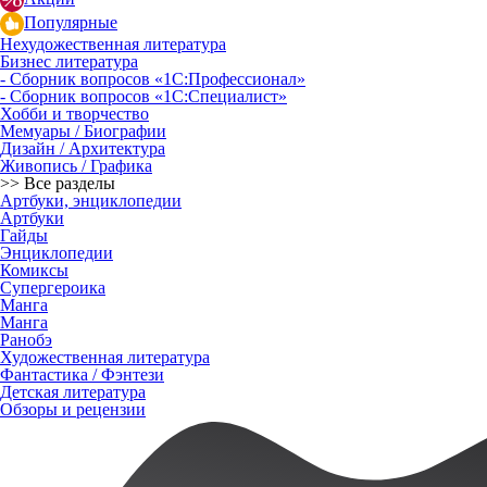
Популярные
Нехудожественная литература
Бизнес литература
- Сборник вопросов «1С:Профессионал»
- Сборник вопросов «1С:Специалист»
Хобби и творчество
Мемуары / Биографии
Дизайн / Архитектура
Живопись / Графика
>> Все разделы
Артбуки, энциклопедии
Артбуки
Гайды
Энциклопедии
Комиксы
Супергероика
Манга
Манга
Ранобэ
Художественная литература
Фантастика / Фэнтези
Детская литература
Обзоры и рецензии