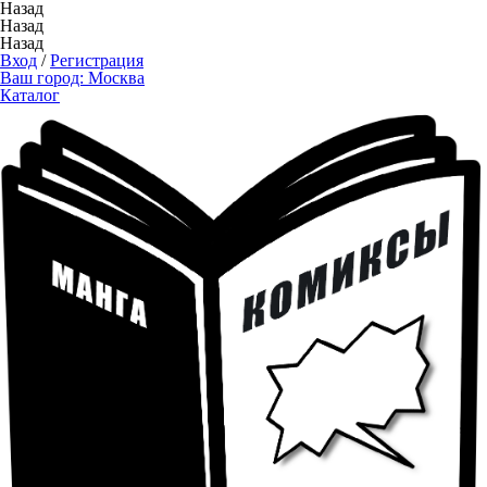
Назад
Назад
Назад
Вход
/
Регистрация
Ваш город:
Москва
Каталог