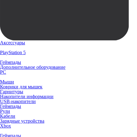
Аксессуары
PlayStation 5
Геймпады
Дополнительное оборудование
PC
Мыши
Коврики для мышек
Гарнитуры
Накопители информации
USB-накопители
Геймпады
Рули
Кабели
Зарядные устройства
Xbox
Геймпады