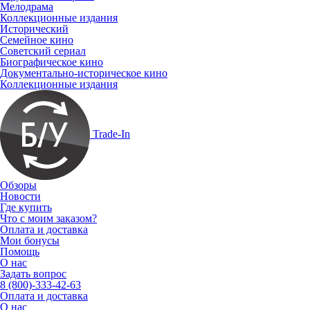
Мелодрама
Коллекционные издания
Исторический
Семейное кино
Советский сериал
Биографическое кино
Документально-историческое кино
Коллекционные издания
Trade-In
Обзоры
Новости
Где купить
Что с моим заказом?
Оплата и доставка
Мои бонусы
Помощь
О нас
Задать вопрос
8 (800)-333-42-63
Оплата и доставка
О нас