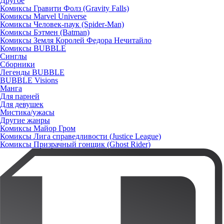
Другое
Комиксы Гравити Фолз (Gravity Falls)
Комиксы Marvel Universe
Комиксы Человек-паук (Spider-Man)
Комиксы Бэтмен (Batman)
Комиксы Земля Королей Федора Нечитайло
Комиксы BUBBLE
Синглы
Сборники
Легенды BUBBLE
BUBBLE Visions
Манга
Для парней
Для девушек
Мистика/ужасы
Другие жанры
Комиксы Майор Гром
Комиксы Лига справедливости (Justice League)
Комиксы Призрачный гонщик (Ghost Rider)