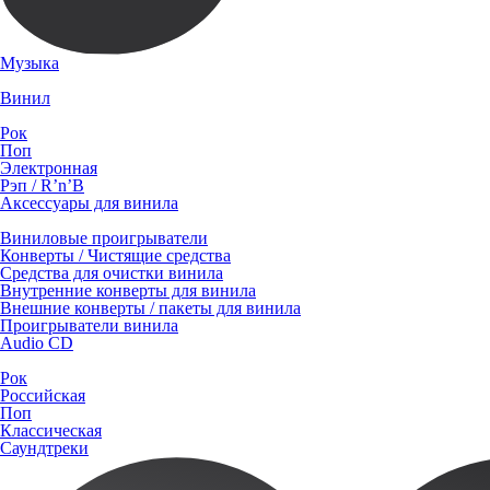
Музыка
Винил
Рок
Поп
Электронная
Рэп / R’n’B
Аксессуары для винила
Виниловые проигрыватели
Конверты / Чистящие средства
Средства для очистки винила
Внутренние конверты для винила
Внешние конверты / пакеты для винила
Проигрыватели винила
Audio CD
Рок
Российская
Поп
Классическая
Саундтреки