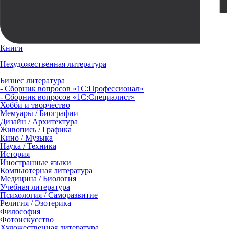
Книги
Нехудожественная литература
Бизнес литература
- Сборник вопросов «1С:Профессионал»
- Сборник вопросов «1С:Специалист»
Хобби и творчество
Мемуары / Биографии
Дизайн / Архитектура
Живопись / Графика
Кино / Музыка
Наука / Техника
История
Иностранные языки
Компьютерная литература
Медицина / Биология
Учебная литература
Психология / Саморазвитие
Религия / Эзотерика
Философия
Фотоискусство
Художественная литература