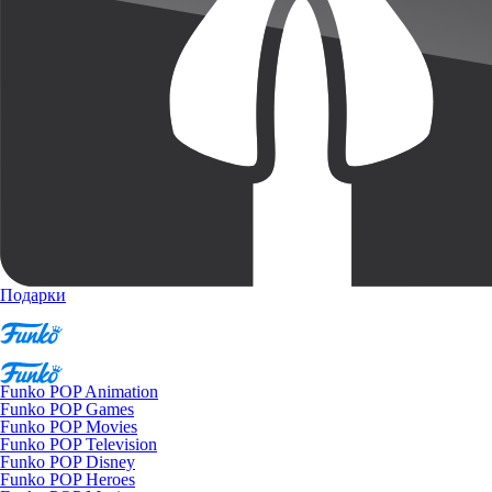
Подарки
Funko POP Animation
Funko POP Games
Funko POP Movies
Funko POP Television
Funko POP Disney
Funko POP Heroes