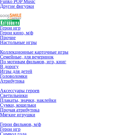
Funko POP Music
Другие фигурки
Герои игр
Герои кино, м/ф
Прочие
Настольные игры
Коллекционные карточные игры
Семейные, для вечеринок
По мотивам фильмов, игр, книг
В дорогу
Игры для детей
Головоломки
Атрибутика
Аксессуары героев
Светильники
Плакаты, значки, наклейки
Сумки, кошельки
Прочая атрибутика
Мягкие игрушки
Герои фильмов, м/ф
Герои игр
Символ года