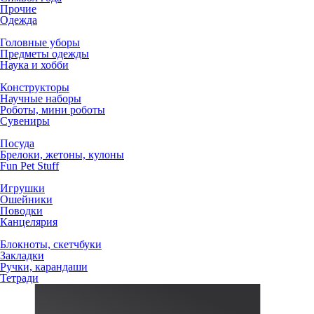
Прочие
Одежда
Головные уборы
Предметы одежды
Наука и хобби
Конструкторы
Научные наборы
Роботы, мини роботы
Сувениры
Посуда
Брелоки, жетоны, кулоны
Fun Pet Stuff
Игрушки
Ошейники
Поводки
Канцелярия
Блокноты, скетчбуки
Закладки
Ручки, карандаши
Тетради