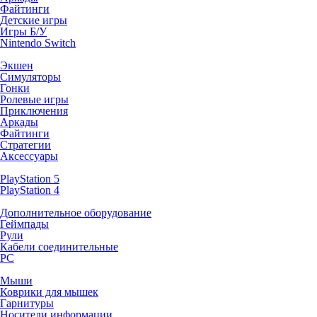
Файтинги
Детские игры
Игры Б/У
Nintendo Switch
Экшен
Симуляторы
Гонки
Ролевые игры
Приключения
Аркады
Файтинги
Стратегии
Аксессуары
PlayStation 5
PlayStation 4
Дополнительное оборудование
Геймпады
Рули
Кабели соединительные
PC
Мыши
Коврики для мышек
Гарнитуры
Носители информации