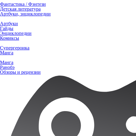
Фантастика / Фэнтези
Детская литература
Артбуки, энциклопедии
Артбуки
Гайды
Энциклопедии
Комиксы
Супергероика
Манга
Манга
Ранобэ
Обзоры и рецензии