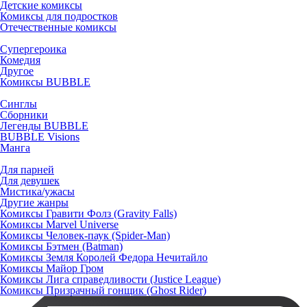
Детские комиксы
Комиксы для подростков
Отечественные комиксы
Супергероика
Комедия
Другое
Комиксы BUBBLE
Синглы
Сборники
Легенды BUBBLE
BUBBLE Visions
Манга
Для парней
Для девушек
Мистика/ужасы
Другие жанры
Комиксы Гравити Фолз (Gravity Falls)
Комиксы Marvel Universe
Комиксы Человек-паук (Spider-Man)
Комиксы Бэтмен (Batman)
Комиксы Земля Королей Федора Нечитайло
Комиксы Майор Гром
Комиксы Лига справедливости (Justice League)
Комиксы Призрачный гонщик (Ghost Rider)