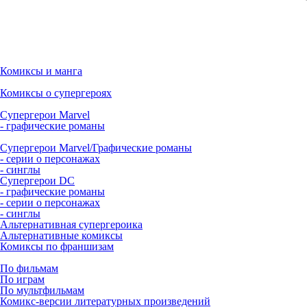
Комиксы и манга
Комиксы о супергероях
Супергерои Marvel
- графические романы
Супергерои Marvel/Графические романы
- серии о персонажах
- синглы
Супергерои DC
- графические романы
- серии о персонажах
- синглы
Альтернативная супергероика
Альтернативные комиксы
Комиксы по франшизам
По фильмам
По играм
По мультфильмам
Комикс-версии литературных произведений