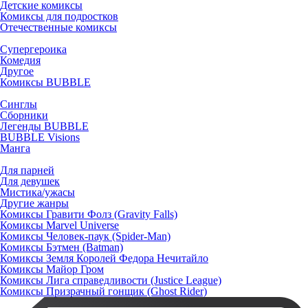
Детские комиксы
Комиксы для подростков
Отечественные комиксы
Супергероика
Комедия
Другое
Комиксы BUBBLE
Синглы
Сборники
Легенды BUBBLE
BUBBLE Visions
Манга
Для парней
Для девушек
Мистика/ужасы
Другие жанры
Комиксы Гравити Фолз (Gravity Falls)
Комиксы Marvel Universe
Комиксы Человек-паук (Spider-Man)
Комиксы Бэтмен (Batman)
Комиксы Земля Королей Федора Нечитайло
Комиксы Майор Гром
Комиксы Лига справедливости (Justice League)
Комиксы Призрачный гонщик (Ghost Rider)