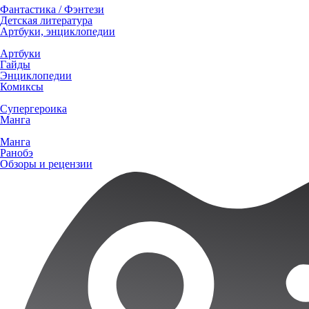
Фантастика / Фэнтези
Детская литература
Артбуки, энциклопедии
Артбуки
Гайды
Энциклопедии
Комиксы
Супергероика
Манга
Манга
Ранобэ
Обзоры и рецензии