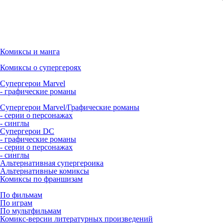
Комиксы и манга
Комиксы о супергероях
Супергерои Marvel
- графические романы
Супергерои Marvel/Графические романы
- серии о персонажах
- синглы
Супергерои DC
- графические романы
- серии о персонажах
- синглы
Альтернативная супергероика
Альтернативные комиксы
Комиксы по франшизам
По фильмам
По играм
По мультфильмам
Комикс-версии литературных произведений