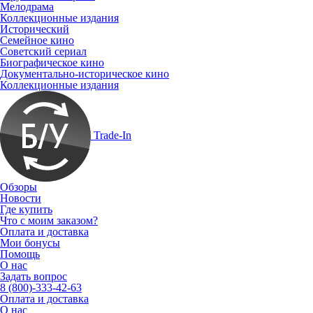
Мелодрама
Коллекционные издания
Исторический
Семейное кино
Советский сериал
Биографическое кино
Документально-историческое кино
Коллекционные издания
Trade-In
Обзоры
Новости
Где купить
Что с моим заказом?
Оплата и доставка
Мои бонусы
Помощь
О нас
Задать вопрос
8 (800)-333-42-63
Оплата и доставка
О нас