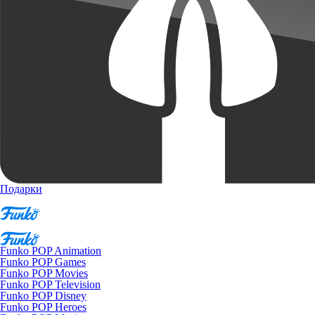
Подарки
Funko POP Animation
Funko POP Games
Funko POP Movies
Funko POP Television
Funko POP Disney
Funko POP Heroes