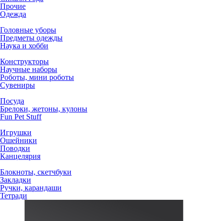
Прочие
Одежда
Головные уборы
Предметы одежды
Наука и хобби
Конструкторы
Научные наборы
Роботы, мини роботы
Сувениры
Посуда
Брелоки, жетоны, кулоны
Fun Pet Stuff
Игрушки
Ошейники
Поводки
Канцелярия
Блокноты, скетчбуки
Закладки
Ручки, карандаши
Тетради