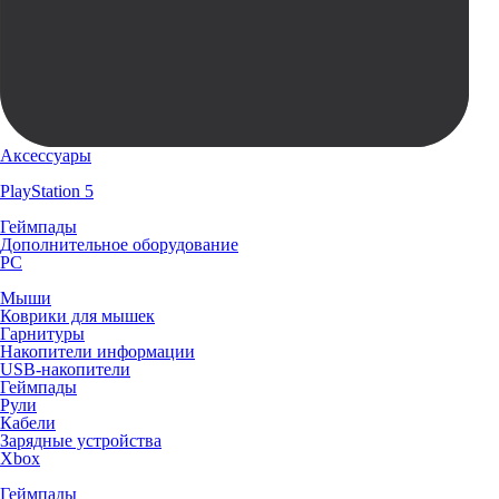
Аксессуары
PlayStation 5
Геймпады
Дополнительное оборудование
PC
Мыши
Коврики для мышек
Гарнитуры
Накопители информации
USB-накопители
Геймпады
Рули
Кабели
Зарядные устройства
Xbox
Геймпады