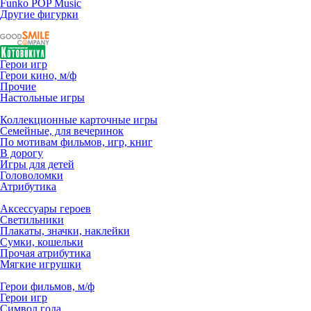
Funko POP Music
Другие фигурки
Герои игр
Герои кино, м/ф
Прочие
Настольные игры
Коллекционные карточные игры
Семейные, для вечеринок
По мотивам фильмов, игр, книг
В дорогу
Игры для детей
Головоломки
Атрибутика
Аксессуары героев
Светильники
Плакаты, значки, наклейки
Сумки, кошельки
Прочая атрибутика
Мягкие игрушки
Герои фильмов, м/ф
Герои игр
Символ года