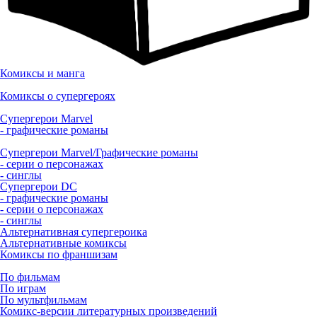
Комиксы и манга
Комиксы о супергероях
Супергерои Marvel
- графические романы
Супергерои Marvel/Графические романы
- серии о персонажах
- синглы
Супергерои DC
- графические романы
- серии о персонажах
- синглы
Альтернативная супергероика
Альтернативные комиксы
Комиксы по франшизам
По фильмам
По играм
По мультфильмам
Комикс-версии литературных произведений