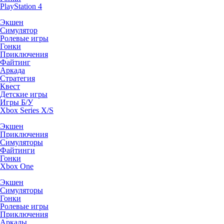
PlayStation 4
Экшен
Симулятор
Ролевые игры
Гонки
Приключения
Файтинг
Аркада
Стратегия
Квест
Детские игры
Игры Б/У
Xbox Series X/S
Экшен
Приключения
Симуляторы
Файтинги
Гонки
Xbox One
Экшен
Симуляторы
Гонки
Ролевые игры
Приключения
Аркады