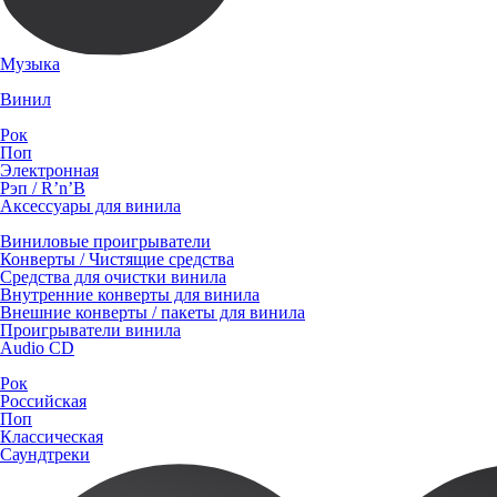
Музыка
Винил
Рок
Поп
Электронная
Рэп / R’n’B
Аксессуары для винила
Виниловые проигрыватели
Конверты / Чистящие средства
Средства для очистки винила
Внутренние конверты для винила
Внешние конверты / пакеты для винила
Проигрыватели винила
Audio CD
Рок
Российская
Поп
Классическая
Саундтреки