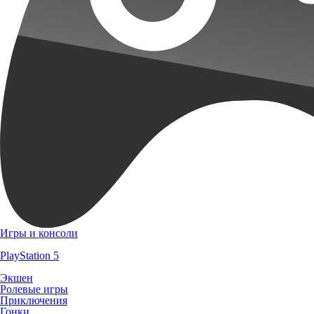
Игры и консоли
PlayStation 5
Экшен
Ролевые игры
Приключения
Гонки