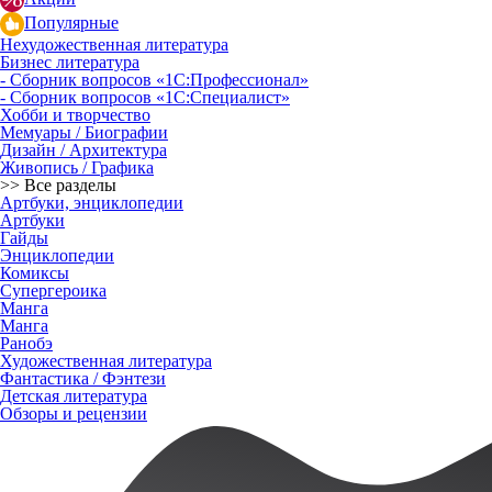
Популярные
Нехудожественная литература
Бизнес литература
- Сборник вопросов «1С:Профессионал»
- Сборник вопросов «1С:Специалист»
Хобби и творчество
Мемуары / Биографии
Дизайн / Архитектура
Живопись / Графика
>> Все разделы
Артбуки, энциклопедии
Артбуки
Гайды
Энциклопедии
Комиксы
Супергероика
Манга
Манга
Ранобэ
Художественная литература
Фантастика / Фэнтези
Детская литература
Обзоры и рецензии