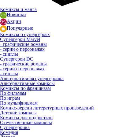
Комиксы и манга
Новинки
Акции
Популярные
Комиксы о супергероях
Супергерои Marvel
- графические романы
- серии о персонажах
- синглы
Супергерои DC
- графические романы
- серии о персонажах
- синглы
Альтернативная супергероика
Альтернативные комиксы
Комиксы по франшизам
По фильмам
По играм
По мультфильмам
Комикс-версии литературных произведений
Детские комиксы
Комиксы для подростков
Отечественные комиксы
Супергероика
Комедия