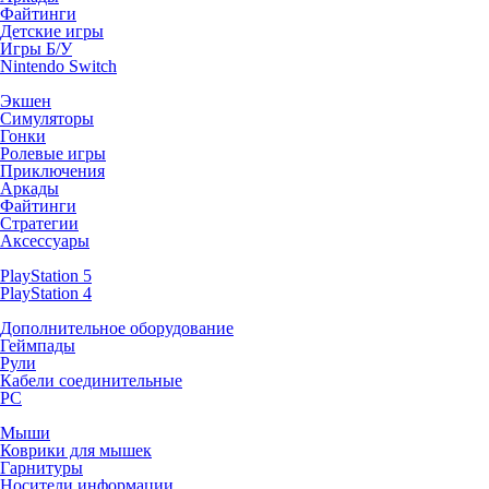
Файтинги
Детские игры
Игры Б/У
Nintendo Switch
Экшен
Симуляторы
Гонки
Ролевые игры
Приключения
Аркады
Файтинги
Стратегии
Аксессуары
PlayStation 5
PlayStation 4
Дополнительное оборудование
Геймпады
Рули
Кабели соединительные
PC
Мыши
Коврики для мышек
Гарнитуры
Носители информации