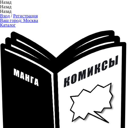
Назад
Назад
Назад
Вход
/
Регистрация
Ваш город:
Москва
Каталог