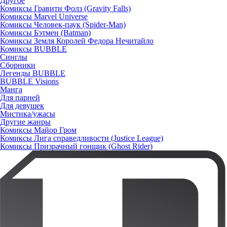
Другое
Комиксы Гравити Фолз (Gravity Falls)
Комиксы Marvel Universe
Комиксы Человек-паук (Spider-Man)
Комиксы Бэтмен (Batman)
Комиксы Земля Королей Федора Нечитайло
Комиксы BUBBLE
Синглы
Сборники
Легенды BUBBLE
BUBBLE Visions
Манга
Для парней
Для девушек
Мистика/ужасы
Другие жанры
Комиксы Майор Гром
Комиксы Лига справедливости (Justice League)
Комиксы Призрачный гонщик (Ghost Rider)