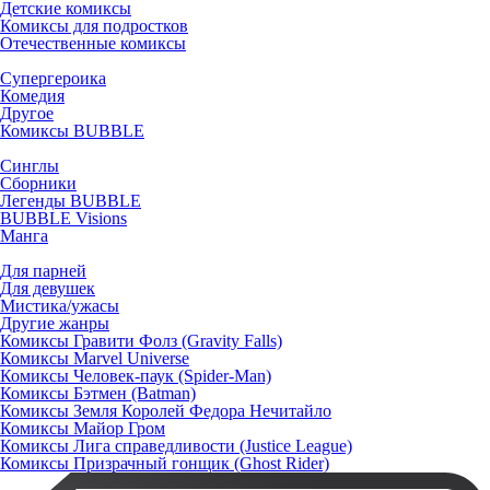
Детские комиксы
Комиксы для подростков
Отечественные комиксы
Супергероика
Комедия
Другое
Комиксы BUBBLE
Синглы
Сборники
Легенды BUBBLE
BUBBLE Visions
Манга
Для парней
Для девушек
Мистика/ужасы
Другие жанры
Комиксы Гравити Фолз (Gravity Falls)
Комиксы Marvel Universe
Комиксы Человек-паук (Spider-Man)
Комиксы Бэтмен (Batman)
Комиксы Земля Королей Федора Нечитайло
Комиксы Майор Гром
Комиксы Лига справедливости (Justice League)
Комиксы Призрачный гонщик (Ghost Rider)