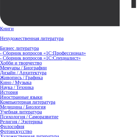
Книги
Нехудожественная литература
Бизнес литература
- Сборник вопросов «1С:Профессионал»
- Сборник вопросов «1С:Специалист»
Хобби и творчество
Мемуары / Биографии
Дизайн / Архитектура
Живопись / Графика
Кино / Музыка
Наука / Техника
История
Иностранные языки
Компьютерная литература
Медицина / Биология
Учебная литература
Психология / Саморазвитие
Религия / Эзотерика
Философия
Фотоискусство
Художественная литература