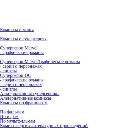
Комиксы и манга
Комиксы о супергероях
Супергерои Marvel
- графические романы
Супергерои Marvel/Графические романы
- серии о персонажах
- синглы
Супергерои DC
- графические романы
- серии о персонажах
- синглы
Альтернативная супергероика
Альтернативные комиксы
Комиксы по франшизам
По фильмам
По играм
По мультфильмам
Комикс-версии литературных произведений