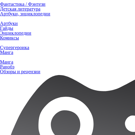
Фантастика / Фэнтези
Детская литература
Артбуки, энциклопедии
Артбуки
Гайды
Энциклопедии
Комиксы
Супергероика
Манга
Манга
Ранобэ
Обзоры и рецензии