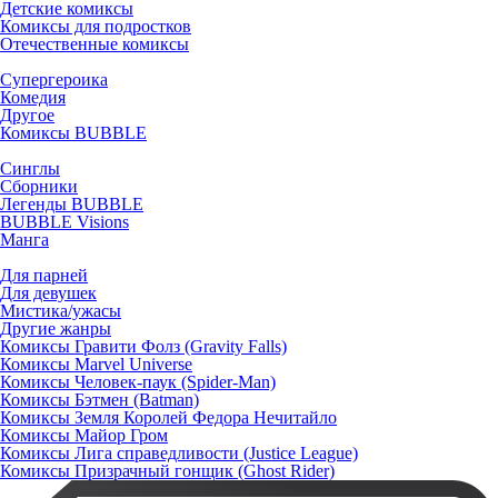
Детские комиксы
Комиксы для подростков
Отечественные комиксы
Супергероика
Комедия
Другое
Комиксы BUBBLE
Синглы
Сборники
Легенды BUBBLE
BUBBLE Visions
Манга
Для парней
Для девушек
Мистика/ужасы
Другие жанры
Комиксы Гравити Фолз (Gravity Falls)
Комиксы Marvel Universe
Комиксы Человек-паук (Spider-Man)
Комиксы Бэтмен (Batman)
Комиксы Земля Королей Федора Нечитайло
Комиксы Майор Гром
Комиксы Лига справедливости (Justice League)
Комиксы Призрачный гонщик (Ghost Rider)