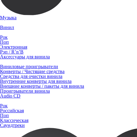
Музыка
Винил
Рок
Поп
Электронная
Рэп / R’n’B
Аксессуары для винила
Виниловые проигрыватели
Конверты / Чистящие средства
Средства для очистки винила
Внутренние конверты для винила
Внешние конверты / пакеты для винила
Проигрыватели винила
Audio CD
Рок
Российская
Поп
Классическая
Саундтреки