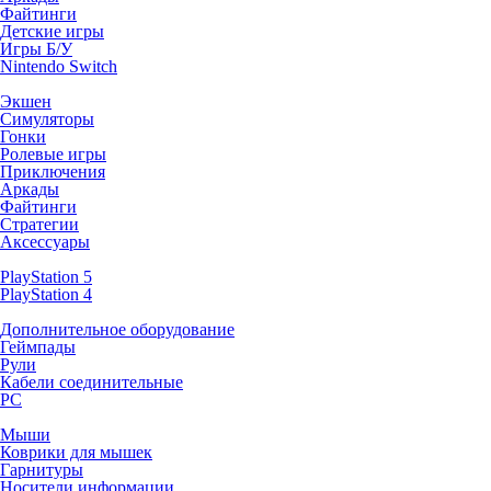
Файтинги
Детские игры
Игры Б/У
Nintendo Switch
Экшен
Симуляторы
Гонки
Ролевые игры
Приключения
Аркады
Файтинги
Стратегии
Аксессуары
PlayStation 5
PlayStation 4
Дополнительное оборудование
Геймпады
Рули
Кабели соединительные
PC
Мыши
Коврики для мышек
Гарнитуры
Носители информации