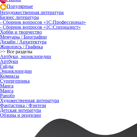
Популярные
Нехудожественная литература
Бизнес литература
- Сборник вопросов «1С:Профессионал»
- Сборник вопросов «1С:Специалист»
Хобби и творчество
Мемуары / Биографии
Дизайн / Архитектура
Живопись / Графика
>> Все разделы
Артбуки, энциклопедии
Артбуки
Гайды
Энциклопедии
Комиксы
Супергероика
Манга
Манга
Ранобэ
Художественная литература
Фантастика / Фэнтези
Детская литература
Обзоры и рецензии