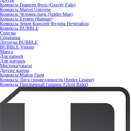
Другое
Комиксы Гравити Фолз (Gravity Falls)
Комиксы Marvel Universe
Комиксы Человек-паук (Spider-Man)
Комиксы Бэтмен (Batman)
Комиксы Земля Королей Федора Нечитайло
Комиксы BUBBLE
Синглы
Сборники
Легенды BUBBLE
BUBBLE Visions
Манга
Для парней
Для девушек
Мистика/ужасы
Другие жанры
Комиксы Майор Гром
Комиксы Лига справедливости (Justice League)
Комиксы Призрачный гонщик (Ghost Rider)