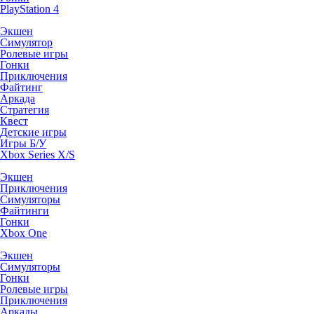
PlayStation 4
Экшен
Симулятор
Ролевые игры
Гонки
Приключения
Файтинг
Аркада
Стратегия
Квест
Детские игры
Игры Б/У
Xbox Series X/S
Экшен
Приключения
Симуляторы
Файтинги
Гонки
Xbox One
Экшен
Симуляторы
Гонки
Ролевые игры
Приключения
Аркады