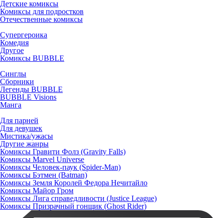
Детские комиксы
Комиксы для подростков
Отечественные комиксы
Супергероика
Комедия
Другое
Комиксы BUBBLE
Синглы
Сборники
Легенды BUBBLE
BUBBLE Visions
Манга
Для парней
Для девушек
Мистика/ужасы
Другие жанры
Комиксы Гравити Фолз (Gravity Falls)
Комиксы Marvel Universe
Комиксы Человек-паук (Spider-Man)
Комиксы Бэтмен (Batman)
Комиксы Земля Королей Федора Нечитайло
Комиксы Майор Гром
Комиксы Лига справедливости (Justice League)
Комиксы Призрачный гонщик (Ghost Rider)