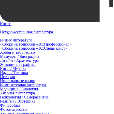
Книги
Нехудожественная литература
Бизнес литература
- Сборник вопросов «1С:Профессионал»
- Сборник вопросов «1С:Специалист»
Хобби и творчество
Мемуары / Биографии
Дизайн / Архитектура
Живопись / Графика
Кино / Музыка
Наука / Техника
История
Иностранные языки
Компьютерная литература
Медицина / Биология
Учебная литература
Психология / Саморазвитие
Религия / Эзотерика
Философия
Фотоискусство
Художественная литература