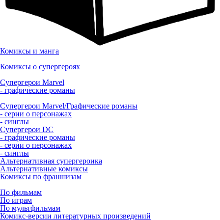
Комиксы и манга
Комиксы о супергероях
Супергерои Marvel
- графические романы
Супергерои Marvel/Графические романы
- серии о персонажах
- синглы
Супергерои DC
- графические романы
- серии о персонажах
- синглы
Альтернативная супергероика
Альтернативные комиксы
Комиксы по франшизам
По фильмам
По играм
По мультфильмам
Комикс-версии литературных произведений