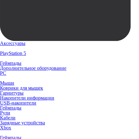
Аксессуары
PlayStation 5
Геймпады
Дополнительное оборудование
PC
Мыши
Коврики для мышек
Гарнитуры
Накопители информации
USB-накопители
Геймпады
Рули
Кабели
Зарядные устройства
Xbox
Геймпады