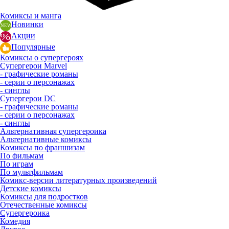
Комиксы и манга
Новинки
Акции
Популярные
Комиксы о супергероях
Супергерои Marvel
- графические романы
- серии о персонажах
- синглы
Супергерои DC
- графические романы
- серии о персонажах
- синглы
Альтернативная супергероика
Альтернативные комиксы
Комиксы по франшизам
По фильмам
По играм
По мультфильмам
Комикс-версии литературных произведений
Детские комиксы
Комиксы для подростков
Отечественные комиксы
Супергероика
Комедия