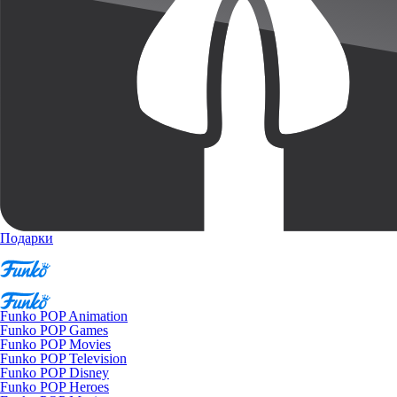
Подарки
Funko POP Animation
Funko POP Games
Funko POP Movies
Funko POP Television
Funko POP Disney
Funko POP Heroes