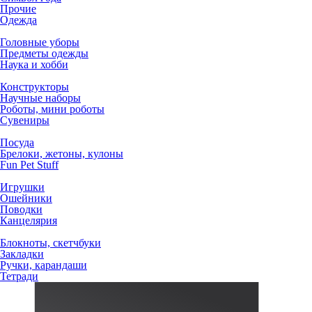
Прочие
Одежда
Головные уборы
Предметы одежды
Наука и хобби
Конструкторы
Научные наборы
Роботы, мини роботы
Сувениры
Посуда
Брелоки, жетоны, кулоны
Fun Pet Stuff
Игрушки
Ошейники
Поводки
Канцелярия
Блокноты, скетчбуки
Закладки
Ручки, карандаши
Тетради