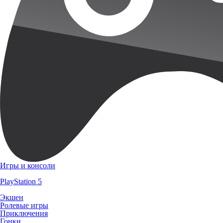
Игры и консоли
PlayStation 5
Экшен
Ролевые игры
Приключения
Гонки