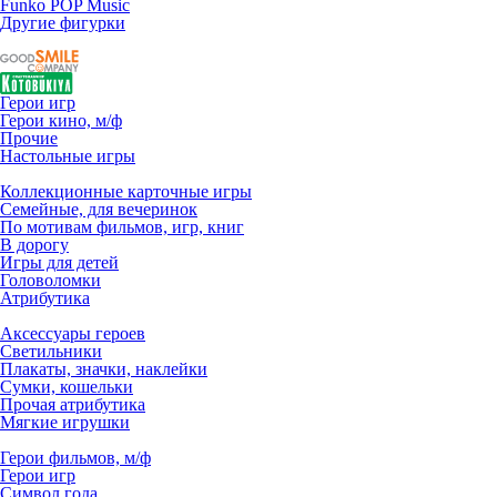
Funko POP Music
Другие фигурки
Герои игр
Герои кино, м/ф
Прочие
Настольные игры
Коллекционные карточные игры
Семейные, для вечеринок
По мотивам фильмов, игр, книг
В дорогу
Игры для детей
Головоломки
Атрибутика
Аксессуары героев
Светильники
Плакаты, значки, наклейки
Сумки, кошельки
Прочая атрибутика
Мягкие игрушки
Герои фильмов, м/ф
Герои игр
Символ года