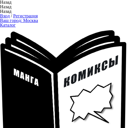
Назад
Назад
Назад
Вход
/
Регистрация
Ваш город:
Москва
Каталог