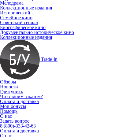
Мелодрама
Коллекционные издания
Исторический
Семейное кино
Советский сериал
Биографическое кино
Документально-историческое кино
Коллекционные издания
Trade-In
Обзоры
Новости
Где купить
Что с моим заказом?
Оплата и доставка
Мои бонусы
Помощь
О нас
Задать вопрос
8 (800)-333-42-63
Оплата и доставка
О нас