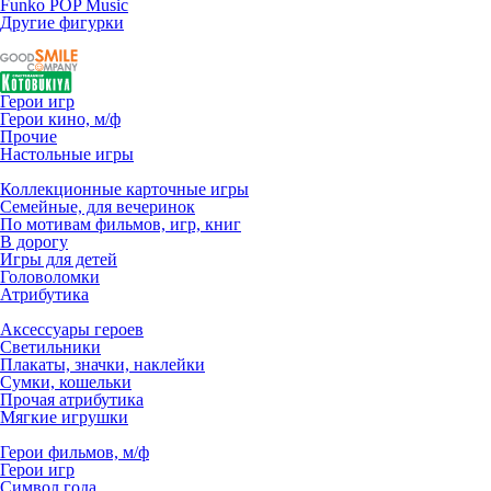
Funko POP Music
Другие фигурки
Герои игр
Герои кино, м/ф
Прочие
Настольные игры
Коллекционные карточные игры
Семейные, для вечеринок
По мотивам фильмов, игр, книг
В дорогу
Игры для детей
Головоломки
Атрибутика
Аксессуары героев
Светильники
Плакаты, значки, наклейки
Сумки, кошельки
Прочая атрибутика
Мягкие игрушки
Герои фильмов, м/ф
Герои игр
Символ года