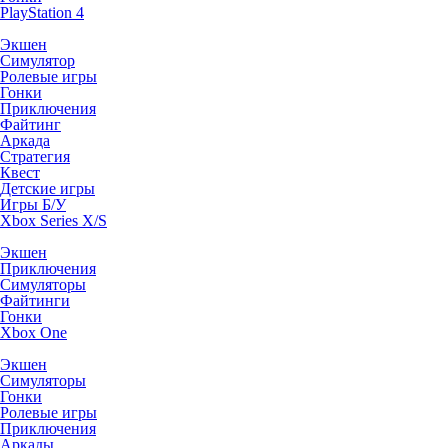
PlayStation 4
Экшен
Симулятор
Ролевые игры
Гонки
Приключения
Файтинг
Аркада
Стратегия
Квест
Детские игры
Игры Б/У
Xbox Series X/S
Экшен
Приключения
Симуляторы
Файтинги
Гонки
Xbox One
Экшен
Симуляторы
Гонки
Ролевые игры
Приключения
Аркады