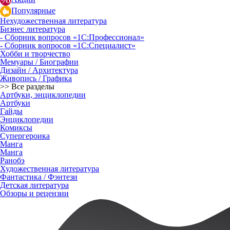
Популярные
Нехудожественная литература
Бизнес литература
- Сборник вопросов «1С:Профессионал»
- Сборник вопросов «1С:Специалист»
Хобби и творчество
Мемуары / Биографии
Дизайн / Архитектура
Живопись / Графика
>> Все разделы
Артбуки, энциклопедии
Артбуки
Гайды
Энциклопедии
Комиксы
Супергероика
Манга
Манга
Ранобэ
Художественная литература
Фантастика / Фэнтези
Детская литература
Обзоры и рецензии