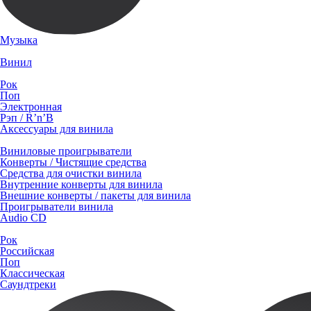
Музыка
Винил
Рок
Поп
Электронная
Рэп / R’n’B
Аксессуары для винила
Виниловые проигрыватели
Конверты / Чистящие средства
Средства для очистки винила
Внутренние конверты для винила
Внешние конверты / пакеты для винила
Проигрыватели винила
Audio CD
Рок
Российская
Поп
Классическая
Саундтреки