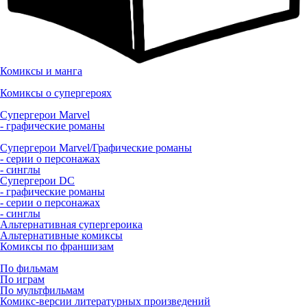
Комиксы и манга
Комиксы о супергероях
Супергерои Marvel
- графические романы
Супергерои Marvel/Графические романы
- серии о персонажах
- синглы
Супергерои DC
- графические романы
- серии о персонажах
- синглы
Альтернативная супергероика
Альтернативные комиксы
Комиксы по франшизам
По фильмам
По играм
По мультфильмам
Комикс-версии литературных произведений