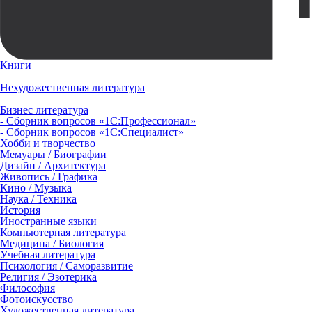
Книги
Нехудожественная литература
Бизнес литература
- Сборник вопросов «1С:Профессионал»
- Сборник вопросов «1С:Специалист»
Хобби и творчество
Мемуары / Биографии
Дизайн / Архитектура
Живопись / Графика
Кино / Музыка
Наука / Техника
История
Иностранные языки
Компьютерная литература
Медицина / Биология
Учебная литература
Психология / Саморазвитие
Религия / Эзотерика
Философия
Фотоискусство
Художественная литература