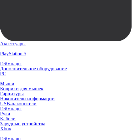
Аксессуары
PlayStation 5
Геймпады
Дополнительное оборудование
PC
Мыши
Коврики для мышек
Гарнитуры
Накопители информации
USB-накопители
Геймпады
Рули
Кабели
Зарядные устройства
Xbox
Геймпады