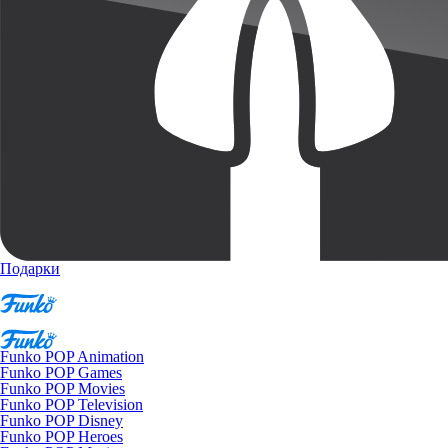
Подарки
Funko POP Animation
Funko POP Games
Funko POP Movies
Funko POP Television
Funko POP Disney
Funko POP Heroes