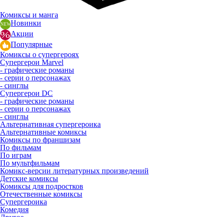
Комиксы и манга
Новинки
Акции
Популярные
Комиксы о супергероях
Супергерои Marvel
- графические романы
- серии о персонажах
- синглы
Супергерои DC
- графические романы
- серии о персонажах
- синглы
Альтернативная супергероика
Альтернативные комиксы
Комиксы по франшизам
По фильмам
По играм
По мультфильмам
Комикс-версии литературных произведений
Детские комиксы
Комиксы для подростков
Отечественные комиксы
Супергероика
Комедия