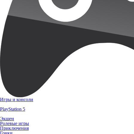
Игры и консоли
PlayStation 5
Экшен
Ролевые игры
Приключения
Гонки