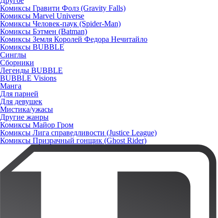
Другое
Комиксы Гравити Фолз (Gravity Falls)
Комиксы Marvel Universe
Комиксы Человек-паук (Spider-Man)
Комиксы Бэтмен (Batman)
Комиксы Земля Королей Федора Нечитайло
Комиксы BUBBLE
Синглы
Сборники
Легенды BUBBLE
BUBBLE Visions
Манга
Для парней
Для девушек
Мистика/ужасы
Другие жанры
Комиксы Майор Гром
Комиксы Лига справедливости (Justice League)
Комиксы Призрачный гонщик (Ghost Rider)