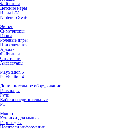
Файтинги
Детские игры
Игры Б/У
Nintendo Switch
Экшен
Симуляторы
Гонки
Ролевые игры
Приключения
Аркады
Файтинги
Стратегии
Аксессуары
PlayStation 5
PlayStation 4
Дополнительное оборудование
Геймпады
Рули
Кабели соединительные
PC
Мыши
Коврики для мышек
Гарнитуры
Носители информации