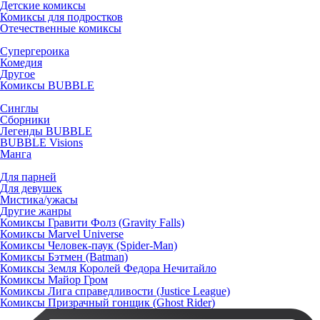
Детские комиксы
Комиксы для подростков
Отечественные комиксы
Супергероика
Комедия
Другое
Комиксы BUBBLE
Синглы
Сборники
Легенды BUBBLE
BUBBLE Visions
Манга
Для парней
Для девушек
Мистика/ужасы
Другие жанры
Комиксы Гравити Фолз (Gravity Falls)
Комиксы Marvel Universe
Комиксы Человек-паук (Spider-Man)
Комиксы Бэтмен (Batman)
Комиксы Земля Королей Федора Нечитайло
Комиксы Майор Гром
Комиксы Лига справедливости (Justice League)
Комиксы Призрачный гонщик (Ghost Rider)