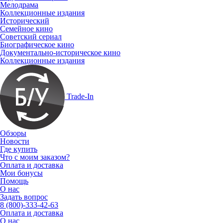
Мелодрама
Коллекционные издания
Исторический
Семейное кино
Советский сериал
Биографическое кино
Документально-историческое кино
Коллекционные издания
Trade-In
Обзоры
Новости
Где купить
Что с моим заказом?
Оплата и доставка
Мои бонусы
Помощь
О нас
Задать вопрос
8 (800)-333-42-63
Оплата и доставка
О нас