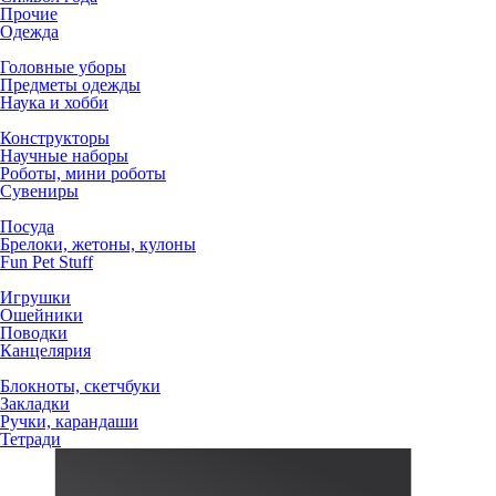
Прочие
Одежда
Головные уборы
Предметы одежды
Наука и хобби
Конструкторы
Научные наборы
Роботы, мини роботы
Сувениры
Посуда
Брелоки, жетоны, кулоны
Fun Pet Stuff
Игрушки
Ошейники
Поводки
Канцелярия
Блокноты, скетчбуки
Закладки
Ручки, карандаши
Тетради