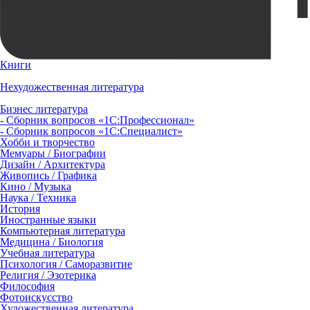
Книги
Нехудожественная литература
Бизнес литература
- Сборник вопросов «1С:Профессионал»
- Сборник вопросов «1С:Специалист»
Хобби и творчество
Мемуары / Биографии
Дизайн / Архитектура
Живопись / Графика
Кино / Музыка
Наука / Техника
История
Иностранные языки
Компьютерная литература
Медицина / Биология
Учебная литература
Психология / Саморазвитие
Религия / Эзотерика
Философия
Фотоискусство
Художественная литература