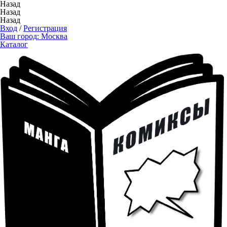
Назад
Назад
Назад
Вход
/
Регистрация
Ваш город:
Москва
Каталог