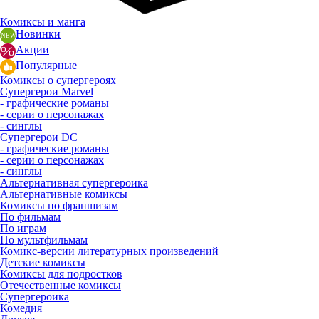
Комиксы и манга
Новинки
Акции
Популярные
Комиксы о супергероях
Супергерои Marvel
- графические романы
- серии о персонажах
- синглы
Супергерои DC
- графические романы
- серии о персонажах
- синглы
Альтернативная супергероика
Альтернативные комиксы
Комиксы по франшизам
По фильмам
По играм
По мультфильмам
Комикс-версии литературных произведений
Детские комиксы
Комиксы для подростков
Отечественные комиксы
Супергероика
Комедия