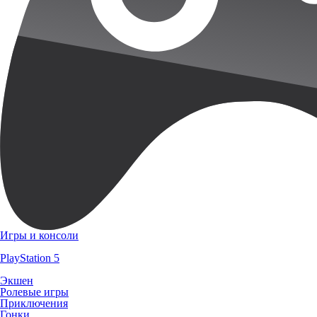
Игры и консоли
PlayStation 5
Экшен
Ролевые игры
Приключения
Гонки