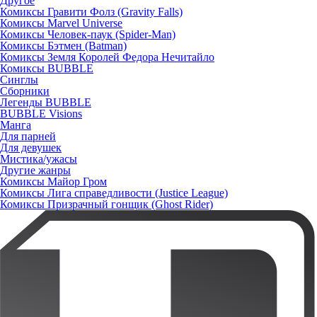
Другое
Комиксы Гравити Фолз (Gravity Falls)
Комиксы Marvel Universe
Комиксы Человек-паук (Spider-Man)
Комиксы Бэтмен (Batman)
Комиксы Земля Королей Федора Нечитайло
Комиксы BUBBLE
Синглы
Сборники
Легенды BUBBLE
BUBBLE Visions
Манга
Для парней
Для девушек
Мистика/ужасы
Другие жанры
Комиксы Майор Гром
Комиксы Лига справедливости (Justice League)
Комиксы Призрачный гонщик (Ghost Rider)