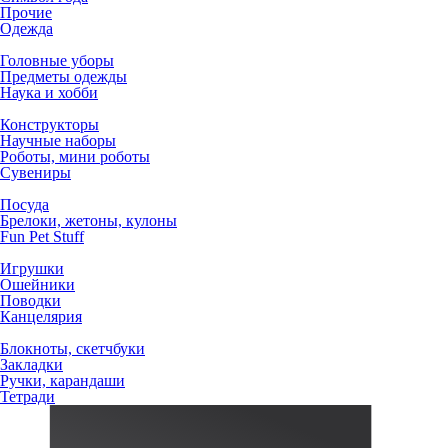
Прочие
Одежда
Головные уборы
Предметы одежды
Наука и хобби
Конструкторы
Научные наборы
Роботы, мини роботы
Сувениры
Посуда
Брелоки, жетоны, кулоны
Fun Pet Stuff
Игрушки
Ошейники
Поводки
Канцелярия
Блокноты, скетчбуки
Закладки
Ручки, карандаши
Тетради