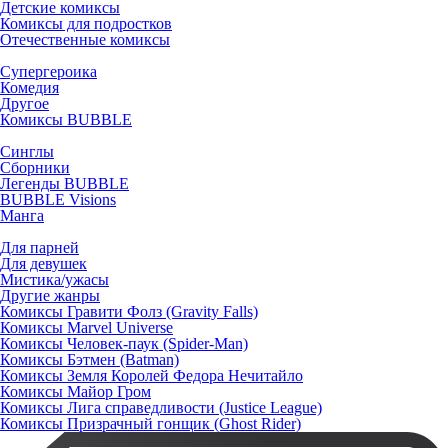
Детские комиксы
Комиксы для подростков
Отечественные комиксы
Супергероика
Комедия
Другое
Комиксы BUBBLE
Синглы
Сборники
Легенды BUBBLE
BUBBLE Visions
Манга
Для парней
Для девушек
Мистика/ужасы
Другие жанры
Комиксы Гравити Фолз (Gravity Falls)
Комиксы Marvel Universe
Комиксы Человек-паук (Spider-Man)
Комиксы Бэтмен (Batman)
Комиксы Земля Королей Федора Нечитайло
Комиксы Майор Гром
Комиксы Лига справедливости (Justice League)
Комиксы Призрачный гонщик (Ghost Rider)