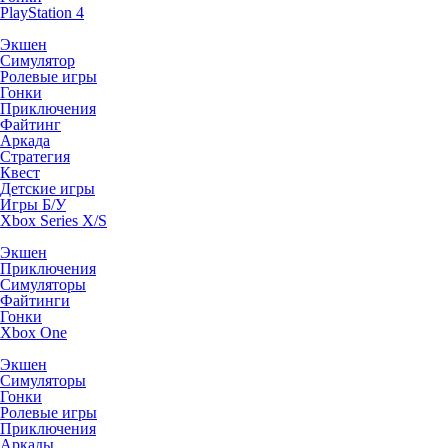
PlayStation 4
Экшен
Симулятор
Ролевые игры
Гонки
Приключения
Файтинг
Аркада
Стратегия
Квест
Детские игры
Игры Б/У
Xbox Series X/S
Экшен
Приключения
Симуляторы
Файтинги
Гонки
Xbox One
Экшен
Симуляторы
Гонки
Ролевые игры
Приключения
Аркады