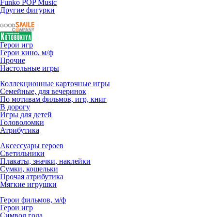
Funko POP Music
Другие фигурки
Герои игр
Герои кино, м/ф
Прочие
Настольные игры
Коллекционные карточные игры
Семейные, для вечеринок
По мотивам фильмов, игр, книг
В дорогу
Игры для детей
Головоломки
Атрибутика
Аксессуары героев
Светильники
Плакаты, значки, наклейки
Сумки, кошельки
Прочая атрибутика
Мягкие игрушки
Герои фильмов, м/ф
Герои игр
Символ года