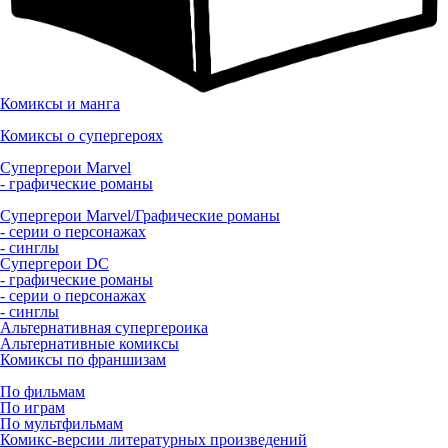
Комиксы и манга
Комиксы о супергероях
Супергерои Marvel
- графические романы
Супергерои Marvel/Графические романы
- серии о персонажах
- синглы
Супергерои DC
- графические романы
- серии о персонажах
- синглы
Альтернативная супергероика
Альтернативные комиксы
Комиксы по франшизам
По фильмам
По играм
По мультфильмам
Комикс-версии литературных произведений