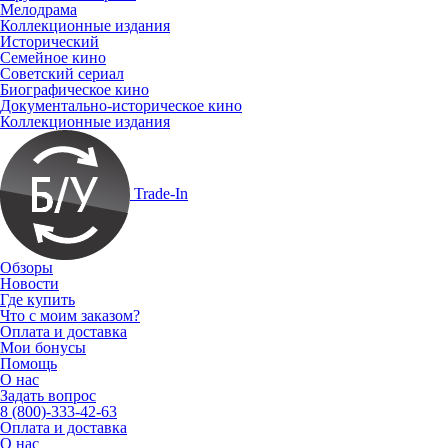
Мелодрама
Коллекционные издания
Исторический
Семейное кино
Советский сериал
Биографическое кино
Документально-историческое кино
Коллекционные издания
Trade-In
Обзоры
Новости
Где купить
Что с моим заказом?
Оплата и доставка
Мои бонусы
Помощь
О нас
Задать вопрос
8 (800)-333-42-63
Оплата и доставка
О нас