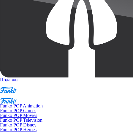
Подарки
Funko POP Animation
Funko POP Games
Funko POP Movies
Funko POP Television
Funko POP Disney
Funko POP Heroes