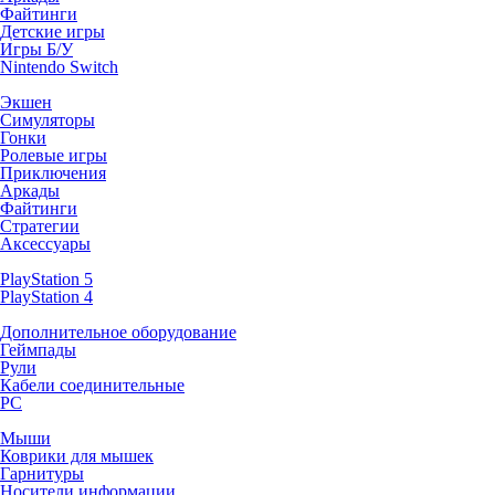
Файтинги
Детские игры
Игры Б/У
Nintendo Switch
Экшен
Симуляторы
Гонки
Ролевые игры
Приключения
Аркады
Файтинги
Стратегии
Аксессуары
PlayStation 5
PlayStation 4
Дополнительное оборудование
Геймпады
Рули
Кабели соединительные
PC
Мыши
Коврики для мышек
Гарнитуры
Носители информации