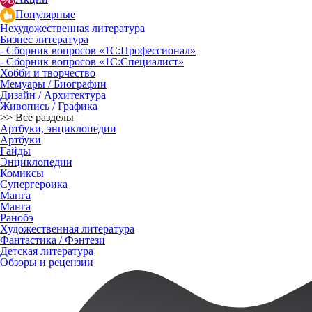
Популярные
Нехудожественная литература
Бизнес литература
- Сборник вопросов «1С:Профессионал»
- Сборник вопросов «1С:Специалист»
Хобби и творчество
Мемуары / Биографии
Дизайн / Архитектура
Живопись / Графика
>> Все разделы
Артбуки, энциклопедии
Артбуки
Гайды
Энциклопедии
Комиксы
Супергероика
Манга
Манга
Ранобэ
Художественная литература
Фантастика / Фэнтези
Детская литература
Обзоры и рецензии