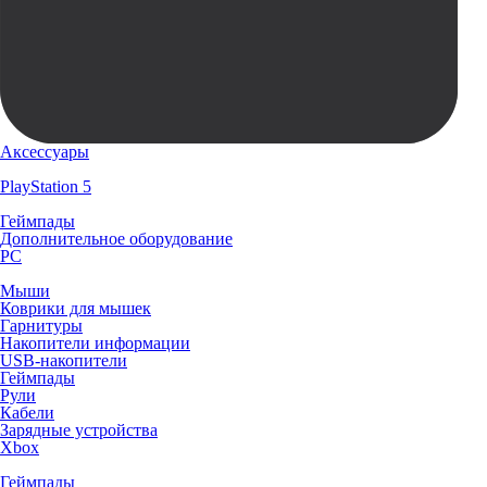
Аксессуары
PlayStation 5
Геймпады
Дополнительное оборудование
PC
Мыши
Коврики для мышек
Гарнитуры
Накопители информации
USB-накопители
Геймпады
Рули
Кабели
Зарядные устройства
Xbox
Геймпады