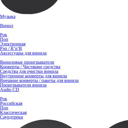
Музыка
Винил
Рок
Поп
Электронная
Рэп / R’n’B
Аксессуары для винила
Виниловые проигрыватели
Конверты / Чистящие средства
Средства для очистки винила
Внутренние конверты для винила
Внешние конверты / пакеты для винила
Проигрыватели винила
Audio CD
Рок
Российская
Поп
Классическая
Саундтреки