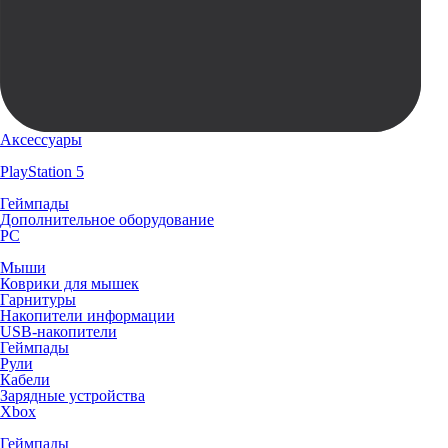
Аксессуары
PlayStation 5
Геймпады
Дополнительное оборудование
PC
Мыши
Коврики для мышек
Гарнитуры
Накопители информации
USB-накопители
Геймпады
Рули
Кабели
Зарядные устройства
Xbox
Геймпады