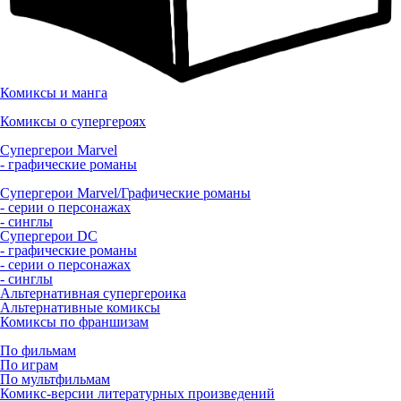
Комиксы и манга
Комиксы о супергероях
Супергерои Marvel
- графические романы
Супергерои Marvel/Графические романы
- серии о персонажах
- синглы
Супергерои DC
- графические романы
- серии о персонажах
- синглы
Альтернативная супергероика
Альтернативные комиксы
Комиксы по франшизам
По фильмам
По играм
По мультфильмам
Комикс-версии литературных произведений