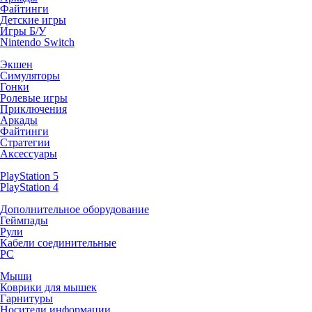
Файтинги
Детские игры
Игры Б/У
Nintendo Switch
Экшен
Симуляторы
Гонки
Ролевые игры
Приключения
Аркады
Файтинги
Стратегии
Аксессуары
PlayStation 5
PlayStation 4
Дополнительное оборудование
Геймпады
Рули
Кабели соединительные
PC
Мыши
Коврики для мышек
Гарнитуры
Носители информации