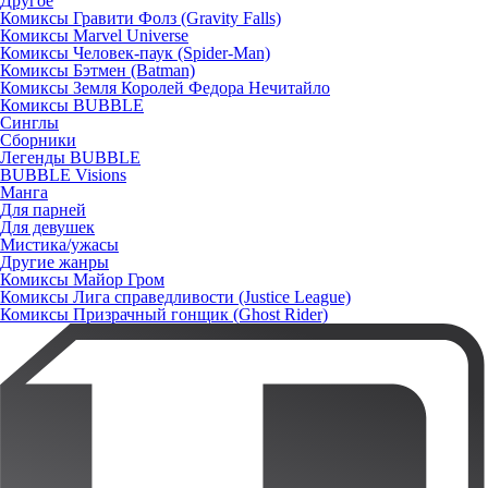
Другое
Комиксы Гравити Фолз (Gravity Falls)
Комиксы Marvel Universe
Комиксы Человек-паук (Spider-Man)
Комиксы Бэтмен (Batman)
Комиксы Земля Королей Федора Нечитайло
Комиксы BUBBLE
Синглы
Сборники
Легенды BUBBLE
BUBBLE Visions
Манга
Для парней
Для девушек
Мистика/ужасы
Другие жанры
Комиксы Майор Гром
Комиксы Лига справедливости (Justice League)
Комиксы Призрачный гонщик (Ghost Rider)