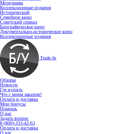
Мелодрама
Коллекционные издания
Исторический
Семейное кино
Советский сериал
Биографическое кино
Документально-историческое кино
Коллекционные издания
Trade-In
Обзоры
Новости
Где купить
Что с моим заказом?
Оплата и доставка
Мои бонусы
Помощь
О нас
Задать вопрос
8 (800)-333-42-63
Оплата и доставка
О нас