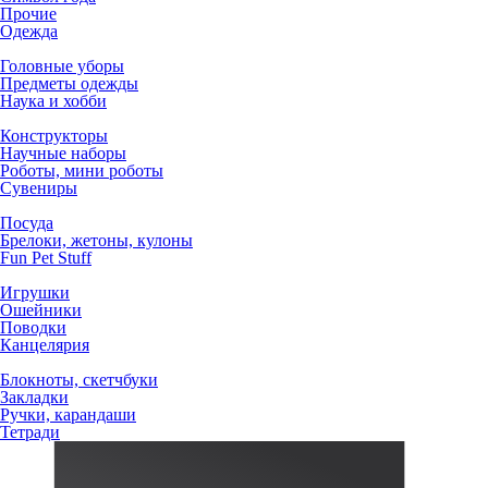
Прочие
Одежда
Головные уборы
Предметы одежды
Наука и хобби
Конструкторы
Научные наборы
Роботы, мини роботы
Сувениры
Посуда
Брелоки, жетоны, кулоны
Fun Pet Stuff
Игрушки
Ошейники
Поводки
Канцелярия
Блокноты, скетчбуки
Закладки
Ручки, карандаши
Тетради