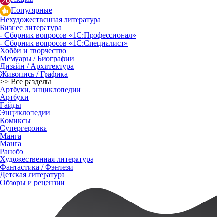
Популярные
Нехудожественная литература
Бизнес литература
- Сборник вопросов «1С:Профессионал»
- Сборник вопросов «1С:Специалист»
Хобби и творчество
Мемуары / Биографии
Дизайн / Архитектура
Живопись / Графика
>> Все разделы
Артбуки, энциклопедии
Артбуки
Гайды
Энциклопедии
Комиксы
Супергероика
Манга
Манга
Ранобэ
Художественная литература
Фантастика / Фэнтези
Детская литература
Обзоры и рецензии