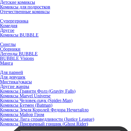
Детские комиксы
Комиксы для подростков
Отечественные комиксы
Супергероика
Комедия
Другое
Комиксы BUBBLE
Синглы
Сборники
Легенды BUBBLE
BUBBLE Visions
Манга
Для парней
Для девушек
Мистика/ужасы
Другие жанры
Комиксы Гравити Фолз (Gravity Falls)
Комиксы Marvel Universe
Комиксы Человек-паук (Spider-Man)
Комиксы Бэтмен (Batman)
Комиксы Земля Королей Федора Нечитайло
Комиксы Майор Гром
Комиксы Лига справедливости (Justice League)
Комиксы Призрачный гонщик (Ghost Rider)