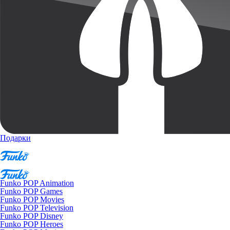
Подарки
Funko POP Animation
Funko POP Games
Funko POP Movies
Funko POP Television
Funko POP Disney
Funko POP Heroes