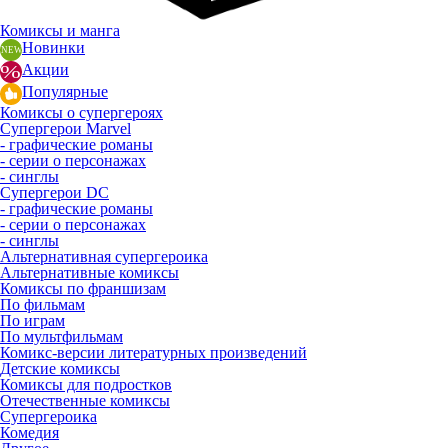
Комиксы и манга
Новинки
Акции
Популярные
Комиксы о супергероях
Супергерои Marvel
- графические романы
- серии о персонажах
- синглы
Супергерои DC
- графические романы
- серии о персонажах
- синглы
Альтернативная супергероика
Альтернативные комиксы
Комиксы по франшизам
По фильмам
По играм
По мультфильмам
Комикс-версии литературных произведений
Детские комиксы
Комиксы для подростков
Отечественные комиксы
Супергероика
Комедия