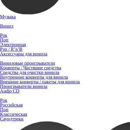
Музыка
Винил
Рок
Поп
Электронная
Рэп / R’n’B
Аксессуары для винила
Виниловые проигрыватели
Конверты / Чистящие средства
Средства для очистки винила
Внутренние конверты для винила
Внешние конверты / пакеты для винила
Проигрыватели винила
Audio CD
Рок
Российская
Поп
Классическая
Саундтреки