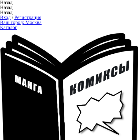
Назад
Назад
Назад
Вход
/
Регистрация
Ваш город:
Москва
Каталог