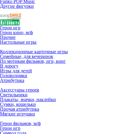
Funko POP Music
Другие фигурки
Герои игр
Герои кино, м/ф
Прочие
Настольные игры
Коллекционные карточные игры
Семейные, для вечеринок
По мотивам фильмов, игр, книг
В дорогу
Игры для детей
Головоломки
Атрибутика
Аксессуары героев
Светильники
Плакаты, значки, наклейки
Сумки, кошельки
Прочая атрибутика
Мягкие игрушки
Герои фильмов, м/ф
Герои игр
Символ года