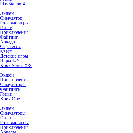
PlayStation 4
Экшен
Симулятор
Ролевые игры
Гонки
Приключения
Файтинг
Аркада
Стратегия
Квест
Детские игры
Игры Б/У
Xbox Series X/S
Экшен
Приключения
Симуляторы
Файтинги
Гонки
Xbox One
Экшен
Симуляторы
Гонки
Ролевые игры
Приключения
Аркады