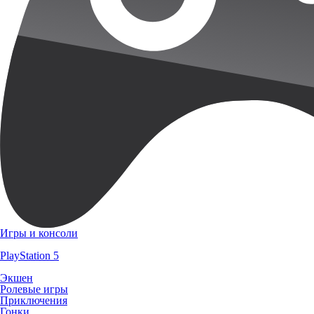
Игры и консоли
PlayStation 5
Экшен
Ролевые игры
Приключения
Гонки