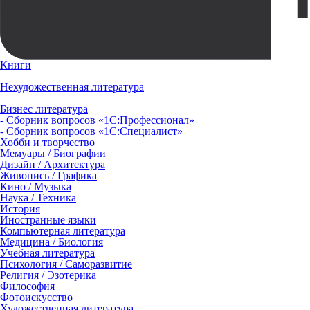
Книги
Нехудожественная литература
Бизнес литература
- Сборник вопросов «1С:Профессионал»
- Сборник вопросов «1С:Специалист»
Хобби и творчество
Мемуары / Биографии
Дизайн / Архитектура
Живопись / Графика
Кино / Музыка
Наука / Техника
История
Иностранные языки
Компьютерная литература
Медицина / Биология
Учебная литература
Психология / Саморазвитие
Религия / Эзотерика
Философия
Фотоискусство
Художественная литература