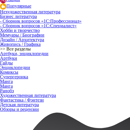
Популярные
Нехудожественная литература
Бизнес литература
- Сборник вопросов «1С:Профессионал»
- Сборник вопросов «1С:Специалист»
Хобби и творчество
Мемуары / Биографии
Дизайн / Архитектура
Живопись / Графика
>> Все разделы
Артбуки, энциклопедии
Артбуки
Гайды
Энциклопедии
Комиксы
Супергероика
Манга
Манга
Ранобэ
Художественная литература
Фантастика / Фэнтези
Детская литература
Обзоры и рецензии