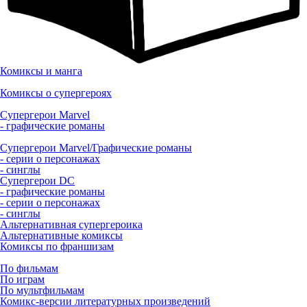
Комиксы и манга
Комиксы о супергероях
Супергерои Marvel
- графические романы
Супергерои Marvel/Графические романы
- серии о персонажах
- синглы
Супергерои DC
- графические романы
- серии о персонажах
- синглы
Альтернативная супергероика
Альтернативные комиксы
Комиксы по франшизам
По фильмам
По играм
По мультфильмам
Комикс-версии литературных произведений