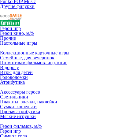
Funko POP Music
Другие фигурки
Герои игр
Герои кино, м/ф
Прочие
Настольные игры
Коллекционные карточные игры
Семейные, для вечеринок
По мотивам фильмов, игр, книг
В дорогу
Игры для детей
Головоломки
Атрибутика
Аксессуары героев
Светильники
Плакаты, значки, наклейки
Сумки, кошельки
Прочая атрибутика
Мягкие игрушки
Герои фильмов, м/ф
Герои игр
Символ года