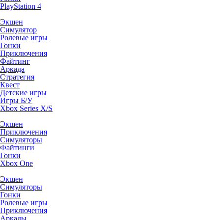
PlayStation 4
Экшен
Симулятор
Ролевые игры
Гонки
Приключения
Файтинг
Аркада
Стратегия
Квест
Детские игры
Игры Б/У
Xbox Series X/S
Экшен
Приключения
Симуляторы
Файтинги
Гонки
Xbox One
Экшен
Симуляторы
Гонки
Ролевые игры
Приключения
Аркады