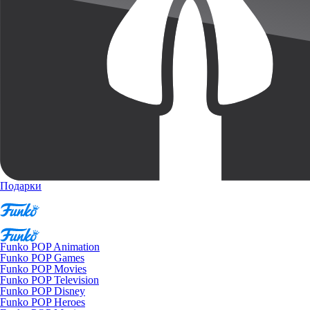
Подарки
Funko POP Animation
Funko POP Games
Funko POP Movies
Funko POP Television
Funko POP Disney
Funko POP Heroes