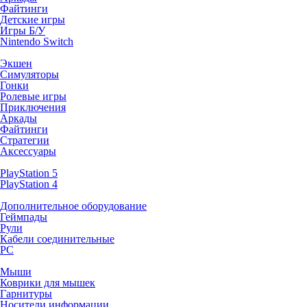
Файтинги
Детские игры
Игры Б/У
Nintendo Switch
Экшен
Симуляторы
Гонки
Ролевые игры
Приключения
Аркады
Файтинги
Стратегии
Аксессуары
PlayStation 5
PlayStation 4
Дополнительное оборудование
Геймпады
Рули
Кабели соединительные
PC
Мыши
Коврики для мышек
Гарнитуры
Носители информации