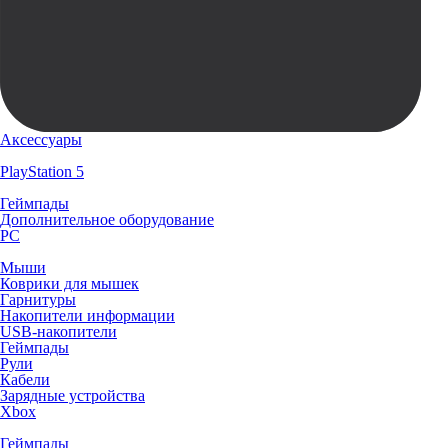
Аксессуары
PlayStation 5
Геймпады
Дополнительное оборудование
PC
Мыши
Коврики для мышек
Гарнитуры
Накопители информации
USB-накопители
Геймпады
Рули
Кабели
Зарядные устройства
Xbox
Геймпады