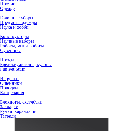
Прочие
Одежда
Головные уборы
Предметы одежды
Наука и хобби
Конструкторы
Научные наборы
Роботы, мини роботы
Сувениры
Посуда
Брелоки, жетоны, кулоны
Fun Pet Stuff
Игрушки
Ошейники
Поводки
Канцелярия
Блокноты, скетчбуки
Закладки
Ручки, карандаши
Тетради