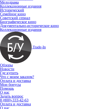
Мелодрама
Коллекционные издания
Исторический
Семейное кино
Советский сериал
Биографическое кино
Документально-историческое кино
Коллекционные издания
Trade-In
Обзоры
Новости
Где купить
Что с моим заказом?
Оплата и доставка
Мои бонусы
Помощь
О нас
Задать вопрос
8 (800)-333-42-63
Оплата и доставка
О нас