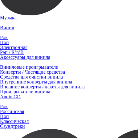
Музыка
Винил
Рок
Поп
Электронная
Рэп / R’n’B
Аксессуары для винила
Виниловые проигрыватели
Конверты / Чистящие средства
Средства для очистки винила
Внутренние конверты для винила
Внешние конверты / пакеты для винила
Проигрыватели винила
Audio CD
Рок
Российская
Поп
Классическая
Саундтреки