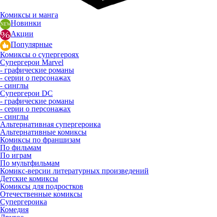
Комиксы и манга
Новинки
Акции
Популярные
Комиксы о супергероях
Супергерои Marvel
- графические романы
- серии о персонажах
- синглы
Супергерои DC
- графические романы
- серии о персонажах
- синглы
Альтернативная супергероика
Альтернативные комиксы
Комиксы по франшизам
По фильмам
По играм
По мультфильмам
Комикс-версии литературных произведений
Детские комиксы
Комиксы для подростков
Отечественные комиксы
Супергероика
Комедия