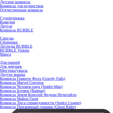
Детские комиксы
Комиксы для подростков
Отечественные комиксы
Супергероика
Комедия
Другое
Комиксы BUBBLE
Синглы
Сборники
Легенды BUBBLE
BUBBLE Visions
Манга
Для парней
Для девушек
Мистика/ужасы
Другие жанры
Комиксы Гравити Фолз (Gravity Falls)
Комиксы Marvel Universe
Комиксы Человек-паук (Spider-Man)
Комиксы Бэтмен (Batman)
Комиксы Земля Королей Федора Нечитайло
Комиксы Майор Гром
Комиксы Лига справедливости (Justice League)
Комиксы Призрачный гонщик (Ghost Rider)