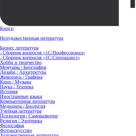
Книги
Нехудожественная литература
Бизнес литература
- Сборник вопросов «1С:Профессионал»
- Сборник вопросов «1С:Специалист»
Хобби и творчество
Мемуары / Биографии
Дизайн / Архитектура
Живопись / Графика
Кино / Музыка
Наука / Техника
История
Иностранные языки
Компьютерная литература
Медицина / Биология
Учебная литература
Психология / Саморазвитие
Религия / Эзотерика
Философия
Фотоискусство
Художественная литература