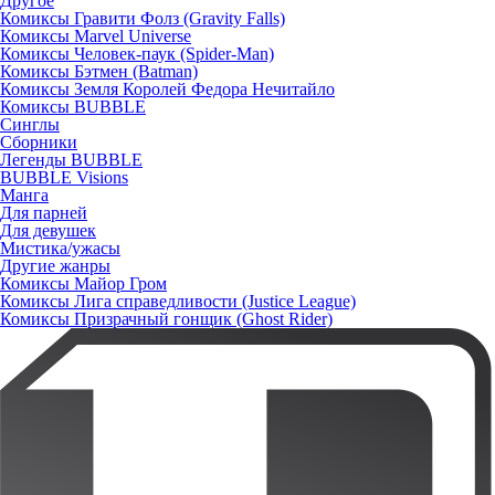
Другое
Комиксы Гравити Фолз (Gravity Falls)
Комиксы Marvel Universe
Комиксы Человек-паук (Spider-Man)
Комиксы Бэтмен (Batman)
Комиксы Земля Королей Федора Нечитайло
Комиксы BUBBLE
Синглы
Сборники
Легенды BUBBLE
BUBBLE Visions
Манга
Для парней
Для девушек
Мистика/ужасы
Другие жанры
Комиксы Майор Гром
Комиксы Лига справедливости (Justice League)
Комиксы Призрачный гонщик (Ghost Rider)