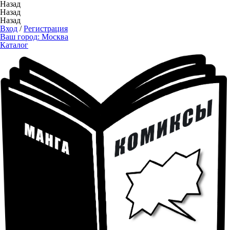
Назад
Назад
Назад
Вход
/
Регистрация
Ваш город:
Москва
Каталог