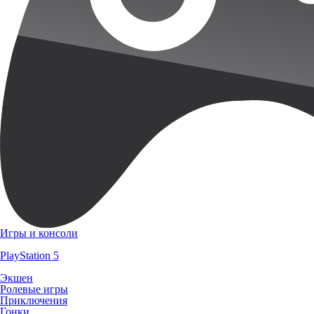
Игры и консоли
PlayStation 5
Экшен
Ролевые игры
Приключения
Гонки