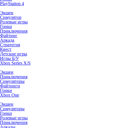
PlayStation 4
Экшен
Симулятор
Ролевые игры
Гонки
Приключения
Файтинг
Аркада
Стратегия
Квест
Детские игры
Игры Б/У
Xbox Series X/S
Экшен
Приключения
Симуляторы
Файтинги
Гонки
Xbox One
Экшен
Симуляторы
Гонки
Ролевые игры
Приключения
Аркады