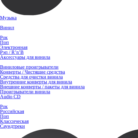
Музыка
Винил
Рок
Поп
Электронная
Рэп / R’n’B
Аксессуары для винила
Виниловые проигрыватели
Конверты / Чистящие средства
Средства для очистки винила
Внутренние конверты для винила
Внешние конверты / пакеты для винила
Проигрыватели винила
Audio CD
Рок
Российская
Поп
Классическая
Саундтреки