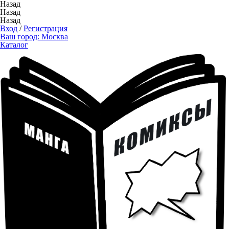
Назад
Назад
Назад
Вход
/
Регистрация
Ваш город:
Москва
Каталог