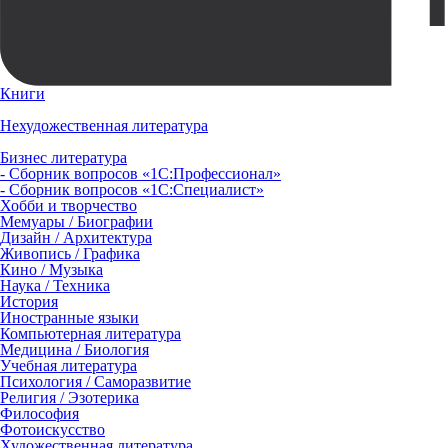
Книги
Нехудожественная литература
Бизнес литература
- Сборник вопросов «1С:Профессионал»
- Сборник вопросов «1С:Специалист»
Хобби и творчество
Мемуары / Биографии
Дизайн / Архитектура
Живопись / Графика
Кино / Музыка
Наука / Техника
История
Иностранные языки
Компьютерная литература
Медицина / Биология
Учебная литература
Психология / Саморазвитие
Религия / Эзотерика
Философия
Фотоискусство
Художественная литература