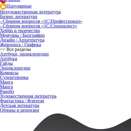
Популярные
Нехудожественная литература
Бизнес литература
- Сборник вопросов «1С:Профессионал»
- Сборник вопросов «1С:Специалист»
Хобби и творчество
Мемуары / Биографии
Дизайн / Архитектура
Живопись / Графика
>> Все разделы
Артбуки, энциклопедии
Артбуки
Гайды
Энциклопедии
Комиксы
Супергероика
Манга
Манга
Ранобэ
Художественная литература
Фантастика / Фэнтези
Детская литература
Обзоры и рецензии