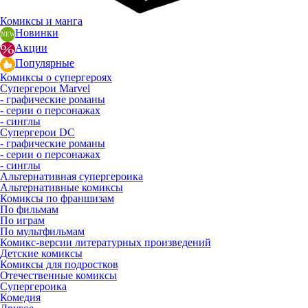
Комиксы и манга
Новинки
Акции
Популярные
Комиксы о супергероях
Супергерои Marvel
- графические романы
- серии о персонажах
- синглы
Супергерои DC
- графические романы
- серии о персонажах
- синглы
Альтернативная супергероика
Альтернативные комиксы
Комиксы по франшизам
По фильмам
По играм
По мультфильмам
Комикс-версии литературных произведений
Детские комиксы
Комиксы для подростков
Отечественные комиксы
Супергероика
Комедия