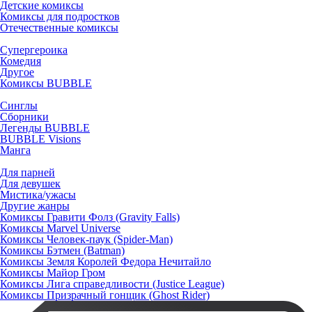
Детские комиксы
Комиксы для подростков
Отечественные комиксы
Супергероика
Комедия
Другое
Комиксы BUBBLE
Синглы
Сборники
Легенды BUBBLE
BUBBLE Visions
Манга
Для парней
Для девушек
Мистика/ужасы
Другие жанры
Комиксы Гравити Фолз (Gravity Falls)
Комиксы Marvel Universe
Комиксы Человек-паук (Spider-Man)
Комиксы Бэтмен (Batman)
Комиксы Земля Королей Федора Нечитайло
Комиксы Майор Гром
Комиксы Лига справедливости (Justice League)
Комиксы Призрачный гонщик (Ghost Rider)