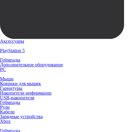
Аксессуары
PlayStation 5
Геймпады
Дополнительное оборудование
PC
Мыши
Коврики для мышек
Гарнитуры
Накопители информации
USB-накопители
Геймпады
Рули
Кабели
Зарядные устройства
Xbox
Геймпады