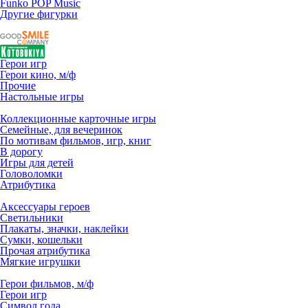
Funko POP Music
Другие фигурки
Герои игр
Герои кино, м/ф
Прочие
Настольные игры
Коллекционные карточные игры
Семейные, для вечеринок
По мотивам фильмов, игр, книг
В дорогу
Игры для детей
Головоломки
Атрибутика
Аксессуары героев
Светильники
Плакаты, значки, наклейки
Сумки, кошельки
Прочая атрибутика
Мягкие игрушки
Герои фильмов, м/ф
Герои игр
Символ года