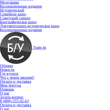
Мелодрама
Коллекционные издания
Исторический
Семейное кино
Советский сериал
Биографическое кино
Документально-историческое кино
Коллекционные издания
Trade-In
Обзоры
Новости
Где купить
Что с моим заказом?
Оплата и доставка
Мои бонусы
Помощь
О нас
Задать вопрос
8 (800)-333-42-63
Оплата и доставка
О нас