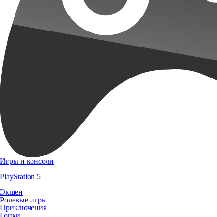
Игры и консоли
PlayStation 5
Экшен
Ролевые игры
Приключения
Гонки