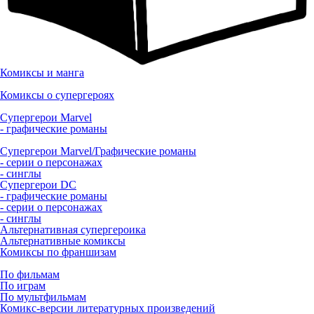
Комиксы и манга
Комиксы о супергероях
Супергерои Marvel
- графические романы
Супергерои Marvel/Графические романы
- серии о персонажах
- синглы
Супергерои DC
- графические романы
- серии о персонажах
- синглы
Альтернативная супергероика
Альтернативные комиксы
Комиксы по франшизам
По фильмам
По играм
По мультфильмам
Комикс-версии литературных произведений