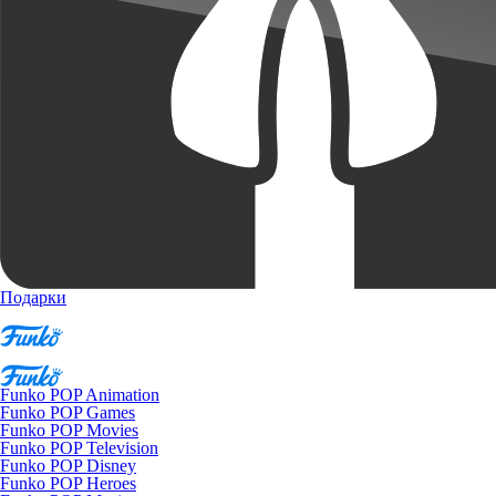
Подарки
Funko POP Animation
Funko POP Games
Funko POP Movies
Funko POP Television
Funko POP Disney
Funko POP Heroes