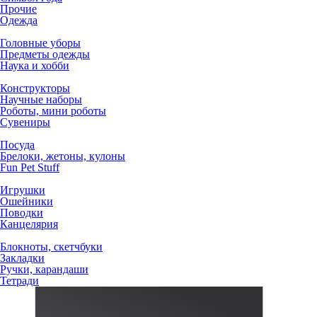
Прочие
Одежда
Головные уборы
Предметы одежды
Наука и хобби
Конструкторы
Научные наборы
Роботы, мини роботы
Сувениры
Посуда
Брелоки, жетоны, кулоны
Fun Pet Stuff
Игрушки
Ошейники
Поводки
Канцелярия
Блокноты, скетчбуки
Закладки
Ручки, карандаши
Тетради