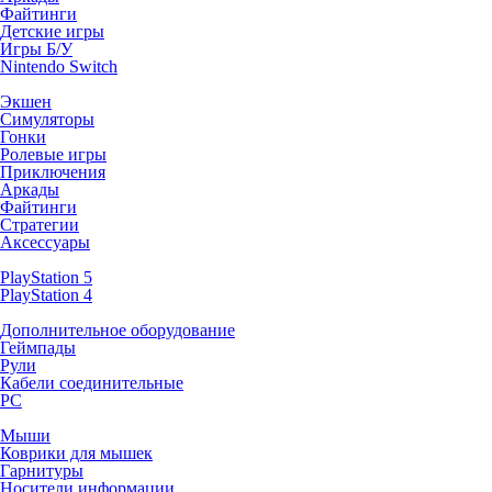
Файтинги
Детские игры
Игры Б/У
Nintendo Switch
Экшен
Симуляторы
Гонки
Ролевые игры
Приключения
Аркады
Файтинги
Стратегии
Аксессуары
PlayStation 5
PlayStation 4
Дополнительное оборудование
Геймпады
Рули
Кабели соединительные
PC
Мыши
Коврики для мышек
Гарнитуры
Носители информации