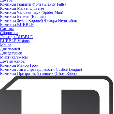
Другое
Комиксы Гравити Фолз (Gravity Falls)
Комиксы Marvel Universe
Комиксы Человек-паук (Spider-Man)
Комиксы Бэтмен (Batman)
Комиксы Земля Королей Федора Нечитайло
Комиксы BUBBLE
Синглы
Сборники
Легенды BUBBLE
BUBBLE Visions
Манга
Для парней
Для девушек
Мистика/ужасы
Другие жанры
Комиксы Майор Гром
Комиксы Лига справедливости (Justice League)
Комиксы Призрачный гонщик (Ghost Rider)