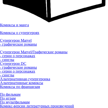
Комиксы и манга
Комиксы о супергероях
Супергерои Marvel
- графические романы
Супергерои Marvel/Графические романы
- серии о персонажах
- синглы
Супергерои DC
- графические романы
- серии о персонажах
- синглы
Альтернативная супергероика
Альтернативные комиксы
Комиксы по франшизам
По фильмам
По играм
По мультфильмам
Комикс-версии литературных произведений