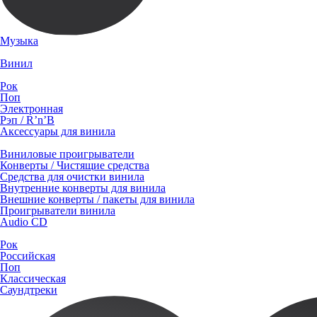
Музыка
Винил
Рок
Поп
Электронная
Рэп / R’n’B
Аксессуары для винила
Виниловые проигрыватели
Конверты / Чистящие средства
Средства для очистки винила
Внутренние конверты для винила
Внешние конверты / пакеты для винила
Проигрыватели винила
Audio CD
Рок
Российская
Поп
Классическая
Саундтреки