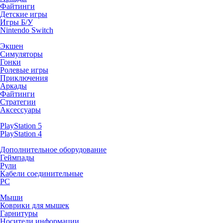
Файтинги
Детские игры
Игры Б/У
Nintendo Switch
Экшен
Симуляторы
Гонки
Ролевые игры
Приключения
Аркады
Файтинги
Стратегии
Аксессуары
PlayStation 5
PlayStation 4
Дополнительное оборудование
Геймпады
Рули
Кабели соединительные
PC
Мыши
Коврики для мышек
Гарнитуры
Носители информации