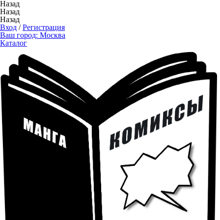
Назад
Назад
Назад
Вход
/
Регистрация
Ваш город:
Москва
Каталог