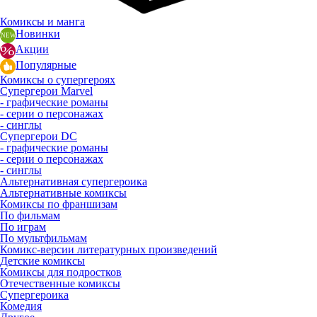
Комиксы и манга
Новинки
Акции
Популярные
Комиксы о супергероях
Супергерои Marvel
- графические романы
- серии о персонажах
- синглы
Супергерои DC
- графические романы
- серии о персонажах
- синглы
Альтернативная супергероика
Альтернативные комиксы
Комиксы по франшизам
По фильмам
По играм
По мультфильмам
Комикс-версии литературных произведений
Детские комиксы
Комиксы для подростков
Отечественные комиксы
Супергероика
Комедия