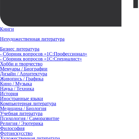
Книги
Нехудожественная литература
Бизнес литература
- Сборник вопросов «1С:Профессионал»
- Сборник вопросов «1С:Специалист»
Хобби и творчество
Мемуары / Биографии
Дизайн / Архитектура
Живопись / Графика
Кино / Музыка
Наука / Техника
История
Иностранные языки
Компьютерная литература
Медицина / Биология
Учебная литература
Психология / Саморазвитие
Религия / Эзотерика
Философия
Фотоискусство
Художественная литература