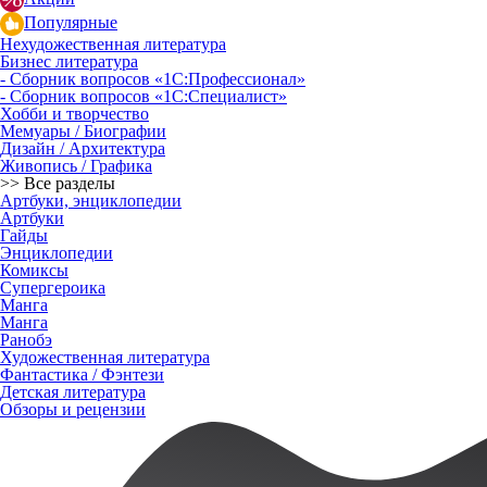
Популярные
Нехудожественная литература
Бизнес литература
- Сборник вопросов «1С:Профессионал»
- Сборник вопросов «1С:Специалист»
Хобби и творчество
Мемуары / Биографии
Дизайн / Архитектура
Живопись / Графика
>> Все разделы
Артбуки, энциклопедии
Артбуки
Гайды
Энциклопедии
Комиксы
Супергероика
Манга
Манга
Ранобэ
Художественная литература
Фантастика / Фэнтези
Детская литература
Обзоры и рецензии