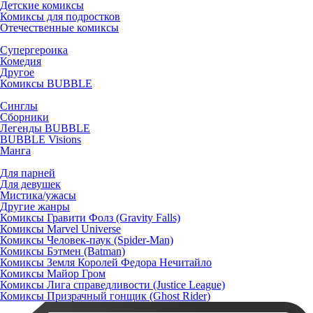
Детские комиксы
Комиксы для подростков
Отечественные комиксы
Супергероика
Комедия
Другое
Комиксы BUBBLE
Синглы
Сборники
Легенды BUBBLE
BUBBLE Visions
Манга
Для парней
Для девушек
Мистика/ужасы
Другие жанры
Комиксы Гравити Фолз (Gravity Falls)
Комиксы Marvel Universe
Комиксы Человек-паук (Spider-Man)
Комиксы Бэтмен (Batman)
Комиксы Земля Королей Федора Нечитайло
Комиксы Майор Гром
Комиксы Лига справедливости (Justice League)
Комиксы Призрачный гонщик (Ghost Rider)