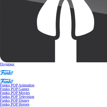
Подарки
Funko POP Animation
Funko POP Games
Funko POP Movies
Funko POP Television
Funko POP Disney
Funko POP Heroes