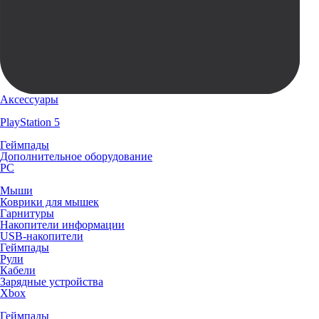
Аксессуары
PlayStation 5
Геймпады
Дополнительное оборудование
PC
Мыши
Коврики для мышек
Гарнитуры
Накопители информации
USB-накопители
Геймпады
Рули
Кабели
Зарядные устройства
Xbox
Геймпады