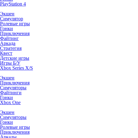
PlayStation 4
Экшен
Симулятор
Ролевые игры
Гонки
Приключения
Файтинг
Аркада
Стратегия
Квест
Детские игры
Игры Б/У
Xbox Series X/S
Экшен
Приключения
Симуляторы
Файтинги
Гонки
Xbox One
Экшен
Симуляторы
Гонки
Ролевые игры
Приключения
Аркады