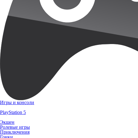
Игры и консоли
PlayStation 5
Экшен
Ролевые игры
Приключения
Гонки