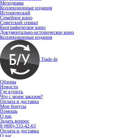
Мелодрама
Коллекционные издания
Исторический
Семейное кино
Советский сериал
Биографическое кино
Документально-историческое кино
Коллекционные издания
Trade-In
Обзоры
Новости
Где купить
Что с моим заказом?
Оплата и доставка
Мои бонусы
Помощь
О нас
Задать вопрос
8 (800)-333-42-63
Оплата и доставка
О нас