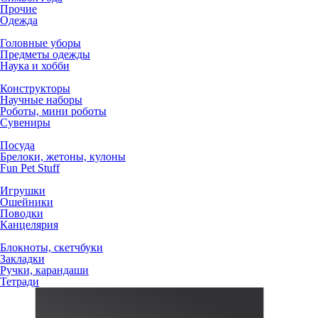
Прочие
Одежда
Головные уборы
Предметы одежды
Наука и хобби
Конструкторы
Научные наборы
Роботы, мини роботы
Сувениры
Посуда
Брелоки, жетоны, кулоны
Fun Pet Stuff
Игрушки
Ошейники
Поводки
Канцелярия
Блокноты, скетчбуки
Закладки
Ручки, карандаши
Тетради