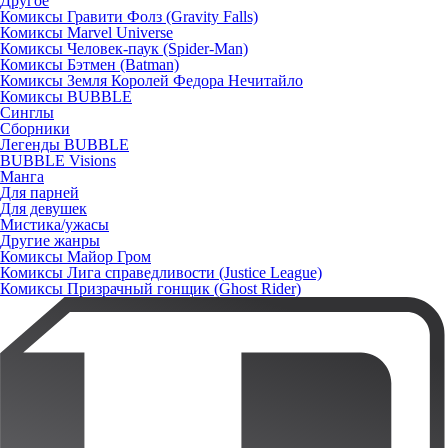
Другое
Комиксы Гравити Фолз (Gravity Falls)
Комиксы Marvel Universe
Комиксы Человек-паук (Spider-Man)
Комиксы Бэтмен (Batman)
Комиксы Земля Королей Федора Нечитайло
Комиксы BUBBLE
Синглы
Сборники
Легенды BUBBLE
BUBBLE Visions
Манга
Для парней
Для девушек
Мистика/ужасы
Другие жанры
Комиксы Майор Гром
Комиксы Лига справедливости (Justice League)
Комиксы Призрачный гонщик (Ghost Rider)