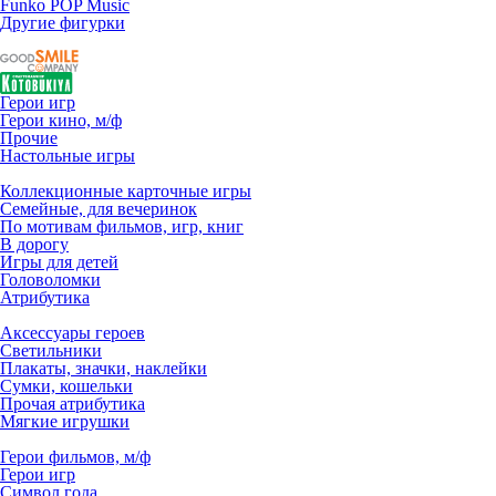
Funko POP Music
Другие фигурки
Герои игр
Герои кино, м/ф
Прочие
Настольные игры
Коллекционные карточные игры
Семейные, для вечеринок
По мотивам фильмов, игр, книг
В дорогу
Игры для детей
Головоломки
Атрибутика
Аксессуары героев
Светильники
Плакаты, значки, наклейки
Сумки, кошельки
Прочая атрибутика
Мягкие игрушки
Герои фильмов, м/ф
Герои игр
Символ года