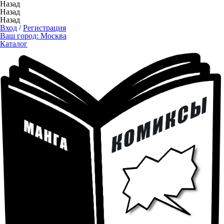
Назад
Назад
Назад
Вход
/
Регистрация
Ваш город:
Москва
Каталог