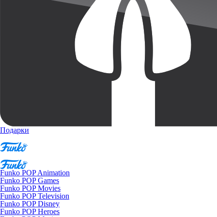
Подарки
Funko POP Animation
Funko POP Games
Funko POP Movies
Funko POP Television
Funko POP Disney
Funko POP Heroes