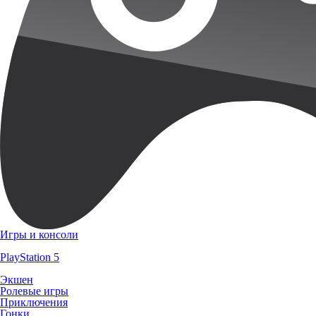
Игры и консоли
PlayStation 5
Экшен
Ролевые игры
Приключения
Гонки