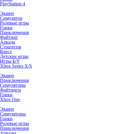
PlayStation 4
Экшен
Симулятор
Ролевые игры
Гонки
Приключения
Файтинг
Аркада
Стратегия
Квест
Детские игры
Игры Б/У
Xbox Series X/S
Экшен
Приключения
Симуляторы
Файтинги
Гонки
Xbox One
Экшен
Симуляторы
Гонки
Ролевые игры
Приключения
Аркады