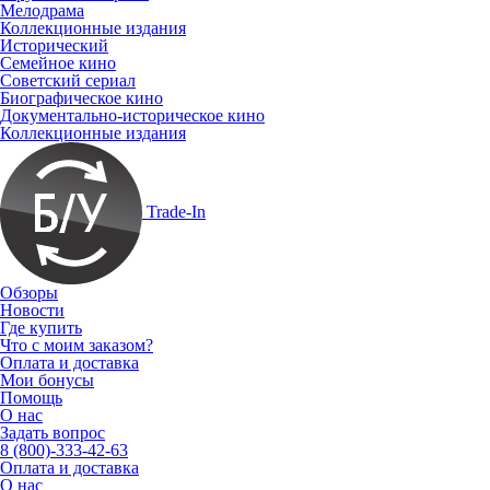
Мелодрама
Коллекционные издания
Исторический
Семейное кино
Советский сериал
Биографическое кино
Документально-историческое кино
Коллекционные издания
Trade-In
Обзоры
Новости
Где купить
Что с моим заказом?
Оплата и доставка
Мои бонусы
Помощь
О нас
Задать вопрос
8 (800)-333-42-63
Оплата и доставка
О нас