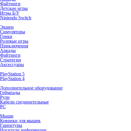
Файтинги
Детские игры
Игры Б/У
Nintendo Switch
Экшен
Симуляторы
Гонки
Ролевые игры
Приключения
Аркады
Файтинги
Стратегии
Аксессуары
PlayStation 5
PlayStation 4
Дополнительное оборудование
Геймпады
Рули
Кабели соединительные
PC
Мыши
Коврики для мышек
Гарнитуры
Носители информации