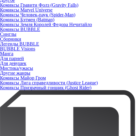
Другое
Комиксы Гравити Фолз (Gravity Falls)
Комиксы Marvel Universe
Комиксы Человек-паук (Spider-Man)
Комиксы Бэтмен (Batman)
Комиксы Земля Королей Федора Нечитайло
Комиксы BUBBLE
Синглы
Сборники
Легенды BUBBLE
BUBBLE Visions
Манга
Для парней
Для девушек
Мистика/ужасы
Другие жанры
Комиксы Майор Гром
Комиксы Лига справедливости (Justice League)
Комиксы Призрачный гонщик (Ghost Rider)