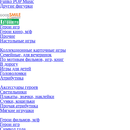
Funko POP Music
Другие фигурки
Герои игр
Герои кино, м/ф
Прочие
Настольные игры
Коллекционные карточные игры
Семейные, для вечеринок
По мотивам фильмов, игр, книг
В дорогу
Игры для детей
Головоломки
Атрибутика
Аксессуары героев
Светильники
Плакаты, значки, наклейки
Сумки, кошельки
Прочая атрибутика
Мягкие игрушки
Герои фильмов, м/ф
Герои игр
Символ года