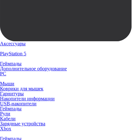
Аксессуары
PlayStation 5
Геймпады
Дополнительное оборудование
PC
Мыши
Коврики для мышек
Гарнитуры
Накопители информации
USB-накопители
Геймпады
Рули
Кабели
Зарядные устройства
Xbox
Геймпады