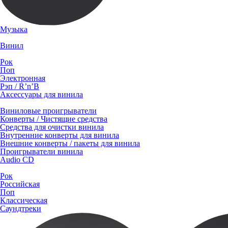
Музыка
Винил
Рок
Поп
Электронная
Рэп / R’n’B
Аксессуары для винила
Виниловые проигрыватели
Конверты / Чистящие средства
Средства для очистки винила
Внутренние конверты для винила
Внешние конверты / пакеты для винила
Проигрыватели винила
Audio CD
Рок
Российская
Поп
Классическая
Саундтреки