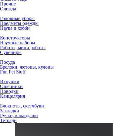
Прочие
Одежда
Головные уборы
Предметы одежды
Наука и хобби
Конструкторы
Научные наборы
Роботы, мини роботы
Сувениры
Посуда
Брелоки, жетоны, кулоны
Fun Pet Stuff
Игрушки
Ошейники
Поводки
Канцелярия
Блокноты, скетчбуки
Закладки
Ручки, карандаши
Тетради