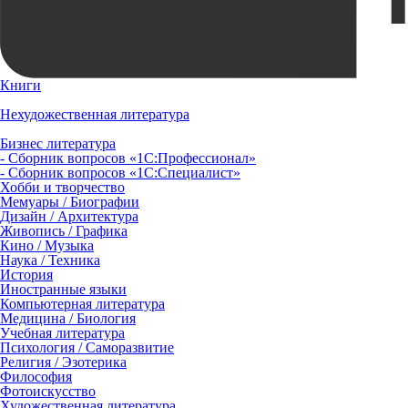
Книги
Нехудожественная литература
Бизнес литература
- Сборник вопросов «1С:Профессионал»
- Сборник вопросов «1С:Специалист»
Хобби и творчество
Мемуары / Биографии
Дизайн / Архитектура
Живопись / Графика
Кино / Музыка
Наука / Техника
История
Иностранные языки
Компьютерная литература
Медицина / Биология
Учебная литература
Психология / Саморазвитие
Религия / Эзотерика
Философия
Фотоискусство
Художественная литература