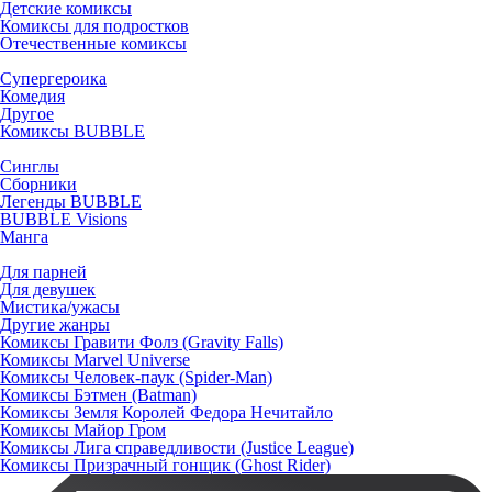
Детские комиксы
Комиксы для подростков
Отечественные комиксы
Супергероика
Комедия
Другое
Комиксы BUBBLE
Синглы
Сборники
Легенды BUBBLE
BUBBLE Visions
Манга
Для парней
Для девушек
Мистика/ужасы
Другие жанры
Комиксы Гравити Фолз (Gravity Falls)
Комиксы Marvel Universe
Комиксы Человек-паук (Spider-Man)
Комиксы Бэтмен (Batman)
Комиксы Земля Королей Федора Нечитайло
Комиксы Майор Гром
Комиксы Лига справедливости (Justice League)
Комиксы Призрачный гонщик (Ghost Rider)