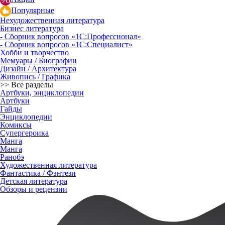
Популярные
Нехудожественная литература
Бизнес литература
- Сборник вопросов «1С:Профессионал»
- Сборник вопросов «1С:Специалист»
Хобби и творчество
Мемуары / Биографии
Дизайн / Архитектура
Живопись / Графика
>> Все разделы
Артбуки, энциклопедии
Артбуки
Гайды
Энциклопедии
Комиксы
Супергероика
Манга
Манга
Ранобэ
Художественная литература
Фантастика / Фэнтези
Детская литература
Обзоры и рецензии