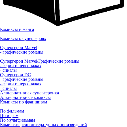
Комиксы и манга
Комиксы о супергероях
Супергерои Marvel
- графические романы
Супергерои Marvel/Графические романы
- серии о персонажах
- синглы
Супергерои DC
- графические романы
- серии о персонажах
- синглы
Альтернативная супергероика
Альтернативные комиксы
Комиксы по франшизам
По фильмам
По играм
По мультфильмам
Комикс-версии литературных произведений