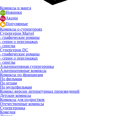
Комиксы и манга
Новинки
Акции
Популярные
Комиксы о супергероях
Супергерои Marvel
- графические романы
- серии о персонажах
- синглы
Супергерои DC
- графические романы
- серии о персонажах
- синглы
Альтернативная супергероика
Альтернативные комиксы
Комиксы по франшизам
По фильмам
По играм
По мультфильмам
Комикс-версии литературных произведений
Детские комиксы
Комиксы для подростков
Отечественные комиксы
Супергероика
Комедия