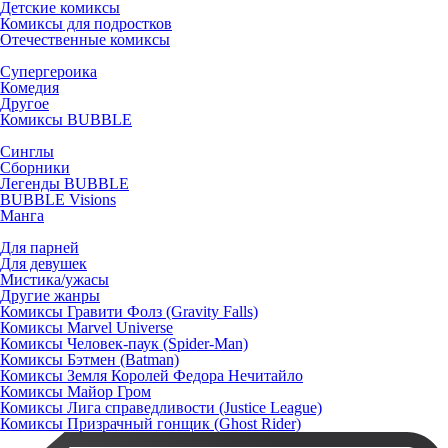
Детские комиксы
Комиксы для подростков
Отечественные комиксы
Супергероика
Комедия
Другое
Комиксы BUBBLE
Синглы
Сборники
Легенды BUBBLE
BUBBLE Visions
Манга
Для парней
Для девушек
Мистика/ужасы
Другие жанры
Комиксы Гравити Фолз (Gravity Falls)
Комиксы Marvel Universe
Комиксы Человек-паук (Spider-Man)
Комиксы Бэтмен (Batman)
Комиксы Земля Королей Федора Нечитайло
Комиксы Майор Гром
Комиксы Лига справедливости (Justice League)
Комиксы Призрачный гонщик (Ghost Rider)