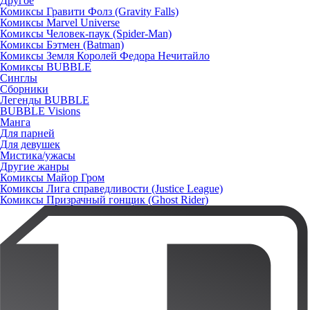
Другое
Комиксы Гравити Фолз (Gravity Falls)
Комиксы Marvel Universe
Комиксы Человек-паук (Spider-Man)
Комиксы Бэтмен (Batman)
Комиксы Земля Королей Федора Нечитайло
Комиксы BUBBLE
Синглы
Сборники
Легенды BUBBLE
BUBBLE Visions
Манга
Для парней
Для девушек
Мистика/ужасы
Другие жанры
Комиксы Майор Гром
Комиксы Лига справедливости (Justice League)
Комиксы Призрачный гонщик (Ghost Rider)