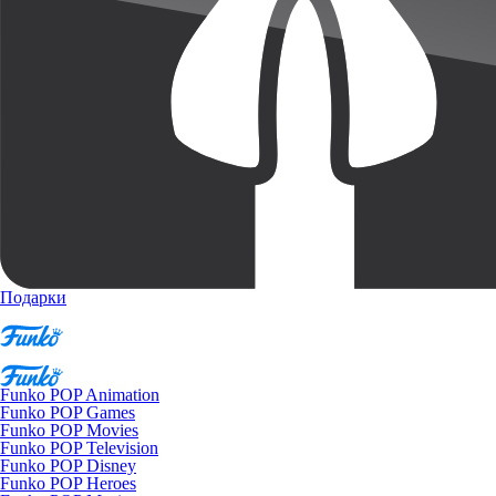
Подарки
Funko POP Animation
Funko POP Games
Funko POP Movies
Funko POP Television
Funko POP Disney
Funko POP Heroes