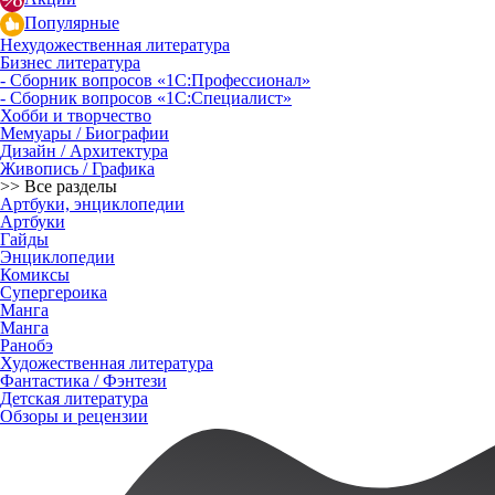
Популярные
Нехудожественная литература
Бизнес литература
- Сборник вопросов «1С:Профессионал»
- Сборник вопросов «1С:Специалист»
Хобби и творчество
Мемуары / Биографии
Дизайн / Архитектура
Живопись / Графика
>> Все разделы
Артбуки, энциклопедии
Артбуки
Гайды
Энциклопедии
Комиксы
Супергероика
Манга
Манга
Ранобэ
Художественная литература
Фантастика / Фэнтези
Детская литература
Обзоры и рецензии