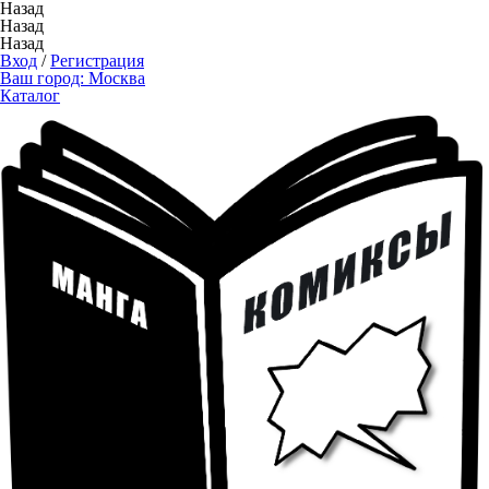
Назад
Назад
Назад
Вход
/
Регистрация
Ваш город:
Москва
Каталог