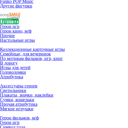
Funko POP Music
Другие фигурки
Герои игр
Герои кино, м/ф
Прочие
Настольные игры
Коллекционные карточные игры
Семейные, для вечеринок
По мотивам фильмов, игр, книг
В дорогу
Игры для детей
Головоломки
Атрибутика
Аксессуары героев
Светильники
Плакаты, значки, наклейки
Сумки, кошельки
Прочая атрибутика
Мягкие игрушки
Герои фильмов, м/ф
Герои игр
Символ года