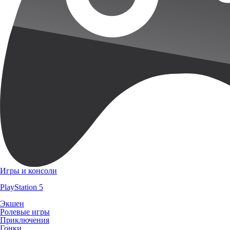
Игры и консоли
PlayStation 5
Экшен
Ролевые игры
Приключения
Гонки