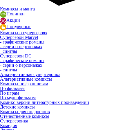
Комиксы и манга
Новинки
Акции
Популярные
Комиксы о супергероях
Супергерои Marvel
- графические романы
- серии о персонажах
- синглы
Супергерои DC
- графические романы
- серии о персонажах
- синглы
Альтернативная супергероика
Альтернативные комиксы
Комиксы по франшизам
По фильмам
По играм
По мультфильмам
Комикс-версии литературных произведений
Детские комиксы
Комиксы для подростков
Отечественные комиксы
Супергероика
Комедия