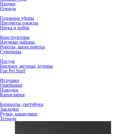
Прочие
Одежда
Головные уборы
Предметы одежды
Наука и хобби
Конструкторы
Научные наборы
Роботы, мини роботы
Сувениры
Посуда
Брелоки, жетоны, кулоны
Fun Pet Stuff
Игрушки
Ошейники
Поводки
Канцелярия
Блокноты, скетчбуки
Закладки
Ручки, карандаши
Тетради