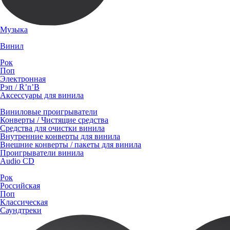
Музыка
Винил
Рок
Поп
Электронная
Рэп / R’n’B
Аксессуары для винила
Виниловые проигрыватели
Конверты / Чистящие средства
Средства для очистки винила
Внутренние конверты для винила
Внешние конверты / пакеты для винила
Проигрыватели винила
Audio CD
Рок
Российская
Поп
Классическая
Саундтреки