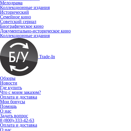
Мелодрама
Коллекционные издания
Исторический
Семейное кино
Советский сериал
Биографическое кино
Документально-историческое кино
Коллекционные издания
Trade-In
Обзоры
Новости
Где купить
Что с моим заказом?
Оплата и доставка
Мои бонусы
Помощь
О нас
Задать вопрос
8 (800)-333-42-63
Оплата и доставка
О нас