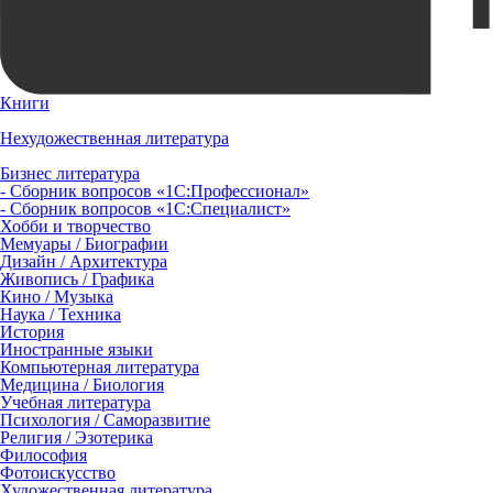
Книги
Нехудожественная литература
Бизнес литература
- Сборник вопросов «1С:Профессионал»
- Сборник вопросов «1С:Специалист»
Хобби и творчество
Мемуары / Биографии
Дизайн / Архитектура
Живопись / Графика
Кино / Музыка
Наука / Техника
История
Иностранные языки
Компьютерная литература
Медицина / Биология
Учебная литература
Психология / Саморазвитие
Религия / Эзотерика
Философия
Фотоискусство
Художественная литература