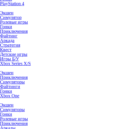
PlayStation 4
Экшен
Симулятор
Ролевые игры
Гонки
Приключения
Файтинг
Аркада
Стратегия
Квест
Детские игры
Игры Б/У
Xbox Series X/S
Экшен
Приключения
Симуляторы
Файтинги
Гонки
Xbox One
Экшен
Симуляторы
Гонки
Ролевые игры
Приключения
Аркады