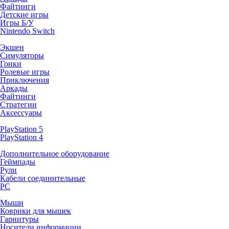
Файтинги
Детские игры
Игры Б/У
Nintendo Switch
Экшен
Симуляторы
Гонки
Ролевые игры
Приключения
Аркады
Файтинги
Стратегии
Аксессуары
PlayStation 5
PlayStation 4
Дополнительное оборудование
Геймпады
Рули
Кабели соединительные
PC
Мыши
Коврики для мышек
Гарнитуры
Носители информации