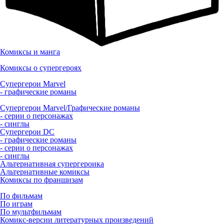
Комиксы и манга
Комиксы о супергероях
Супергерои Marvel
- графические романы
Супергерои Marvel/Графические романы
- серии о персонажах
- синглы
Супергерои DC
- графические романы
- серии о персонажах
- синглы
Альтернативная супергероика
Альтернативные комиксы
Комиксы по франшизам
По фильмам
По играм
По мультфильмам
Комикс-версии литературных произведений