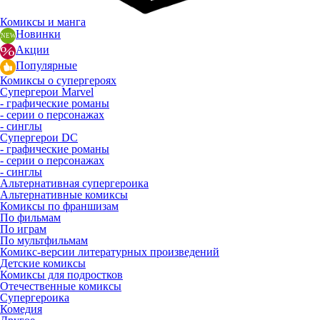
Комиксы и манга
Новинки
Акции
Популярные
Комиксы о супергероях
Супергерои Marvel
- графические романы
- серии о персонажах
- синглы
Супергерои DC
- графические романы
- серии о персонажах
- синглы
Альтернативная супергероика
Альтернативные комиксы
Комиксы по франшизам
По фильмам
По играм
По мультфильмам
Комикс-версии литературных произведений
Детские комиксы
Комиксы для подростков
Отечественные комиксы
Супергероика
Комедия