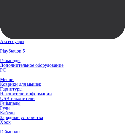
Аксессуары
PlayStation 5
Геймпады
Дополнительное оборудование
PC
Мыши
Коврики для мышек
Гарнитуры
Накопители информации
USB-накопители
Геймпады
Рули
Кабели
Зарядные устройства
Xbox
Геймпады