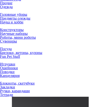
Прочие
Одежда
Головные уборы
Предметы одежды
Наука и хобби
Конструкторы
Научные наборы
Роботы, мини роботы
Сувениры
Посуда
Брелоки, жетоны, кулоны
Fun Pet Stuff
Игрушки
Ошейники
Поводки
Канцелярия
Блокноты, скетчбуки
Закладки
Ручки, карандаши
Тетради