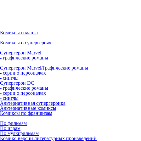
Комиксы и манга
Комиксы о супергероях
Супергерои Marvel
- графические романы
Супергерои Marvel/Графические романы
- серии о персонажах
- синглы
Супергерои DC
- графические романы
- серии о персонажах
- синглы
Альтернативная супергероика
Альтернативные комиксы
Комиксы по франшизам
По фильмам
По играм
По мультфильмам
Комикс-версии литературных произведений