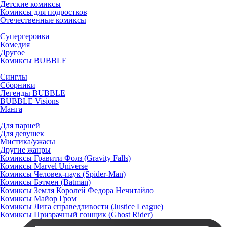
Детские комиксы
Комиксы для подростков
Отечественные комиксы
Супергероика
Комедия
Другое
Комиксы BUBBLE
Синглы
Сборники
Легенды BUBBLE
BUBBLE Visions
Манга
Для парней
Для девушек
Мистика/ужасы
Другие жанры
Комиксы Гравити Фолз (Gravity Falls)
Комиксы Marvel Universe
Комиксы Человек-паук (Spider-Man)
Комиксы Бэтмен (Batman)
Комиксы Земля Королей Федора Нечитайло
Комиксы Майор Гром
Комиксы Лига справедливости (Justice League)
Комиксы Призрачный гонщик (Ghost Rider)