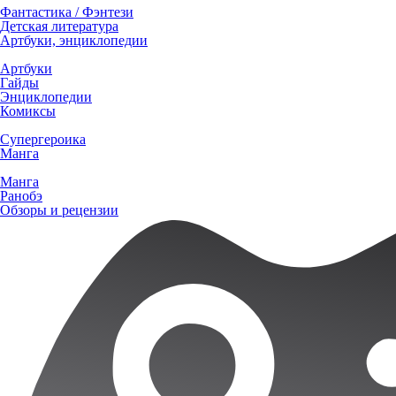
Фантастика / Фэнтези
Детская литература
Артбуки, энциклопедии
Артбуки
Гайды
Энциклопедии
Комиксы
Супергероика
Манга
Манга
Ранобэ
Обзоры и рецензии