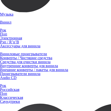
Музыка
Винил
Рок
Поп
Электронная
Рэп / R’n’B
Аксессуары для винила
Виниловые проигрыватели
Конверты / Чистящие средства
Средства для очистки винила
Внутренние конверты для винила
Внешние конверты / пакеты для винила
Проигрыватели винила
Audio CD
Рок
Российская
Поп
Классическая
Саундтреки