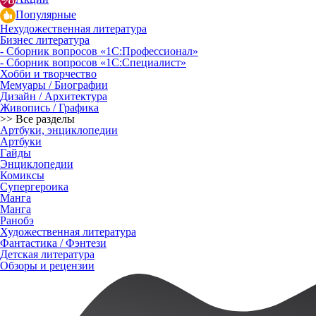
Популярные
Нехудожественная литература
Бизнес литература
- Сборник вопросов «1С:Профессионал»
- Сборник вопросов «1С:Специалист»
Хобби и творчество
Мемуары / Биографии
Дизайн / Архитектура
Живопись / Графика
>> Все разделы
Артбуки, энциклопедии
Артбуки
Гайды
Энциклопедии
Комиксы
Супергероика
Манга
Манга
Ранобэ
Художественная литература
Фантастика / Фэнтези
Детская литература
Обзоры и рецензии