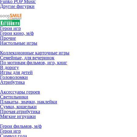
Funko POP Music
Другие фигурки
Герои игр
Герои кино, м/ф
Прочие
Настольные игры
Коллекционные карточные игры
Семейные, для вечеринок
По мотивам фильмов, игр, книг
В дорогу
Игры для детей
Головоломки
Атрибутика
Аксессуары героев
Светильники
Плакаты, значки, наклейки
Сумки, кошельки
Прочая атрибутика
Мягкие игрушки
Герои фильмов, м/ф
Герои игр
Символ года