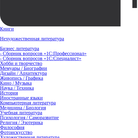
Книги
Нехудожественная литература
Бизнес литература
- Сборник вопросов «1С:Профессионал»
- Сборник вопросов «1С:Специалист»
Хобби и творчество
Мемуары / Биографии
Дизайн / Архитектура
Живопись / Графика
Кино / Музыка
Наука / Техника
История
Иностранные языки
Компьютерная литература
Медицина / Биология
Учебная литература
Психология / Саморазвитие
Религия / Эзотерика
Философия
Фотоискусство
Художественная литература