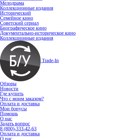
Мелодрама
Коллекционные издания
Исторический
Семейное кино
Советский сериал
Биографическое кино
Документально-историческое кино
Коллекционные издания
Trade-In
Обзоры
Новости
Где купить
Что с моим заказом?
Оплата и доставка
Мои бонусы
Помощь
О нас
Задать вопрос
8 (800)-333-42-63
Оплата и доставка
О нас