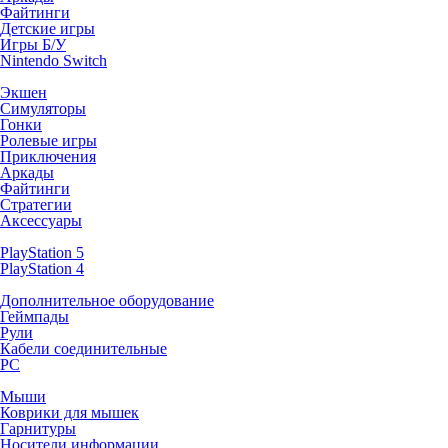
Файтинги
Детские игры
Игры Б/У
Nintendo Switch
Экшен
Симуляторы
Гонки
Ролевые игры
Приключения
Аркады
Файтинги
Стратегии
Аксессуары
PlayStation 5
PlayStation 4
Дополнительное оборудование
Геймпады
Рули
Кабели соединительные
PC
Мыши
Коврики для мышек
Гарнитуры
Носители информации