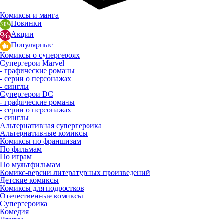
Комиксы и манга
Новинки
Акции
Популярные
Комиксы о супергероях
Супергерои Marvel
- графические романы
- серии о персонажах
- синглы
Супергерои DC
- графические романы
- серии о персонажах
- синглы
Альтернативная супергероика
Альтернативные комиксы
Комиксы по франшизам
По фильмам
По играм
По мультфильмам
Комикс-версии литературных произведений
Детские комиксы
Комиксы для подростков
Отечественные комиксы
Супергероика
Комедия