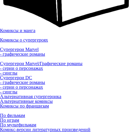
Комиксы и манга
Комиксы о супергероях
Супергерои Marvel
- графические романы
Супергерои Marvel/Графические романы
- серии о персонажах
- синглы
Супергерои DC
- графические романы
- серии о персонажах
- синглы
Альтернативная супергероика
Альтернативные комиксы
Комиксы по франшизам
По фильмам
По играм
По мультфильмам
Комикс-версии литературных произведений