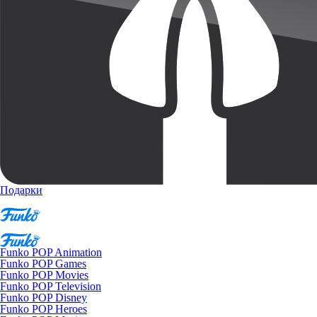
Подарки
Funko POP Animation
Funko POP Games
Funko POP Movies
Funko POP Television
Funko POP Disney
Funko POP Heroes