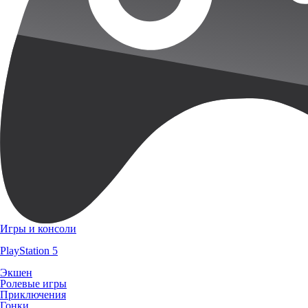
Игры и консоли
PlayStation 5
Экшен
Ролевые игры
Приключения
Гонки