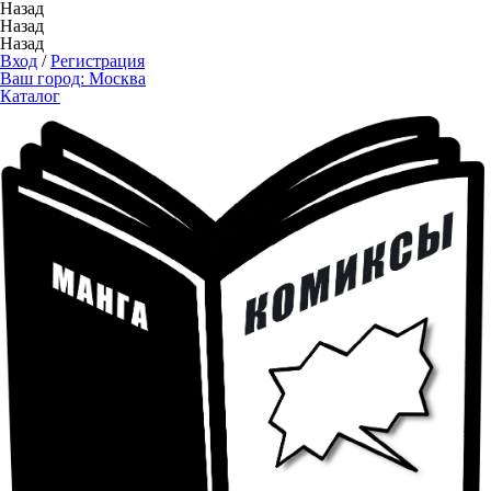
Назад
Назад
Назад
Вход
/
Регистрация
Ваш город:
Москва
Каталог