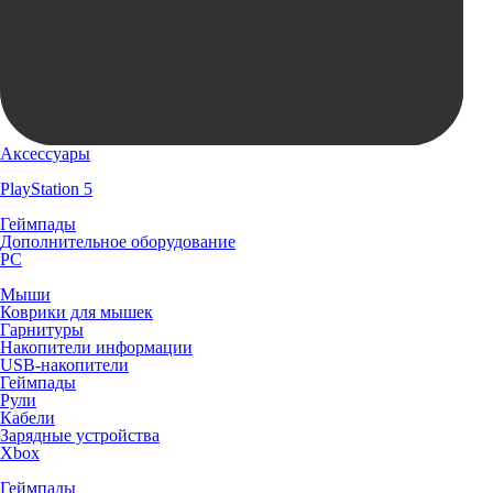
Аксессуары
PlayStation 5
Геймпады
Дополнительное оборудование
PC
Мыши
Коврики для мышек
Гарнитуры
Накопители информации
USB-накопители
Геймпады
Рули
Кабели
Зарядные устройства
Xbox
Геймпады