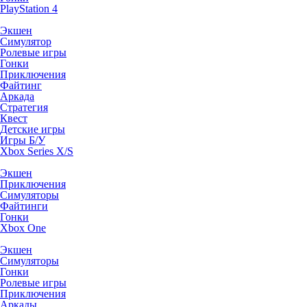
PlayStation 4
Экшен
Симулятор
Ролевые игры
Гонки
Приключения
Файтинг
Аркада
Стратегия
Квест
Детские игры
Игры Б/У
Xbox Series X/S
Экшен
Приключения
Симуляторы
Файтинги
Гонки
Xbox One
Экшен
Симуляторы
Гонки
Ролевые игры
Приключения
Аркады