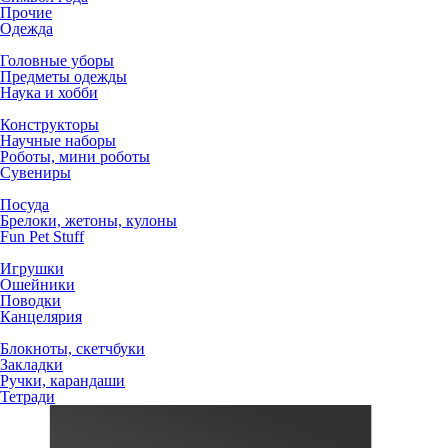
Прочие
Одежда
Головные уборы
Предметы одежды
Наука и хобби
Конструкторы
Научные наборы
Роботы, мини роботы
Сувениры
Посуда
Брелоки, жетоны, кулоны
Fun Pet Stuff
Игрушки
Ошейники
Поводки
Канцелярия
Блокноты, скетчбуки
Закладки
Ручки, карандаши
Тетради