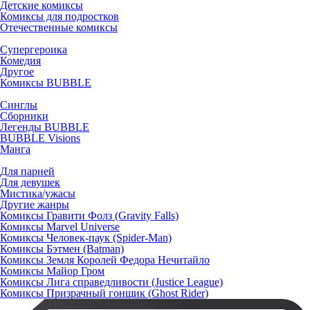
Детские комиксы
Комиксы для подростков
Отечественные комиксы
Супергероика
Комедия
Другое
Комиксы BUBBLE
Синглы
Сборники
Легенды BUBBLE
BUBBLE Visions
Манга
Для парней
Для девушек
Мистика/ужасы
Другие жанры
Комиксы Гравити Фолз (Gravity Falls)
Комиксы Marvel Universe
Комиксы Человек-паук (Spider-Man)
Комиксы Бэтмен (Batman)
Комиксы Земля Королей Федора Нечитайло
Комиксы Майор Гром
Комиксы Лига справедливости (Justice League)
Комиксы Призрачный гонщик (Ghost Rider)