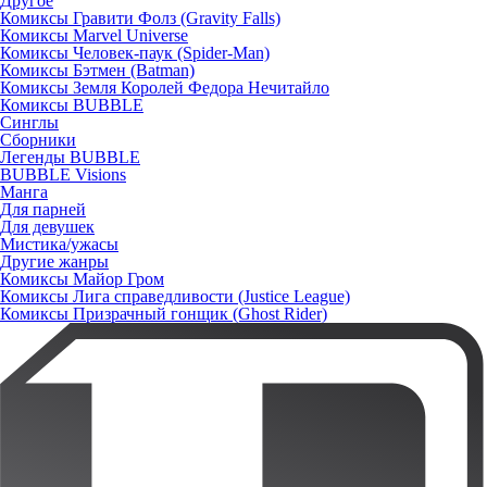
Другое
Комиксы Гравити Фолз (Gravity Falls)
Комиксы Marvel Universe
Комиксы Человек-паук (Spider-Man)
Комиксы Бэтмен (Batman)
Комиксы Земля Королей Федора Нечитайло
Комиксы BUBBLE
Синглы
Сборники
Легенды BUBBLE
BUBBLE Visions
Манга
Для парней
Для девушек
Мистика/ужасы
Другие жанры
Комиксы Майор Гром
Комиксы Лига справедливости (Justice League)
Комиксы Призрачный гонщик (Ghost Rider)