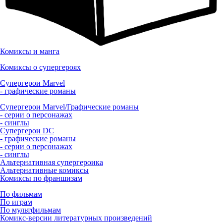
Комиксы и манга
Комиксы о супергероях
Супергерои Marvel
- графические романы
Супергерои Marvel/Графические романы
- серии о персонажах
- синглы
Супергерои DC
- графические романы
- серии о персонажах
- синглы
Альтернативная супергероика
Альтернативные комиксы
Комиксы по франшизам
По фильмам
По играм
По мультфильмам
Комикс-версии литературных произведений