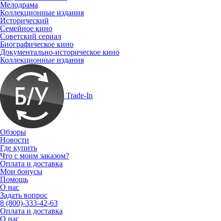
Мелодрама
Коллекционные издания
Исторический
Семейное кино
Советский сериал
Биографическое кино
Документально-историческое кино
Коллекционные издания
Trade-In
Обзоры
Новости
Где купить
Что с моим заказом?
Оплата и доставка
Мои бонусы
Помощь
О нас
Задать вопрос
8 (800)-333-42-63
Оплата и доставка
О нас