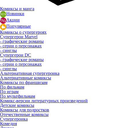
Комиксы и манга
Новинки
Акции
Популярные
Комиксы о супергероях
Супергерои Marvel
- графические романы
- серии о персонажах
- синглы
Супергерои DC
- графические романы
- серии о персонажах
- синглы
Альтернативная супергероика
Альтернативные комиксы
Комиксы по франшизам
По фильмам
По играм
По мультфильмам
Комикс-версии литературных произведений
Детские комиксы
Комиксы для подростков
Отечественные комиксы
Супергероика
Комедия