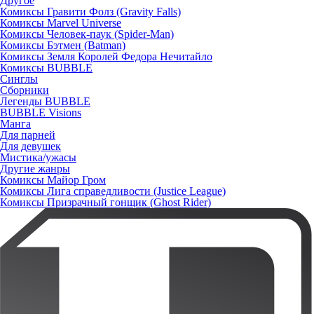
Другое
Комиксы Гравити Фолз (Gravity Falls)
Комиксы Marvel Universe
Комиксы Человек-паук (Spider-Man)
Комиксы Бэтмен (Batman)
Комиксы Земля Королей Федора Нечитайло
Комиксы BUBBLE
Синглы
Сборники
Легенды BUBBLE
BUBBLE Visions
Манга
Для парней
Для девушек
Мистика/ужасы
Другие жанры
Комиксы Майор Гром
Комиксы Лига справедливости (Justice League)
Комиксы Призрачный гонщик (Ghost Rider)