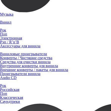
Музыка
Винил
Рок
Поп
Электронная
Рэп / R’n’B
Аксессуары для винила
Виниловые проигрыватели
Конверты / Чистящие средства
Средства для очистки винила
Внутренние конверты для винила
Внешние конверты / пакеты для винила
Проигрыватели винила
Audio CD
Рок
Российская
Поп
Классическая
Саундтреки