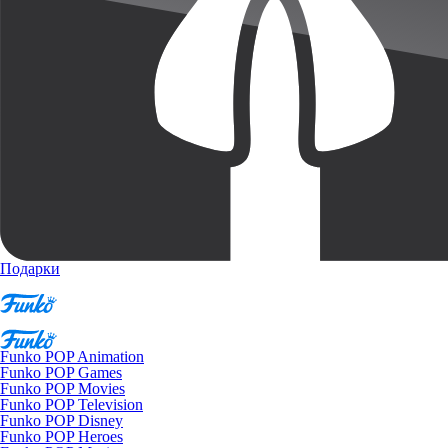
Подарки
Funko POP Animation
Funko POP Games
Funko POP Movies
Funko POP Television
Funko POP Disney
Funko POP Heroes