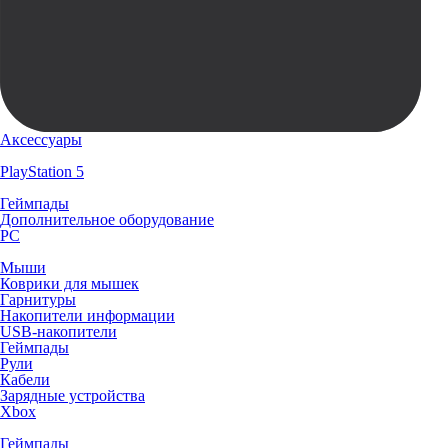
Аксессуары
PlayStation 5
Геймпады
Дополнительное оборудование
PC
Мыши
Коврики для мышек
Гарнитуры
Накопители информации
USB-накопители
Геймпады
Рули
Кабели
Зарядные устройства
Xbox
Геймпады