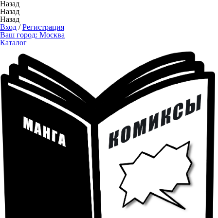
Назад
Назад
Назад
Вход
/
Регистрация
Ваш город:
Москва
Каталог