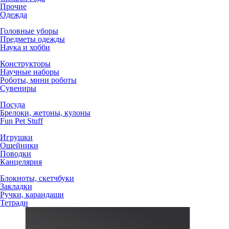
Прочие
Одежда
Головные уборы
Предметы одежды
Наука и хобби
Конструкторы
Научные наборы
Роботы, мини роботы
Сувениры
Посуда
Брелоки, жетоны, кулоны
Fun Pet Stuff
Игрушки
Ошейники
Поводки
Канцелярия
Блокноты, скетчбуки
Закладки
Ручки, карандаши
Тетради