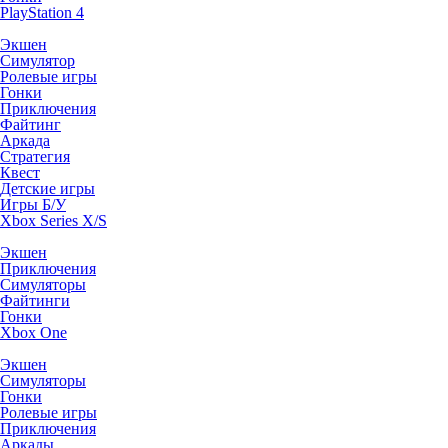
PlayStation 4
Экшен
Симулятор
Ролевые игры
Гонки
Приключения
Файтинг
Аркада
Стратегия
Квест
Детские игры
Игры Б/У
Xbox Series X/S
Экшен
Приключения
Симуляторы
Файтинги
Гонки
Xbox One
Экшен
Симуляторы
Гонки
Ролевые игры
Приключения
Аркады