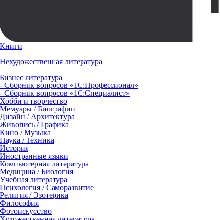
Книги
Нехудожественная литература
Бизнес литература
- Сборник вопросов «1С:Профессионал»
- Сборник вопросов «1С:Специалист»
Хобби и творчество
Мемуары / Биографии
Дизайн / Архитектура
Живопись / Графика
Кино / Музыка
Наука / Техника
История
Иностранные языки
Компьютерная литература
Медицина / Биология
Учебная литература
Психология / Саморазвитие
Религия / Эзотерика
Философия
Фотоискусство
Художественная литература