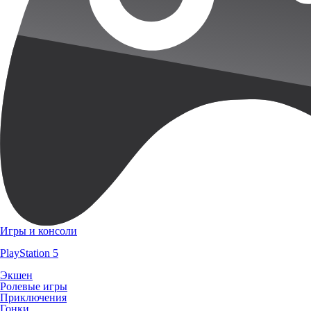
Игры и консоли
PlayStation 5
Экшен
Ролевые игры
Приключения
Гонки