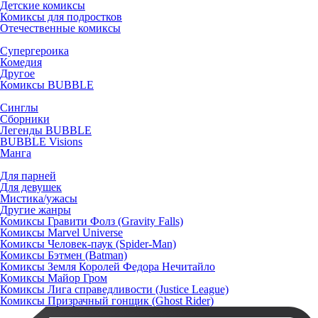
Детские комиксы
Комиксы для подростков
Отечественные комиксы
Супергероика
Комедия
Другое
Комиксы BUBBLE
Синглы
Сборники
Легенды BUBBLE
BUBBLE Visions
Манга
Для парней
Для девушек
Мистика/ужасы
Другие жанры
Комиксы Гравити Фолз (Gravity Falls)
Комиксы Marvel Universe
Комиксы Человек-паук (Spider-Man)
Комиксы Бэтмен (Batman)
Комиксы Земля Королей Федора Нечитайло
Комиксы Майор Гром
Комиксы Лига справедливости (Justice League)
Комиксы Призрачный гонщик (Ghost Rider)