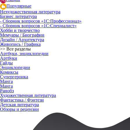
Популярные
Нехудожественная литература
Бизнес литература
- Сборник вопросов «1С:Профессионал»
- Сборник вопросов «1С:Специалист»
Хобби и творчество
Мемуары / Биографии
Дизайн / Архитектура
Живопись / Графика
>> Все разделы
Артбуки, энциклопедии
Артбуки
Гайды
Энциклопедии
Комиксы
Супергероика
Манга
Манга
Ранобэ
Художественная литература
Фантастика / Фэнтези
Детская литература
Обзоры и рецензии