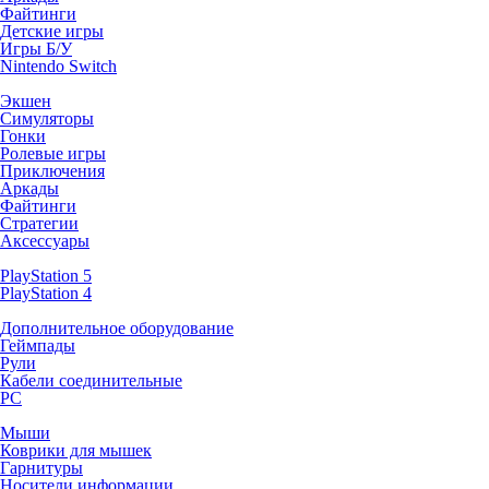
Файтинги
Детские игры
Игры Б/У
Nintendo Switch
Экшен
Симуляторы
Гонки
Ролевые игры
Приключения
Аркады
Файтинги
Стратегии
Аксессуары
PlayStation 5
PlayStation 4
Дополнительное оборудование
Геймпады
Рули
Кабели соединительные
PC
Мыши
Коврики для мышек
Гарнитуры
Носители информации