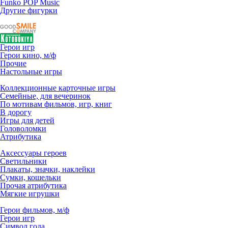
Funko POP Music
Другие фигурки
Герои игр
Герои кино, м/ф
Прочие
Настольные игры
Коллекционные карточные игры
Семейные, для вечеринок
По мотивам фильмов, игр, книг
В дорогу
Игры для детей
Головоломки
Атрибутика
Аксессуары героев
Светильники
Плакаты, значки, наклейки
Сумки, кошельки
Прочая атрибутика
Мягкие игрушки
Герои фильмов, м/ф
Герои игр
Символ года