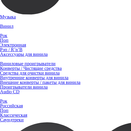
Музыка
Винил
Рок
Поп
Электронная
Рэп / R’n’B
Аксессуары для винила
Виниловые проигрыватели
Конверты / Чистящие средства
Средства для очистки винила
Внутренние конверты для винила
Внешние конверты / пакеты для винила
Проигрыватели винила
Audio CD
Рок
Российская
Поп
Классическая
Саундтреки