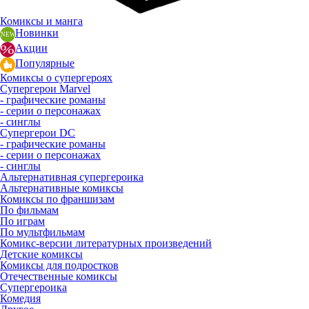
Комиксы и манга
Новинки
Акции
Популярные
Комиксы о супергероях
Супергерои Marvel
- графические романы
- серии о персонажах
- синглы
Супергерои DC
- графические романы
- серии о персонажах
- синглы
Альтернативная супергероика
Альтернативные комиксы
Комиксы по франшизам
По фильмам
По играм
По мультфильмам
Комикс-версии литературных произведений
Детские комиксы
Комиксы для подростков
Отечественные комиксы
Супергероика
Комедия