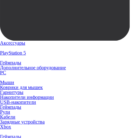
Аксессуары
PlayStation 5
Геймпады
Дополнительное оборудование
PC
Мыши
Коврики для мышек
Гарнитуры
Накопители информации
USB-накопители
Геймпады
Рули
Кабели
Зарядные устройства
Xbox
Геймпады