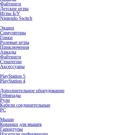
Файтинги
Детские игры
Игры Б/У
Nintendo Switch
Экшен
Симуляторы
Гонки
Ролевые игры
Приключения
Аркады
Файтинги
Стратегии
Аксессуары
PlayStation 5
PlayStation 4
Дополнительное оборудование
Геймпады
Рули
Кабели соединительные
PC
Мыши
Коврики для мышек
Гарнитуры
Носители информации