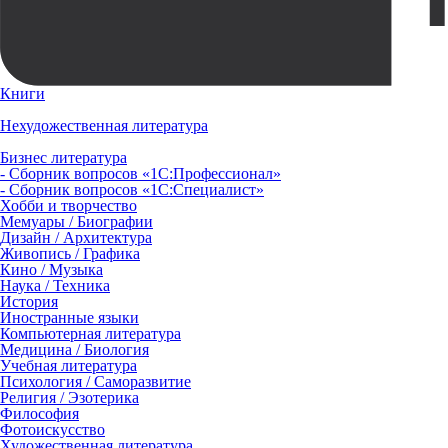
Книги
Нехудожественная литература
Бизнес литература
- Сборник вопросов «1С:Профессионал»
- Сборник вопросов «1С:Специалист»
Хобби и творчество
Мемуары / Биографии
Дизайн / Архитектура
Живопись / Графика
Кино / Музыка
Наука / Техника
История
Иностранные языки
Компьютерная литература
Медицина / Биология
Учебная литература
Психология / Саморазвитие
Религия / Эзотерика
Философия
Фотоискусство
Художественная литература