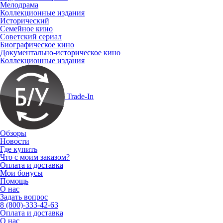
Мелодрама
Коллекционные издания
Исторический
Семейное кино
Советский сериал
Биографическое кино
Документально-историческое кино
Коллекционные издания
Trade-In
Обзоры
Новости
Где купить
Что с моим заказом?
Оплата и доставка
Мои бонусы
Помощь
О нас
Задать вопрос
8 (800)-333-42-63
Оплата и доставка
О нас