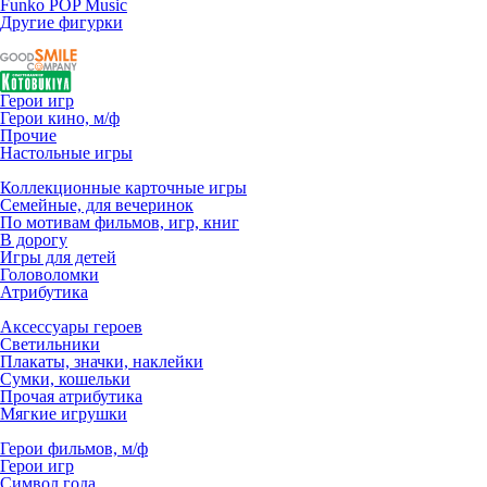
Funko POP Music
Другие фигурки
Герои игр
Герои кино, м/ф
Прочие
Настольные игры
Коллекционные карточные игры
Семейные, для вечеринок
По мотивам фильмов, игр, книг
В дорогу
Игры для детей
Головоломки
Атрибутика
Аксессуары героев
Светильники
Плакаты, значки, наклейки
Сумки, кошельки
Прочая атрибутика
Мягкие игрушки
Герои фильмов, м/ф
Герои игр
Символ года