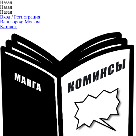
Назад
Назад
Назад
Вход
/
Регистрация
Ваш город:
Москва
Каталог