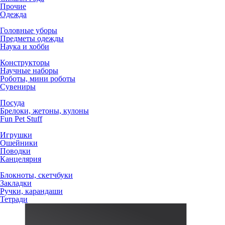
Прочие
Одежда
Головные уборы
Предметы одежды
Наука и хобби
Конструкторы
Научные наборы
Роботы, мини роботы
Сувениры
Посуда
Брелоки, жетоны, кулоны
Fun Pet Stuff
Игрушки
Ошейники
Поводки
Канцелярия
Блокноты, скетчбуки
Закладки
Ручки, карандаши
Тетради