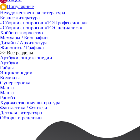
Популярные
Нехудожественная литература
Бизнес литература
- Сборник вопросов «1С:Профессионал»
- Сборник вопросов «1С:Специалист»
Хобби и творчество
Мемуары / Биографии
Дизайн / Архитектура
Живопись / Графика
>> Все разделы
Артбуки, энциклопедии
Артбуки
Гайды
Энциклопедии
Комиксы
Супергероика
Манга
Манга
Ранобэ
Художественная литература
Фантастика / Фэнтези
Детская литература
Обзоры и рецензии