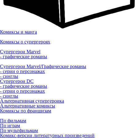
Комиксы и манга
Комиксы о супергероях
Супергерои Marvel
- графические романы
Супергерои Marvel/Графические романы
- серии о персонажах
- синглы
Супергерои DC
- графические романы
- серии о персонажах
- синглы
Альтернативная супергероика
Альтернативные комиксы
Комиксы по франшизам
По фильмам
По играм
По мультфильмам
Комикс-версии литературных произведений