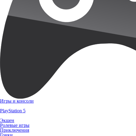
Игры и консоли
PlayStation 5
Экшен
Ролевые игры
Приключения
Гонки