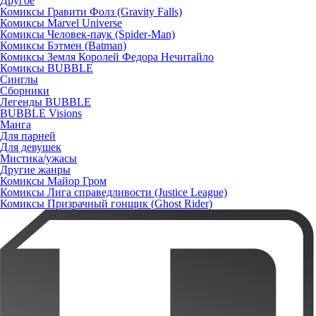
Другое
Комиксы Гравити Фолз (Gravity Falls)
Комиксы Marvel Universe
Комиксы Человек-паук (Spider-Man)
Комиксы Бэтмен (Batman)
Комиксы Земля Королей Федора Нечитайло
Комиксы BUBBLE
Синглы
Сборники
Легенды BUBBLE
BUBBLE Visions
Манга
Для парней
Для девушек
Мистика/ужасы
Другие жанры
Комиксы Майор Гром
Комиксы Лига справедливости (Justice League)
Комиксы Призрачный гонщик (Ghost Rider)