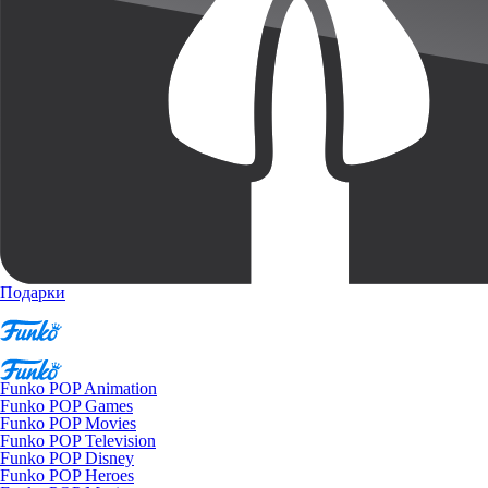
Подарки
Funko POP Animation
Funko POP Games
Funko POP Movies
Funko POP Television
Funko POP Disney
Funko POP Heroes