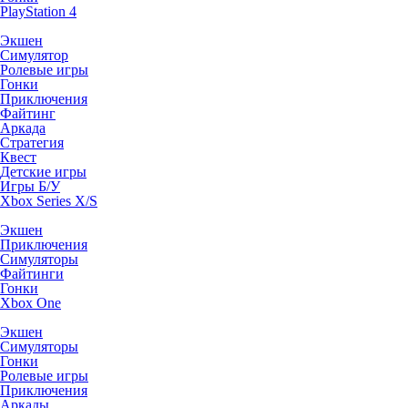
PlayStation 4
Экшен
Симулятор
Ролевые игры
Гонки
Приключения
Файтинг
Аркада
Стратегия
Квест
Детские игры
Игры Б/У
Xbox Series X/S
Экшен
Приключения
Симуляторы
Файтинги
Гонки
Xbox One
Экшен
Симуляторы
Гонки
Ролевые игры
Приключения
Аркады