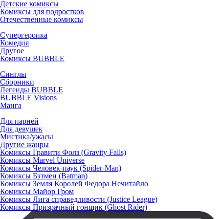
Детские комиксы
Комиксы для подростков
Отечественные комиксы
Супергероика
Комедия
Другое
Комиксы BUBBLE
Синглы
Сборники
Легенды BUBBLE
BUBBLE Visions
Манга
Для парней
Для девушек
Мистика/ужасы
Другие жанры
Комиксы Гравити Фолз (Gravity Falls)
Комиксы Marvel Universe
Комиксы Человек-паук (Spider-Man)
Комиксы Бэтмен (Batman)
Комиксы Земля Королей Федора Нечитайло
Комиксы Майор Гром
Комиксы Лига справедливости (Justice League)
Комиксы Призрачный гонщик (Ghost Rider)