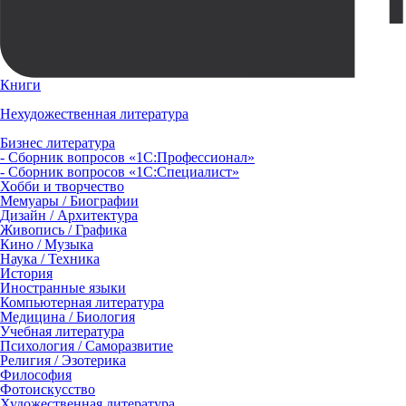
Книги
Нехудожественная литература
Бизнес литература
- Сборник вопросов «1С:Профессионал»
- Сборник вопросов «1С:Специалист»
Хобби и творчество
Мемуары / Биографии
Дизайн / Архитектура
Живопись / Графика
Кино / Музыка
Наука / Техника
История
Иностранные языки
Компьютерная литература
Медицина / Биология
Учебная литература
Психология / Саморазвитие
Религия / Эзотерика
Философия
Фотоискусство
Художественная литература