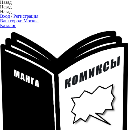
Назад
Назад
Назад
Вход
/
Регистрация
Ваш город:
Москва
Каталог