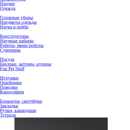
Прочие
Одежда
Головные уборы
Предметы одежды
Наука и хобби
Конструкторы
Научные наборы
Роботы, мини роботы
Сувениры
Посуда
Брелоки, жетоны, кулоны
Fun Pet Stuff
Игрушки
Ошейники
Поводки
Канцелярия
Блокноты, скетчбуки
Закладки
Ручки, карандаши
Тетради