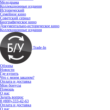
Мелодрама
Коллекционные издания
Исторический
Семейное кино
Советский сериал
Биографическое кино
Документально-историческое кино
Коллекционные издания
Trade-In
Обзоры
Новости
Где купить
Что с моим заказом?
Оплата и доставка
Мои бонусы
Помощь
О нас
Задать вопрос
8 (800)-333-42-63
Оплата и доставка
О нас