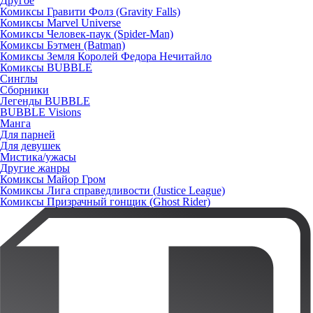
Другое
Комиксы Гравити Фолз (Gravity Falls)
Комиксы Marvel Universe
Комиксы Человек-паук (Spider-Man)
Комиксы Бэтмен (Batman)
Комиксы Земля Королей Федора Нечитайло
Комиксы BUBBLE
Синглы
Сборники
Легенды BUBBLE
BUBBLE Visions
Манга
Для парней
Для девушек
Мистика/ужасы
Другие жанры
Комиксы Майор Гром
Комиксы Лига справедливости (Justice League)
Комиксы Призрачный гонщик (Ghost Rider)