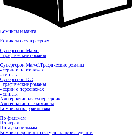
Комиксы и манга
Комиксы о супергероях
Супергерои Marvel
- графические романы
Супергерои Marvel/Графические романы
- серии о персонажах
- синглы
Супергерои DC
- графические романы
- серии о персонажах
- синглы
Альтернативная супергероика
Альтернативные комиксы
Комиксы по франшизам
По фильмам
По играм
По мультфильмам
Комикс-версии литературных произведений