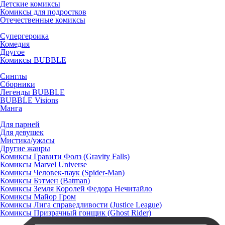
Детские комиксы
Комиксы для подростков
Отечественные комиксы
Супергероика
Комедия
Другое
Комиксы BUBBLE
Синглы
Сборники
Легенды BUBBLE
BUBBLE Visions
Манга
Для парней
Для девушек
Мистика/ужасы
Другие жанры
Комиксы Гравити Фолз (Gravity Falls)
Комиксы Marvel Universe
Комиксы Человек-паук (Spider-Man)
Комиксы Бэтмен (Batman)
Комиксы Земля Королей Федора Нечитайло
Комиксы Майор Гром
Комиксы Лига справедливости (Justice League)
Комиксы Призрачный гонщик (Ghost Rider)