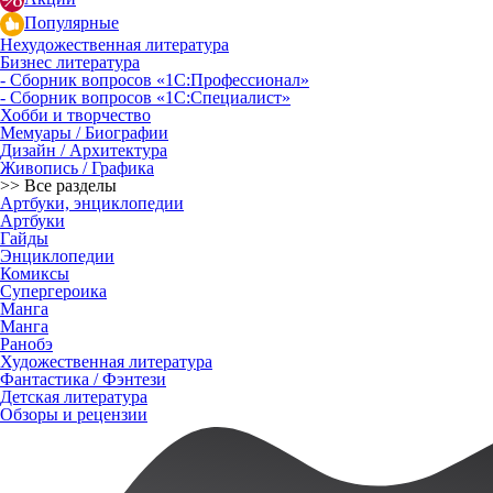
Популярные
Нехудожественная литература
Бизнес литература
- Сборник вопросов «1С:Профессионал»
- Сборник вопросов «1С:Специалист»
Хобби и творчество
Мемуары / Биографии
Дизайн / Архитектура
Живопись / Графика
>> Все разделы
Артбуки, энциклопедии
Артбуки
Гайды
Энциклопедии
Комиксы
Супергероика
Манга
Манга
Ранобэ
Художественная литература
Фантастика / Фэнтези
Детская литература
Обзоры и рецензии