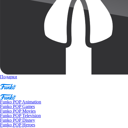
Подарки
Funko POP Animation
Funko POP Games
Funko POP Movies
Funko POP Television
Funko POP Disney
Funko POP Heroes