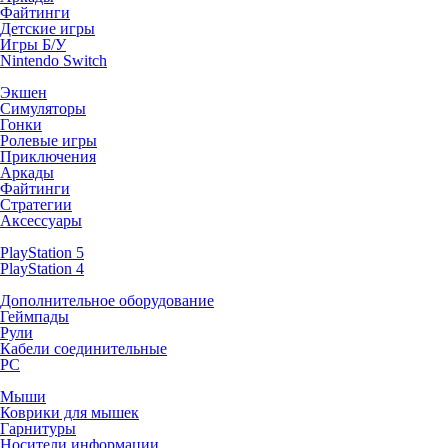
Файтинги
Детские игры
Игры Б/У
Nintendo Switch
Экшен
Симуляторы
Гонки
Ролевые игры
Приключения
Аркады
Файтинги
Стратегии
Аксессуары
PlayStation 5
PlayStation 4
Дополнительное оборудование
Геймпады
Рули
Кабели соединительные
PC
Мыши
Коврики для мышек
Гарнитуры
Носители информации