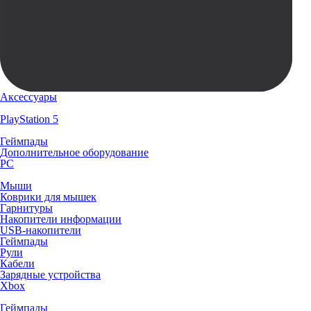
Аксессуары
PlayStation 5
Геймпады
Дополнительное оборудование
PC
Мыши
Коврики для мышек
Гарнитуры
Накопители информации
USB-накопители
Геймпады
Рули
Кабели
Зарядные устройства
Xbox
Геймпады