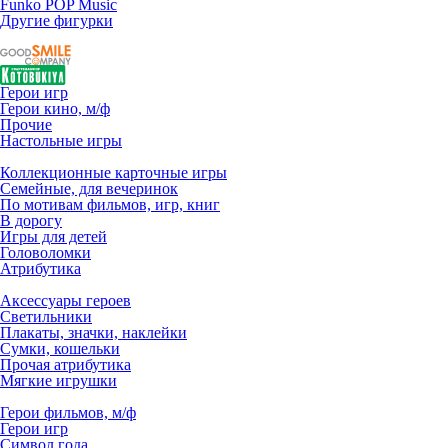
Funko POP Music
Другие фигурки
Герои игр
Герои кино, м/ф
Прочие
Настольные игры
Коллекционные карточные игры
Семейные, для вечеринок
По мотивам фильмов, игр, книг
В дорогу
Игры для детей
Головоломки
Атрибутика
Аксессуары героев
Светильники
Плакаты, значки, наклейки
Сумки, кошельки
Прочая атрибутика
Мягкие игрушки
Герои фильмов, м/ф
Герои игр
Символ года