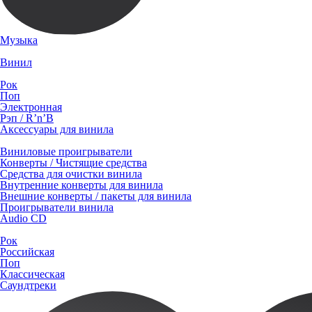
Музыка
Винил
Рок
Поп
Электронная
Рэп / R’n’B
Аксессуары для винила
Виниловые проигрыватели
Конверты / Чистящие средства
Средства для очистки винила
Внутренние конверты для винила
Внешние конверты / пакеты для винила
Проигрыватели винила
Audio CD
Рок
Российская
Поп
Классическая
Саундтреки