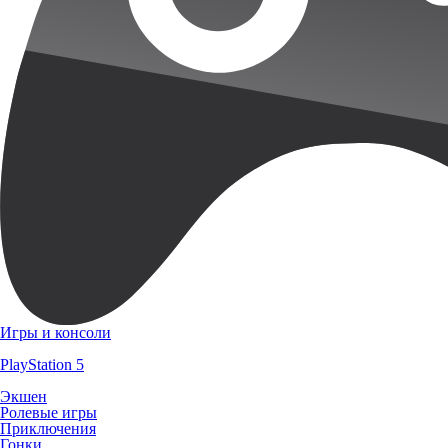
Игры и консоли
PlayStation 5
Экшен
Ролевые игры
Приключения
Гонки