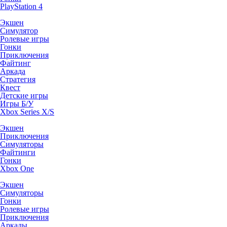
PlayStation 4
Экшен
Симулятор
Ролевые игры
Гонки
Приключения
Файтинг
Аркада
Стратегия
Квест
Детские игры
Игры Б/У
Xbox Series X/S
Экшен
Приключения
Симуляторы
Файтинги
Гонки
Xbox One
Экшен
Симуляторы
Гонки
Ролевые игры
Приключения
Аркады