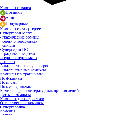
Комиксы и манга
Новинки
Акции
Популярные
Комиксы о супергероях
Супергерои Marvel
- графические романы
- серии о персонажах
- синглы
Супергерои DC
- графические романы
- серии о персонажах
- синглы
Альтернативная супергероика
Альтернативные комиксы
Комиксы по франшизам
По фильмам
По играм
По мультфильмам
Комикс-версии литературных произведений
Детские комиксы
Комиксы для подростков
Отечественные комиксы
Супергероика
Комедия