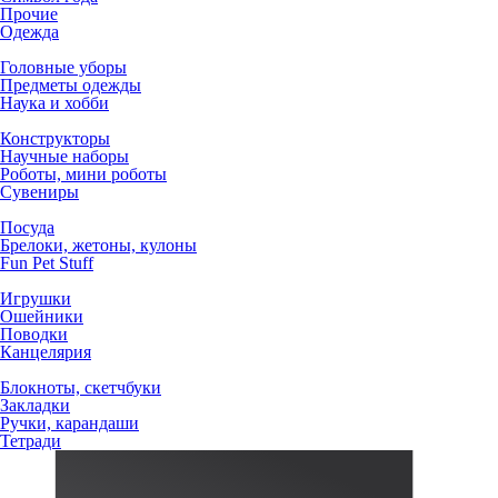
Прочие
Одежда
Головные уборы
Предметы одежды
Наука и хобби
Конструкторы
Научные наборы
Роботы, мини роботы
Сувениры
Посуда
Брелоки, жетоны, кулоны
Fun Pet Stuff
Игрушки
Ошейники
Поводки
Канцелярия
Блокноты, скетчбуки
Закладки
Ручки, карандаши
Тетради