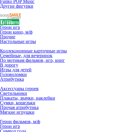
Funko POP Music
Другие фигурки
Герои игр
Герои кино, м/ф
Прочие
Настольные игры
Коллекционные карточные игры
Семейные, для вечеринок
По мотивам фильмов, игр, книг
В дорогу
Игры для детей
Головоломки
Атрибутика
Аксессуары героев
Светильники
Плакаты, значки, наклейки
Сумки, кошельки
Прочая атрибутика
Мягкие игрушки
Герои фильмов, м/ф
Герои игр
Символ года