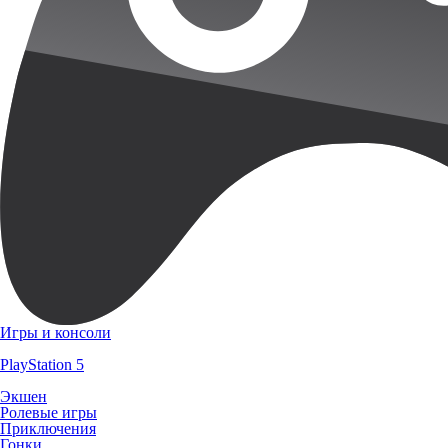
Игры и консоли
PlayStation 5
Экшен
Ролевые игры
Приключения
Гонки