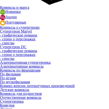
Комиксы и манга
Новинки
Акции
Популярные
Комиксы о супергероях
Супергерои Marvel
- графические романы
- серии о персонажах
- синглы
Супергерои DC
- графические романы
- серии о персонажах
- синглы
Альтернативная супергероика
Альтернативные комиксы
Комиксы по франшизам
По фильмам
По играм
По мультфильмам
Комикс-версии литературных произведений
Детские комиксы
Комиксы для подростков
Отечественные комиксы
Супергероика
Комедия