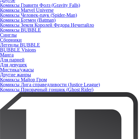
Другое
Комиксы Гравити Фолз (Gravity Falls)
Комиксы Marvel Universe
Комиксы Человек-паук (Spider-Man)
Комиксы Бэтмен (Batman)
Комиксы Земля Королей Федора Нечитайло
Комиксы BUBBLE
Синглы
Сборники
Легенды BUBBLE
BUBBLE Visions
Манга
Для парней
Для девушек
Мистика/ужасы
Другие жанры
Комиксы Майор Гром
Комиксы Лига справедливости (Justice League)
Комиксы Призрачный гонщик (Ghost Rider)