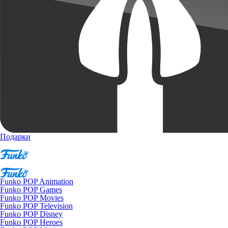
Подарки
Funko POP Animation
Funko POP Games
Funko POP Movies
Funko POP Television
Funko POP Disney
Funko POP Heroes