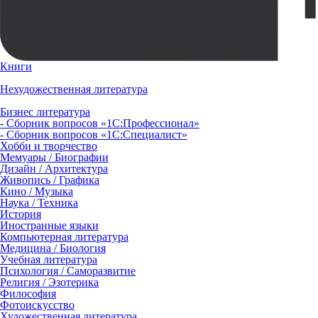
Книги
Нехудожественная литература
Бизнес литература
- Сборник вопросов «1С:Профессионал»
- Сборник вопросов «1С:Специалист»
Хобби и творчество
Мемуары / Биографии
Дизайн / Архитектура
Живопись / Графика
Кино / Музыка
Наука / Техника
История
Иностранные языки
Компьютерная литература
Медицина / Биология
Учебная литература
Психология / Саморазвитие
Религия / Эзотерика
Философия
Фотоискусство
Художественная литература