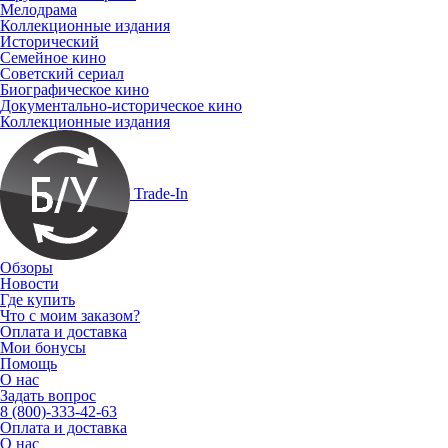
Мелодрама
Коллекционные издания
Исторический
Семейное кино
Советский сериал
Биографическое кино
Документально-историческое кино
Коллекционные издания
Trade-In
Обзоры
Новости
Где купить
Что с моим заказом?
Оплата и доставка
Мои бонусы
Помощь
О нас
Задать вопрос
8 (800)-333-42-63
Оплата и доставка
О нас