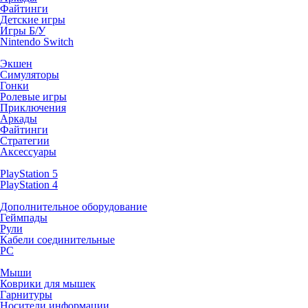
Файтинги
Детские игры
Игры Б/У
Nintendo Switch
Экшен
Симуляторы
Гонки
Ролевые игры
Приключения
Аркады
Файтинги
Стратегии
Аксессуары
PlayStation 5
PlayStation 4
Дополнительное оборудование
Геймпады
Рули
Кабели соединительные
PC
Мыши
Коврики для мышек
Гарнитуры
Носители информации