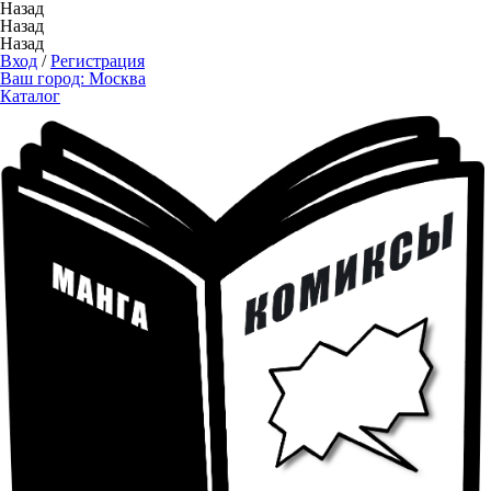
Назад
Назад
Назад
Вход
/
Регистрация
Ваш город:
Москва
Каталог