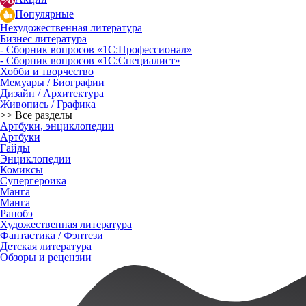
Популярные
Нехудожественная литература
Бизнес литература
- Сборник вопросов «1С:Профессионал»
- Сборник вопросов «1С:Специалист»
Хобби и творчество
Мемуары / Биографии
Дизайн / Архитектура
Живопись / Графика
>> Все разделы
Артбуки, энциклопедии
Артбуки
Гайды
Энциклопедии
Комиксы
Супергероика
Манга
Манга
Ранобэ
Художественная литература
Фантастика / Фэнтези
Детская литература
Обзоры и рецензии