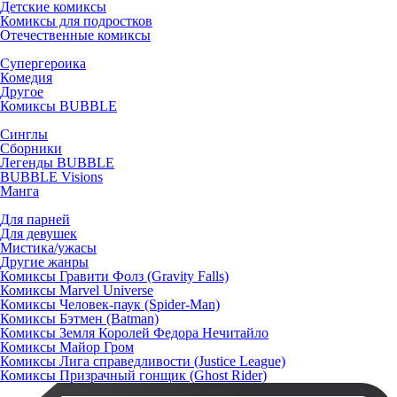
Детские комиксы
Комиксы для подростков
Отечественные комиксы
Супергероика
Комедия
Другое
Комиксы BUBBLE
Синглы
Сборники
Легенды BUBBLE
BUBBLE Visions
Манга
Для парней
Для девушек
Мистика/ужасы
Другие жанры
Комиксы Гравити Фолз (Gravity Falls)
Комиксы Marvel Universe
Комиксы Человек-паук (Spider-Man)
Комиксы Бэтмен (Batman)
Комиксы Земля Королей Федора Нечитайло
Комиксы Майор Гром
Комиксы Лига справедливости (Justice League)
Комиксы Призрачный гонщик (Ghost Rider)