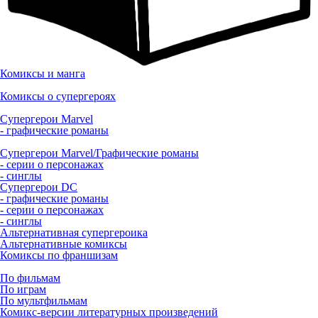
Комиксы и манга
Комиксы о супергероях
Супергерои Marvel
- графические романы
Супергерои Marvel/Графические романы
- серии о персонажах
- синглы
Супергерои DC
- графические романы
- серии о персонажах
- синглы
Альтернативная супергероика
Альтернативные комиксы
Комиксы по франшизам
По фильмам
По играм
По мультфильмам
Комикс-версии литературных произведений