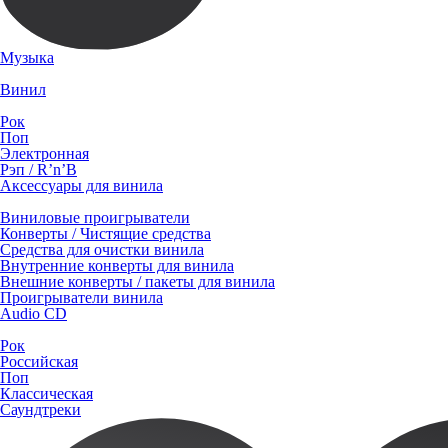
Музыка
Винил
Рок
Поп
Электронная
Рэп / R’n’B
Аксессуары для винила
Виниловые проигрыватели
Конверты / Чистящие средства
Средства для очистки винила
Внутренние конверты для винила
Внешние конверты / пакеты для винила
Проигрыватели винила
Audio CD
Рок
Российская
Поп
Классическая
Саундтреки