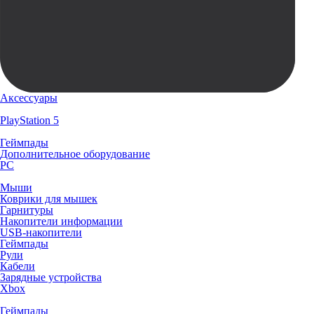
Аксессуары
PlayStation 5
Геймпады
Дополнительное оборудование
PC
Мыши
Коврики для мышек
Гарнитуры
Накопители информации
USB-накопители
Геймпады
Рули
Кабели
Зарядные устройства
Xbox
Геймпады