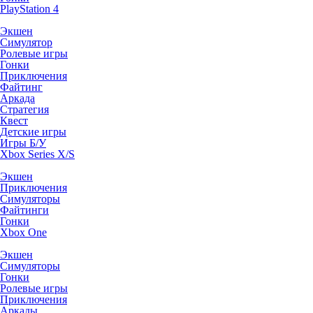
PlayStation 4
Экшен
Симулятор
Ролевые игры
Гонки
Приключения
Файтинг
Аркада
Стратегия
Квест
Детские игры
Игры Б/У
Xbox Series X/S
Экшен
Приключения
Симуляторы
Файтинги
Гонки
Xbox One
Экшен
Симуляторы
Гонки
Ролевые игры
Приключения
Аркады