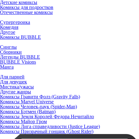
Детские комиксы
Комиксы для подростков
Отечественные комиксы
Супергероика
Комедия
Другое
Комиксы BUBBLE
Синглы
Сборники
Легенды BUBBLE
BUBBLE Visions
Манга
Для парней
Для девушек
Мистика/ужасы
Другие жанры
Комиксы Гравити Фолз (Gravity Falls)
Комиксы Marvel Universe
Комиксы Человек-паук (Spider-Man)
Комиксы Бэтмен (Batman)
Комиксы Земля Королей Федора Нечитайло
Комиксы Майор Гром
Комиксы Лига справедливости (Justice League)
Комиксы Призрачный гонщик (Ghost Rider)