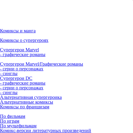
Комиксы и манга
Комиксы о супергероях
Супергерои Marvel
- графические романы
Супергерои Marvel/Графические романы
- серии о персонажах
- синглы
Супергерои DC
- графические романы
- серии о персонажах
- синглы
Альтернативная супергероика
Альтернативные комиксы
Комиксы по франшизам
По фильмам
По играм
По мультфильмам
Комикс-версии литературных произведений