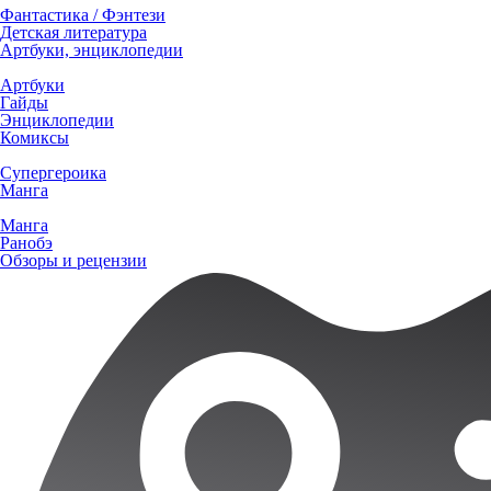
Фантастика / Фэнтези
Детская литература
Артбуки, энциклопедии
Артбуки
Гайды
Энциклопедии
Комиксы
Супергероика
Манга
Манга
Ранобэ
Обзоры и рецензии