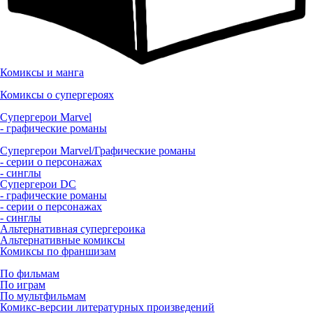
Комиксы и манга
Комиксы о супергероях
Супергерои Marvel
- графические романы
Супергерои Marvel/Графические романы
- серии о персонажах
- синглы
Супергерои DC
- графические романы
- серии о персонажах
- синглы
Альтернативная супергероика
Альтернативные комиксы
Комиксы по франшизам
По фильмам
По играм
По мультфильмам
Комикс-версии литературных произведений