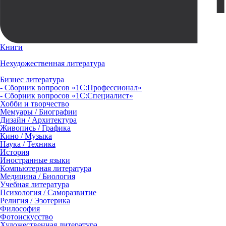
Книги
Нехудожественная литература
Бизнес литература
- Сборник вопросов «1С:Профессионал»
- Сборник вопросов «1С:Специалист»
Хобби и творчество
Мемуары / Биографии
Дизайн / Архитектура
Живопись / Графика
Кино / Музыка
Наука / Техника
История
Иностранные языки
Компьютерная литература
Медицина / Биология
Учебная литература
Психология / Саморазвитие
Религия / Эзотерика
Философия
Фотоискусство
Художественная литература