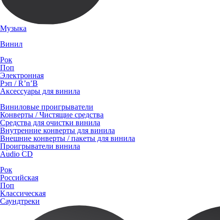
Музыка
Винил
Рок
Поп
Электронная
Рэп / R’n’B
Аксессуары для винила
Виниловые проигрыватели
Конверты / Чистящие средства
Средства для очистки винила
Внутренние конверты для винила
Внешние конверты / пакеты для винила
Проигрыватели винила
Audio CD
Рок
Российская
Поп
Классическая
Саундтреки