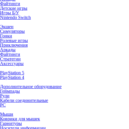
Файтинги
Детские игры
Игры Б/У
Nintendo Switch
Экшен
Симуляторы
Гонки
Ролевые игры
Приключения
Аркады
Файтинги
Стратегии
Аксессуары
PlayStation 5
PlayStation 4
Дополнительное оборудование
Геймпады
Рули
Кабели соединительные
PC
Мыши
Коврики для мышек
Гарнитуры
Носители информации