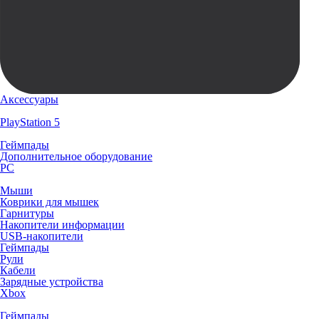
Аксессуары
PlayStation 5
Геймпады
Дополнительное оборудование
PC
Мыши
Коврики для мышек
Гарнитуры
Накопители информации
USB-накопители
Геймпады
Рули
Кабели
Зарядные устройства
Xbox
Геймпады