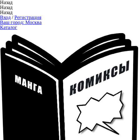
Назад
Назад
Назад
Вход
/
Регистрация
Ваш город:
Москва
Каталог