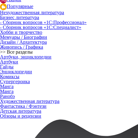
Популярные
Нехудожественная литература
Бизнес литература
- Сборник вопросов «1С:Профессионал»
- Сборник вопросов «1С:Специалист»
Хобби и творчество
Мемуары / Биографии
Дизайн / Архитектура
Живопись / Графика
>> Все разделы
Артбуки, энциклопедии
Артбуки
Гайды
Энциклопедии
Комиксы
Супергероика
Манга
Манга
Ранобэ
Художественная литература
Фантастика / Фэнтези
Детская литература
Обзоры и рецензии