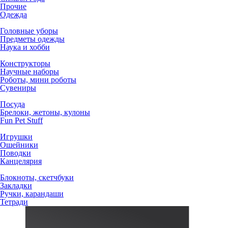
Прочие
Одежда
Головные уборы
Предметы одежды
Наука и хобби
Конструкторы
Научные наборы
Роботы, мини роботы
Сувениры
Посуда
Брелоки, жетоны, кулоны
Fun Pet Stuff
Игрушки
Ошейники
Поводки
Канцелярия
Блокноты, скетчбуки
Закладки
Ручки, карандаши
Тетради