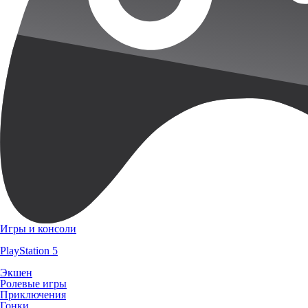
Игры и консоли
PlayStation 5
Экшен
Ролевые игры
Приключения
Гонки