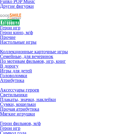
Funko POP Music
Другие фигурки
Герои игр
Герои кино, м/ф
Прочие
Настольные игры
Коллекционные карточные игры
Семейные, для вечеринок
По мотивам фильмов, игр, книг
В дорогу
Игры для детей
Головоломки
Атрибутика
Аксессуары героев
Светильники
Плакаты, значки, наклейки
Сумки, кошельки
Прочая атрибутика
Мягкие игрушки
Герои фильмов, м/ф
Герои игр
Символ года