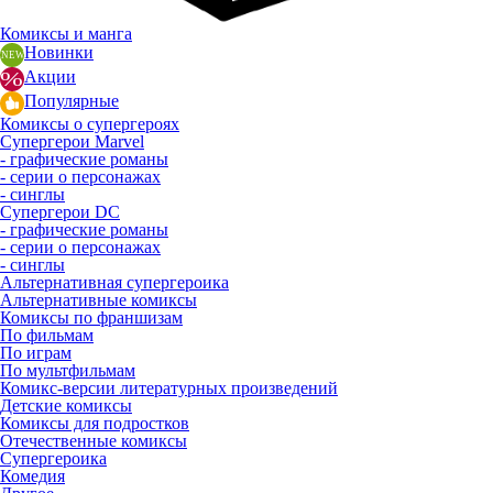
Комиксы и манга
Новинки
Акции
Популярные
Комиксы о супергероях
Супергерои Marvel
- графические романы
- серии о персонажах
- синглы
Супергерои DC
- графические романы
- серии о персонажах
- синглы
Альтернативная супергероика
Альтернативные комиксы
Комиксы по франшизам
По фильмам
По играм
По мультфильмам
Комикс-версии литературных произведений
Детские комиксы
Комиксы для подростков
Отечественные комиксы
Супергероика
Комедия