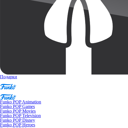
Подарки
Funko POP Animation
Funko POP Games
Funko POP Movies
Funko POP Television
Funko POP Disney
Funko POP Heroes