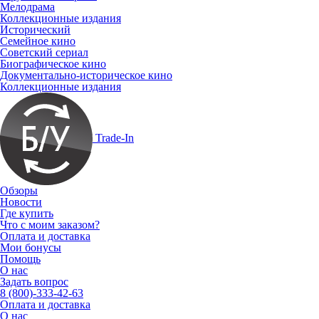
Мелодрама
Коллекционные издания
Исторический
Семейное кино
Советский сериал
Биографическое кино
Документально-историческое кино
Коллекционные издания
Trade-In
Обзоры
Новости
Где купить
Что с моим заказом?
Оплата и доставка
Мои бонусы
Помощь
О нас
Задать вопрос
8 (800)-333-42-63
Оплата и доставка
О нас