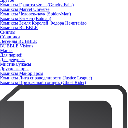
Другое
Комиксы Гравити Фолз (Gravity Falls)
Комиксы Marvel Universe
Комиксы Человек-паук (Spider-Man)
Комиксы Бэтмен (Batman)
Комиксы Земля Королей Федора Нечитайло
Комиксы BUBBLE
Синглы
Сборники
Легенды BUBBLE
BUBBLE Visions
Манга
Для парней
Для девушек
Мистика/ужасы
Другие жанры
Комиксы Майор Гром
Комиксы Лига справедливости (Justice League)
Комиксы Призрачный гонщик (Ghost Rider)