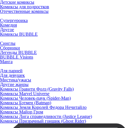
Детские комиксы
Комиксы для подростков
Отечественные комиксы
Супергероика
Комедия
Другое
Комиксы BUBBLE
Синглы
Сборники
Легенды BUBBLE
BUBBLE Visions
Манга
Для парней
Для девушек
Мистика/ужасы
Другие жанры
Комиксы Гравити Фолз (Gravity Falls)
Комиксы Marvel Universe
Комиксы Человек-паук (Spider-Man)
Комиксы Бэтмен (Batman)
Комиксы Земля Королей Федора Нечитайло
Комиксы Майор Гром
Комиксы Лига справедливости (Justice League)
Комиксы Призрачный гонщик (Ghost Rider)