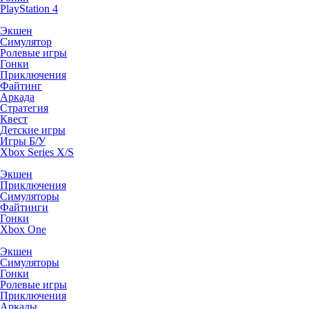
PlayStation 4
Экшен
Симулятор
Ролевые игры
Гонки
Приключения
Файтинг
Аркада
Стратегия
Квест
Детские игры
Игры Б/У
Xbox Series X/S
Экшен
Приключения
Симуляторы
Файтинги
Гонки
Xbox One
Экшен
Симуляторы
Гонки
Ролевые игры
Приключения
Аркады