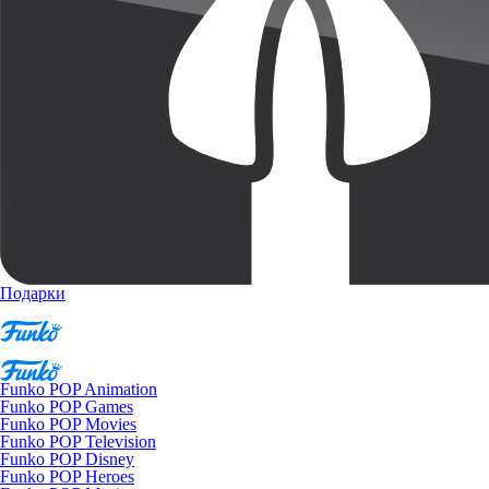
Подарки
Funko POP Animation
Funko POP Games
Funko POP Movies
Funko POP Television
Funko POP Disney
Funko POP Heroes