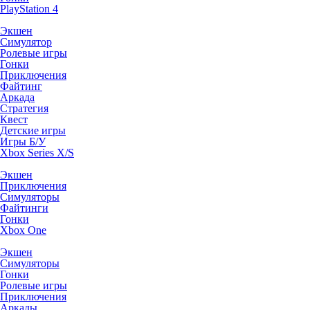
PlayStation 4
Экшен
Симулятор
Ролевые игры
Гонки
Приключения
Файтинг
Аркада
Стратегия
Квест
Детские игры
Игры Б/У
Xbox Series X/S
Экшен
Приключения
Симуляторы
Файтинги
Гонки
Xbox One
Экшен
Симуляторы
Гонки
Ролевые игры
Приключения
Аркады