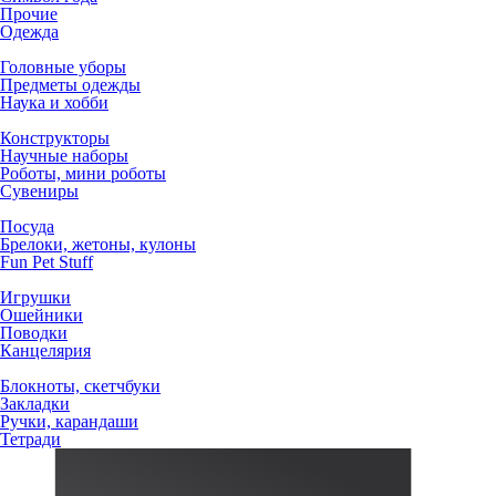
Прочие
Одежда
Головные уборы
Предметы одежды
Наука и хобби
Конструкторы
Научные наборы
Роботы, мини роботы
Сувениры
Посуда
Брелоки, жетоны, кулоны
Fun Pet Stuff
Игрушки
Ошейники
Поводки
Канцелярия
Блокноты, скетчбуки
Закладки
Ручки, карандаши
Тетради