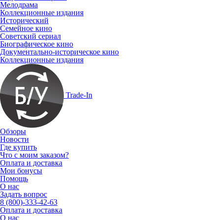
Мелодрама
Коллекционные издания
Исторический
Семейное кино
Советский сериал
Биографическое кино
Документально-историческое кино
Коллекционные издания
Trade-In
Обзоры
Новости
Где купить
Что с моим заказом?
Оплата и доставка
Мои бонусы
Помощь
О нас
Задать вопрос
8 (800)-333-42-63
Оплата и доставка
О нас