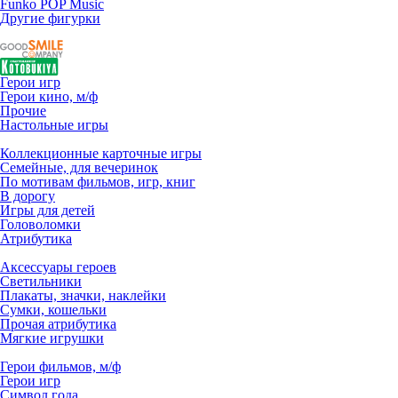
Funko POP Music
Другие фигурки
Герои игр
Герои кино, м/ф
Прочие
Настольные игры
Коллекционные карточные игры
Семейные, для вечеринок
По мотивам фильмов, игр, книг
В дорогу
Игры для детей
Головоломки
Атрибутика
Аксессуары героев
Светильники
Плакаты, значки, наклейки
Сумки, кошельки
Прочая атрибутика
Мягкие игрушки
Герои фильмов, м/ф
Герои игр
Символ года