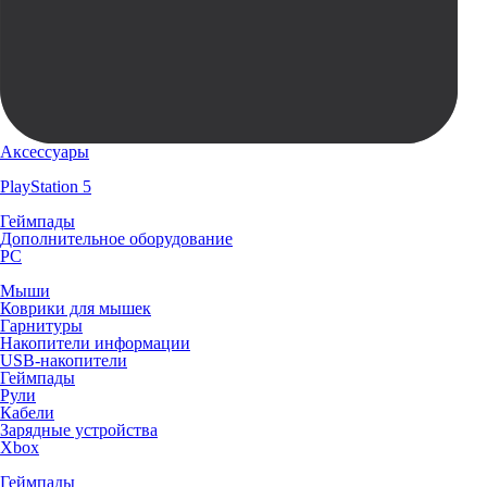
Аксессуары
PlayStation 5
Геймпады
Дополнительное оборудование
PC
Мыши
Коврики для мышек
Гарнитуры
Накопители информации
USB-накопители
Геймпады
Рули
Кабели
Зарядные устройства
Xbox
Геймпады