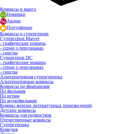
Комиксы и манга
Новинки
Акции
Популярные
Комиксы о супергероях
Супергерои Marvel
- графические романы
- серии о персонажах
- синглы
Супергерои DC
- графические романы
- серии о персонажах
- синглы
Альтернативная супергероика
Альтернативные комиксы
Комиксы по франшизам
По фильмам
По играм
По мультфильмам
Комикс-версии литературных произведений
Детские комиксы
Комиксы для подростков
Отечественные комиксы
Супергероика
Комедия