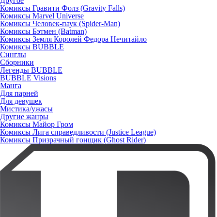
Другое
Комиксы Гравити Фолз (Gravity Falls)
Комиксы Marvel Universe
Комиксы Человек-паук (Spider-Man)
Комиксы Бэтмен (Batman)
Комиксы Земля Королей Федора Нечитайло
Комиксы BUBBLE
Синглы
Сборники
Легенды BUBBLE
BUBBLE Visions
Манга
Для парней
Для девушек
Мистика/ужасы
Другие жанры
Комиксы Майор Гром
Комиксы Лига справедливости (Justice League)
Комиксы Призрачный гонщик (Ghost Rider)