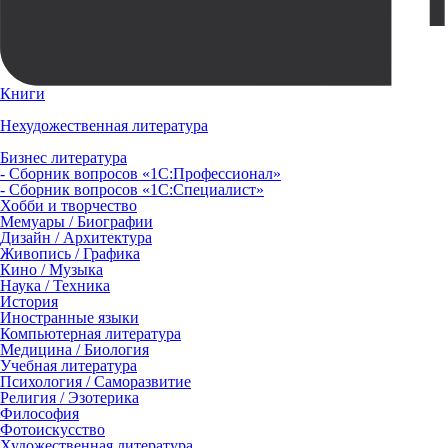
Книги
Нехудожественная литература
Бизнес литература
- Сборник вопросов «1С:Профессионал»
- Сборник вопросов «1С:Специалист»
Хобби и творчество
Мемуары / Биографии
Дизайн / Архитектура
Живопись / Графика
Кино / Музыка
Наука / Техника
История
Иностранные языки
Компьютерная литература
Медицина / Биология
Учебная литература
Психология / Саморазвитие
Религия / Эзотерика
Философия
Фотоискусство
Художественная литература