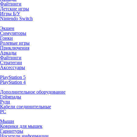
Файтинги
Детские игры
Игры Б/У
Nintendo Switch
Экшен
Симуляторы
Гонки
Ролевые игры
Приключения
Аркады
Файтинги
Стратегии
Аксессуары
PlayStation 5
PlayStation 4
Дополнительное оборудование
Геймпады
Рули
Кабели соединительные
PC
Мыши
Коврики для мышек
Гарнитуры
Носители информации