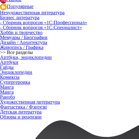
Популярные
Нехудожественная литература
Бизнес литература
- Сборник вопросов «1С:Профессионал»
- Сборник вопросов «1С:Специалист»
Хобби и творчество
Мемуары / Биографии
Дизайн / Архитектура
Живопись / Графика
>> Все разделы
Артбуки, энциклопедии
Артбуки
Гайды
Энциклопедии
Комиксы
Супергероика
Манга
Манга
Ранобэ
Художественная литература
Фантастика / Фэнтези
Детская литература
Обзоры и рецензии