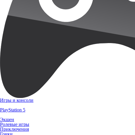
Игры и консоли
PlayStation 5
Экшен
Ролевые игры
Приключения
Гонки