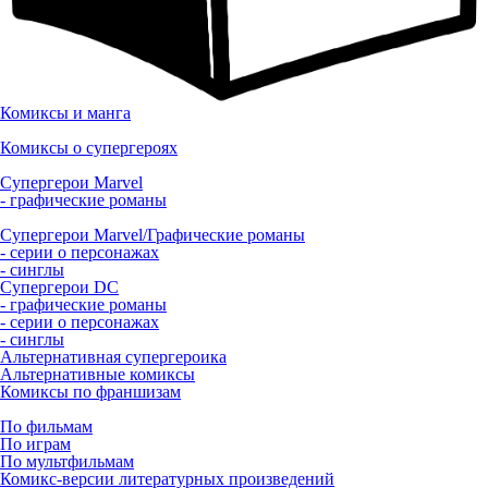
Комиксы и манга
Комиксы о супергероях
Супергерои Marvel
- графические романы
Супергерои Marvel/Графические романы
- серии о персонажах
- синглы
Супергерои DC
- графические романы
- серии о персонажах
- синглы
Альтернативная супергероика
Альтернативные комиксы
Комиксы по франшизам
По фильмам
По играм
По мультфильмам
Комикс-версии литературных произведений