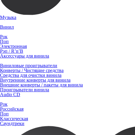
Музыка
Винил
Рок
Поп
Электронная
Рэп / R’n’B
Аксессуары для винила
Виниловые проигрыватели
Конверты / Чистящие средства
Средства для очистки винила
Внутренние конверты для винила
Внешние конверты / пакеты для винила
Проигрыватели винила
Audio CD
Рок
Российская
Поп
Классическая
Саундтреки