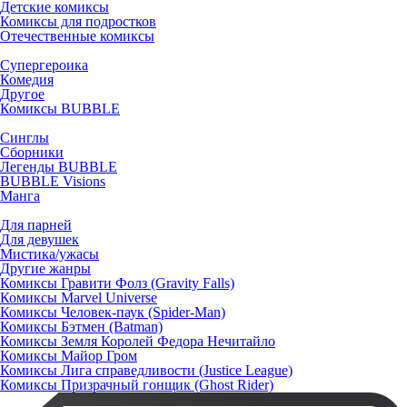
Детские комиксы
Комиксы для подростков
Отечественные комиксы
Супергероика
Комедия
Другое
Комиксы BUBBLE
Синглы
Сборники
Легенды BUBBLE
BUBBLE Visions
Манга
Для парней
Для девушек
Мистика/ужасы
Другие жанры
Комиксы Гравити Фолз (Gravity Falls)
Комиксы Marvel Universe
Комиксы Человек-паук (Spider-Man)
Комиксы Бэтмен (Batman)
Комиксы Земля Королей Федора Нечитайло
Комиксы Майор Гром
Комиксы Лига справедливости (Justice League)
Комиксы Призрачный гонщик (Ghost Rider)