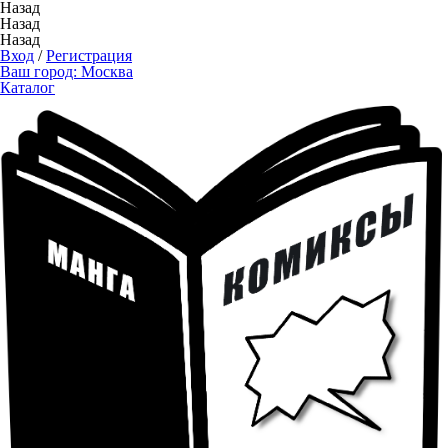
Назад
Назад
Назад
Вход
/
Регистрация
Ваш город:
Москва
Каталог