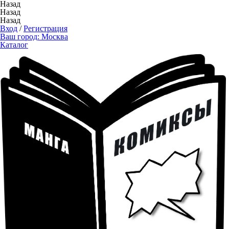
Назад
Назад
Назад
Вход
/
Регистрация
Ваш город:
Москва
Каталог