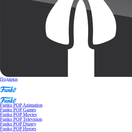
Подарки
Funko POP Animation
Funko POP Games
Funko POP Movies
Funko POP Television
Funko POP Disney
Funko POP Heroes