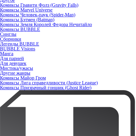
Другое
Комиксы Гравити Фолз (Gravity Falls)
Комиксы Marvel Universe
Комиксы Человек-паук (Spider-Man)
Комиксы Бэтмен (Batman)
Комиксы Земля Королей Федора Нечитайло
Комиксы BUBBLE
Синглы
Сборники
Легенды BUBBLE
BUBBLE Visions
Манга
Для парней
Для девушек
Мистика/ужасы
Другие жанры
Комиксы Майор Гром
Комиксы Лига справедливости (Justice League)
Комиксы Призрачный гонщик (Ghost Rider)