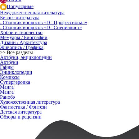
Популярные
Нехудожественная литература
Бизнес литература
- Сборник вопросов «1С:Профессионал»
- Сборник вопросов «1С:Специалист»
Хобби и творчество
Мемуары / Биографии
Дизайн / Архитектура
Живопись / Графика
>> Все разделы
Артбуки, энциклопедии
Артбуки
Гайды
Энциклопедии
Комиксы
Супергероика
Манга
Манга
Ранобэ
Художественная литература
Фантастика / Фэнтези
Детская литература
Обзоры и рецензии