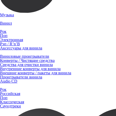
Музыка
Винил
Рок
Поп
Электронная
Рэп / R’n’B
Аксессуары для винила
Виниловые проигрыватели
Конверты / Чистящие средства
Средства для очистки винила
Внутренние конверты для винила
Внешние конверты / пакеты для винила
Проигрыватели винила
Audio CD
Рок
Российская
Поп
Классическая
Саундтреки