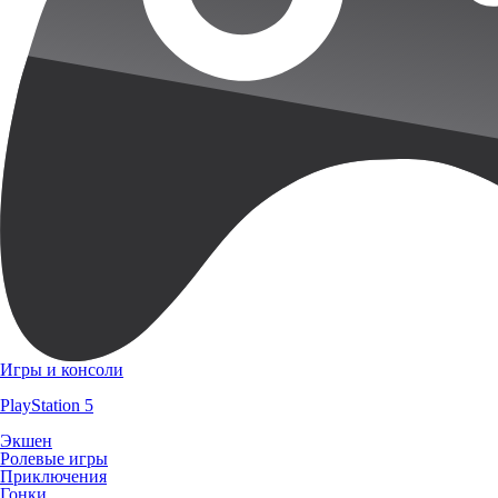
Игры и консоли
PlayStation 5
Экшен
Ролевые игры
Приключения
Гонки