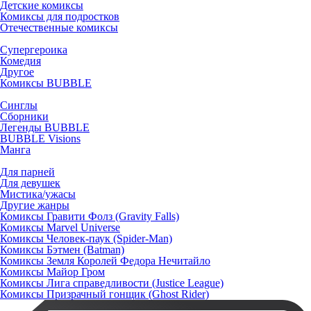
Детские комиксы
Комиксы для подростков
Отечественные комиксы
Супергероика
Комедия
Другое
Комиксы BUBBLE
Синглы
Сборники
Легенды BUBBLE
BUBBLE Visions
Манга
Для парней
Для девушек
Мистика/ужасы
Другие жанры
Комиксы Гравити Фолз (Gravity Falls)
Комиксы Marvel Universe
Комиксы Человек-паук (Spider-Man)
Комиксы Бэтмен (Batman)
Комиксы Земля Королей Федора Нечитайло
Комиксы Майор Гром
Комиксы Лига справедливости (Justice League)
Комиксы Призрачный гонщик (Ghost Rider)