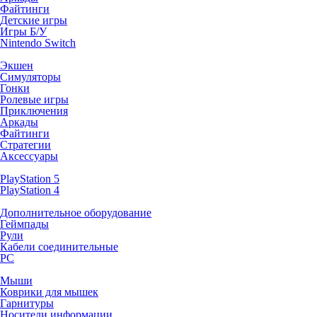
Файтинги
Детские игры
Игры Б/У
Nintendo Switch
Экшен
Симуляторы
Гонки
Ролевые игры
Приключения
Аркады
Файтинги
Стратегии
Аксессуары
PlayStation 5
PlayStation 4
Дополнительное оборудование
Геймпады
Рули
Кабели соединительные
PC
Мыши
Коврики для мышек
Гарнитуры
Носители информации