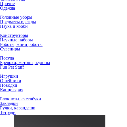
Прочие
Одежда
Головные уборы
Предметы одежды
Наука и хобби
Конструкторы
Научные наборы
Роботы, мини роботы
Сувениры
Посуда
Брелоки, жетоны, кулоны
Fun Pet Stuff
Игрушки
Ошейники
Поводки
Канцелярия
Блокноты, скетчбуки
Закладки
Ручки, карандаши
Тетради