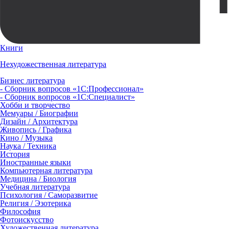
Книги
Нехудожественная литература
Бизнес литература
- Сборник вопросов «1С:Профессионал»
- Сборник вопросов «1С:Специалист»
Хобби и творчество
Мемуары / Биографии
Дизайн / Архитектура
Живопись / Графика
Кино / Музыка
Наука / Техника
История
Иностранные языки
Компьютерная литература
Медицина / Биология
Учебная литература
Психология / Саморазвитие
Религия / Эзотерика
Философия
Фотоискусство
Художественная литература