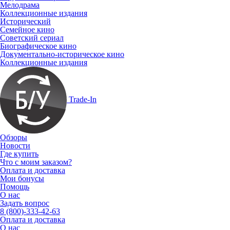
Мелодрама
Коллекционные издания
Исторический
Семейное кино
Советский сериал
Биографическое кино
Документально-историческое кино
Коллекционные издания
Trade-In
Обзоры
Новости
Где купить
Что с моим заказом?
Оплата и доставка
Мои бонусы
Помощь
О нас
Задать вопрос
8 (800)-333-42-63
Оплата и доставка
О нас