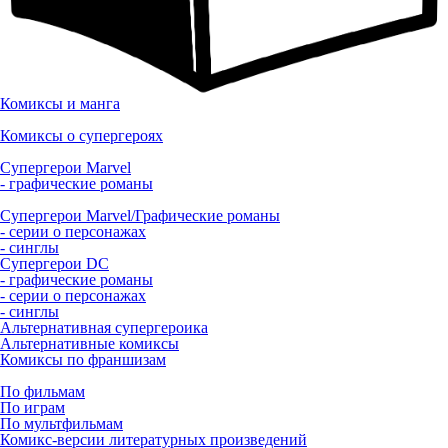
Комиксы и манга
Комиксы о супергероях
Супергерои Marvel
- графические романы
Супергерои Marvel/Графические романы
- серии о персонажах
- синглы
Супергерои DC
- графические романы
- серии о персонажах
- синглы
Альтернативная супергероика
Альтернативные комиксы
Комиксы по франшизам
По фильмам
По играм
По мультфильмам
Комикс-версии литературных произведений