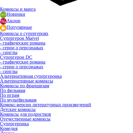
Комиксы и манга
Новинки
Акции
Популярные
Комиксы о супергероях
Супергерои Marvel
- графические романы
- серии о персонажах
- синглы
Супергерои DC
- графические романы
- серии о персонажах
- синглы
Альтернативная супергероика
Альтернативные комиксы
Комиксы по франшизам
По фильмам
По играм
По мультфильмам
Комикс-версии литературных произведений
Детские комиксы
Комиксы для подростков
Отечественные комиксы
Супергероика
Комедия