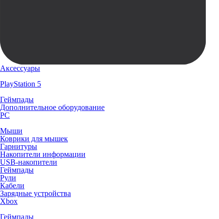
Аксессуары
PlayStation 5
Геймпады
Дополнительное оборудование
PC
Мыши
Коврики для мышек
Гарнитуры
Накопители информации
USB-накопители
Геймпады
Рули
Кабели
Зарядные устройства
Xbox
Геймпады