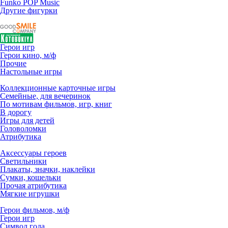
Funko POP Music
Другие фигурки
Герои игр
Герои кино, м/ф
Прочие
Настольные игры
Коллекционные карточные игры
Семейные, для вечеринок
По мотивам фильмов, игр, книг
В дорогу
Игры для детей
Головоломки
Атрибутика
Аксессуары героев
Светильники
Плакаты, значки, наклейки
Сумки, кошельки
Прочая атрибутика
Мягкие игрушки
Герои фильмов, м/ф
Герои игр
Символ года