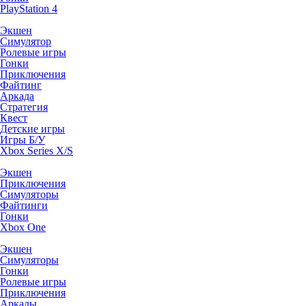
PlayStation 4
Экшен
Симулятор
Ролевые игры
Гонки
Приключения
Файтинг
Аркада
Стратегия
Квест
Детские игры
Игры Б/У
Xbox Series X/S
Экшен
Приключения
Симуляторы
Файтинги
Гонки
Xbox One
Экшен
Симуляторы
Гонки
Ролевые игры
Приключения
Аркады