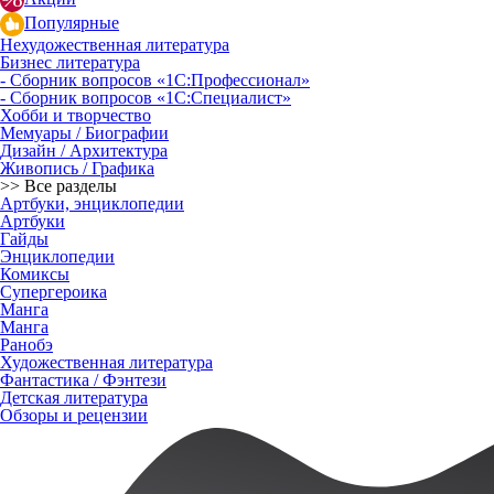
Популярные
Нехудожественная литература
Бизнес литература
- Сборник вопросов «1С:Профессионал»
- Сборник вопросов «1С:Специалист»
Хобби и творчество
Мемуары / Биографии
Дизайн / Архитектура
Живопись / Графика
>> Все разделы
Артбуки, энциклопедии
Артбуки
Гайды
Энциклопедии
Комиксы
Супергероика
Манга
Манга
Ранобэ
Художественная литература
Фантастика / Фэнтези
Детская литература
Обзоры и рецензии