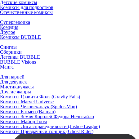
Детские комиксы
Комиксы для подростков
Отечественные комиксы
Супергероика
Комедия
Другое
Комиксы BUBBLE
Синглы
Сборники
Легенды BUBBLE
BUBBLE Visions
Манга
Для парней
Для девушек
Мистика/ужасы
Другие жанры
Комиксы Гравити Фолз (Gravity Falls)
Комиксы Marvel Universe
Комиксы Человек-паук (Spider-Man)
Комиксы Бэтмен (Batman)
Комиксы Земля Королей Федора Нечитайло
Комиксы Майор Гром
Комиксы Лига справедливости (Justice League)
Комиксы Призрачный гонщик (Ghost Rider)