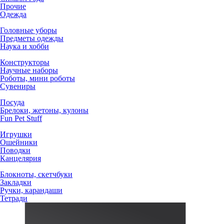
Прочие
Одежда
Головные уборы
Предметы одежды
Наука и хобби
Конструкторы
Научные наборы
Роботы, мини роботы
Сувениры
Посуда
Брелоки, жетоны, кулоны
Fun Pet Stuff
Игрушки
Ошейники
Поводки
Канцелярия
Блокноты, скетчбуки
Закладки
Ручки, карандаши
Тетради