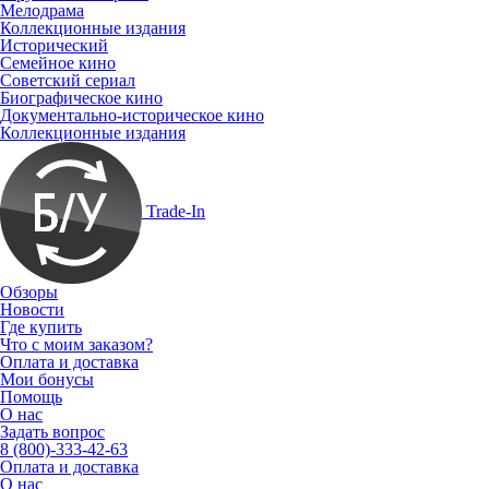
Мелодрама
Коллекционные издания
Исторический
Семейное кино
Советский сериал
Биографическое кино
Документально-историческое кино
Коллекционные издания
Trade-In
Обзоры
Новости
Где купить
Что с моим заказом?
Оплата и доставка
Мои бонусы
Помощь
О нас
Задать вопрос
8 (800)-333-42-63
Оплата и доставка
О нас