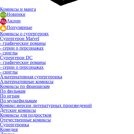
Комиксы и манга
Новинки
Акции
Популярные
Комиксы о супергероях
Супергерои Marvel
- графические романы
- серии о персонажах
- синглы
Супергерои DC
- графические романы
- серии о персонажах
- синглы
Альтернативная супергероика
Альтернативные комиксы
Комиксы по франшизам
По фильмам
По играм
По мультфильмам
Комикс-версии литературных произведений
Детские комиксы
Комиксы для подростков
Отечественные комиксы
Супергероика
Комедия