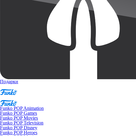
Подарки
Funko POP Animation
Funko POP Games
Funko POP Movies
Funko POP Television
Funko POP Disney
Funko POP Heroes