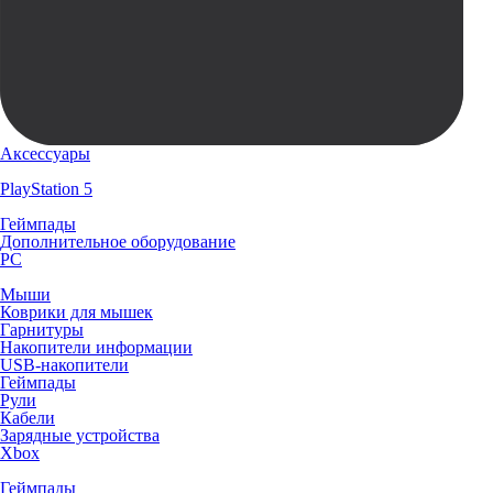
Аксессуары
PlayStation 5
Геймпады
Дополнительное оборудование
PC
Мыши
Коврики для мышек
Гарнитуры
Накопители информации
USB-накопители
Геймпады
Рули
Кабели
Зарядные устройства
Xbox
Геймпады