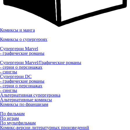
Комиксы и манга
Комиксы о супергероях
Супергерои Marvel
- графические романы
Супергерои Marvel/Графические романы
- серии о персонажах
- синглы
Супергерои DC
- графические романы
- серии о персонажах
- синглы
Альтернативная супергероика
Альтернативные комиксы
Комиксы по франшизам
По фильмам
По играм
По мультфильмам
Комикс-версии литературных произведений