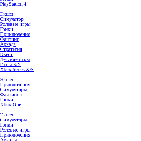
PlayStation 4
Экшен
Симулятор
Ролевые игры
Гонки
Приключения
Файтинг
Аркада
Стратегия
Квест
Детские игры
Игры Б/У
Xbox Series X/S
Экшен
Приключения
Симуляторы
Файтинги
Гонки
Xbox One
Экшен
Симуляторы
Гонки
Ролевые игры
Приключения
Аркады