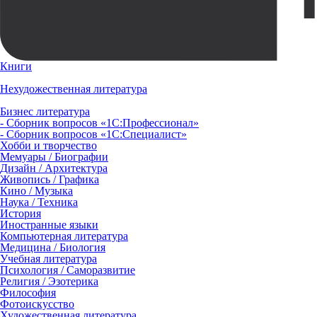
Книги
Нехудожественная литература
Бизнес литература
- Сборник вопросов «1С:Профессионал»
- Сборник вопросов «1С:Специалист»
Хобби и творчество
Мемуары / Биографии
Дизайн / Архитектура
Живопись / Графика
Кино / Музыка
Наука / Техника
История
Иностранные языки
Компьютерная литература
Медицина / Биология
Учебная литература
Психология / Саморазвитие
Религия / Эзотерика
Философия
Фотоискусство
Художественная литература