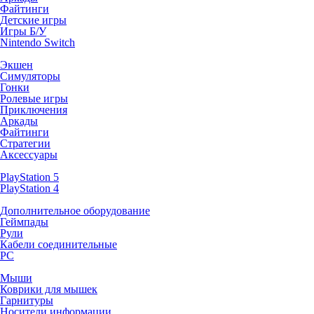
Файтинги
Детские игры
Игры Б/У
Nintendo Switch
Экшен
Симуляторы
Гонки
Ролевые игры
Приключения
Аркады
Файтинги
Стратегии
Аксессуары
PlayStation 5
PlayStation 4
Дополнительное оборудование
Геймпады
Рули
Кабели соединительные
PC
Мыши
Коврики для мышек
Гарнитуры
Носители информации