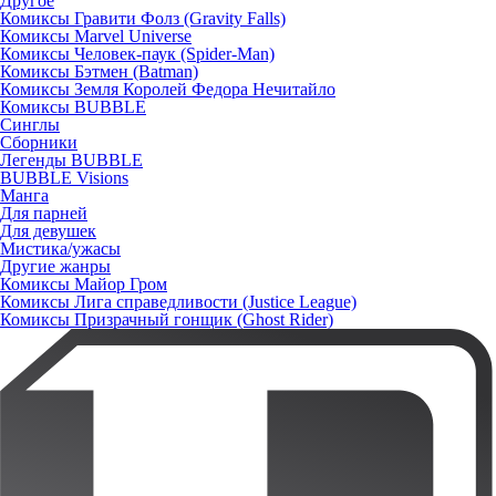
Другое
Комиксы Гравити Фолз (Gravity Falls)
Комиксы Marvel Universe
Комиксы Человек-паук (Spider-Man)
Комиксы Бэтмен (Batman)
Комиксы Земля Королей Федора Нечитайло
Комиксы BUBBLE
Синглы
Сборники
Легенды BUBBLE
BUBBLE Visions
Манга
Для парней
Для девушек
Мистика/ужасы
Другие жанры
Комиксы Майор Гром
Комиксы Лига справедливости (Justice League)
Комиксы Призрачный гонщик (Ghost Rider)