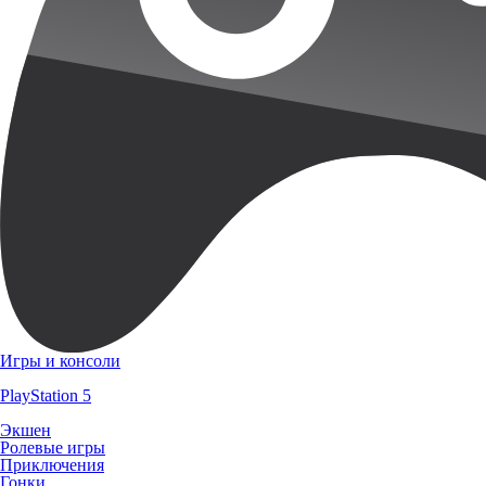
Игры и консоли
PlayStation 5
Экшен
Ролевые игры
Приключения
Гонки