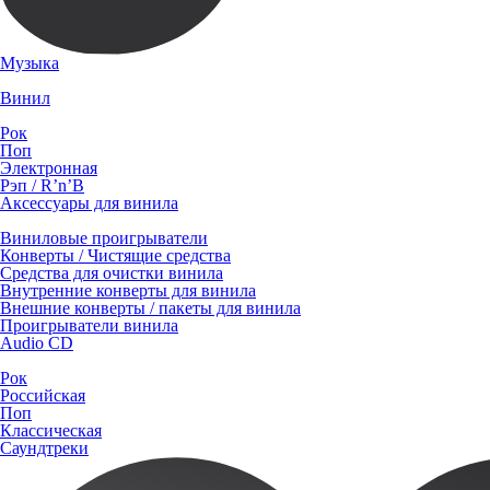
Музыка
Винил
Рок
Поп
Электронная
Рэп / R’n’B
Аксессуары для винила
Виниловые проигрыватели
Конверты / Чистящие средства
Средства для очистки винила
Внутренние конверты для винила
Внешние конверты / пакеты для винила
Проигрыватели винила
Audio CD
Рок
Российская
Поп
Классическая
Саундтреки