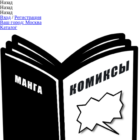
Назад
Назад
Назад
Вход
/
Регистрация
Ваш город:
Москва
Каталог