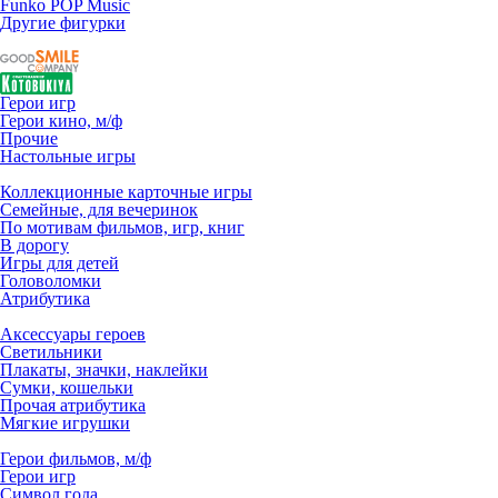
Funko POP Music
Другие фигурки
Герои игр
Герои кино, м/ф
Прочие
Настольные игры
Коллекционные карточные игры
Семейные, для вечеринок
По мотивам фильмов, игр, книг
В дорогу
Игры для детей
Головоломки
Атрибутика
Аксессуары героев
Светильники
Плакаты, значки, наклейки
Сумки, кошельки
Прочая атрибутика
Мягкие игрушки
Герои фильмов, м/ф
Герои игр
Символ года