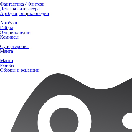
Фантастика / Фэнтези
Детская литература
Артбуки, энциклопедии
Артбуки
Гайды
Энциклопедии
Комиксы
Супергероика
Манга
Манга
Ранобэ
Обзоры и рецензии