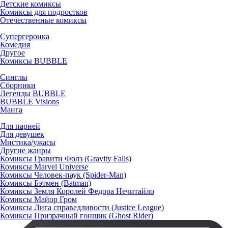
Детские комиксы
Комиксы для подростков
Отечественные комиксы
Супергероика
Комедия
Другое
Комиксы BUBBLE
Синглы
Сборники
Легенды BUBBLE
BUBBLE Visions
Манга
Для парней
Для девушек
Мистика/ужасы
Другие жанры
Комиксы Гравити Фолз (Gravity Falls)
Комиксы Marvel Universe
Комиксы Человек-паук (Spider-Man)
Комиксы Бэтмен (Batman)
Комиксы Земля Королей Федора Нечитайло
Комиксы Майор Гром
Комиксы Лига справедливости (Justice League)
Комиксы Призрачный гонщик (Ghost Rider)