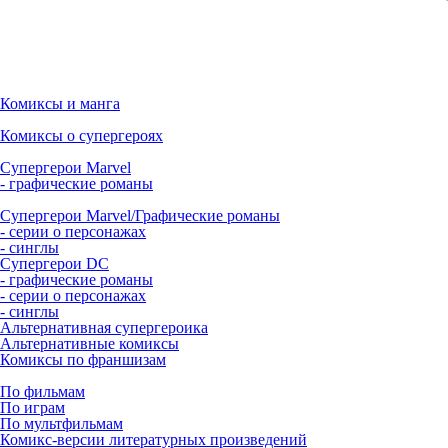
Комиксы и манга
Комиксы о супергероях
Супергерои Marvel
- графические романы
Супергерои Marvel/Графические романы
- серии о персонажах
- синглы
Супергерои DC
- графические романы
- серии о персонажах
- синглы
Альтернативная супергероика
Альтернативные комиксы
Комиксы по франшизам
По фильмам
По играм
По мультфильмам
Комикс-версии литературных произведений