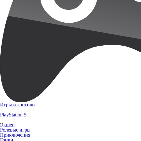
Игры и консоли
PlayStation 5
Экшен
Ролевые игры
Приключения
Гонки