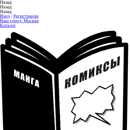
Назад
Назад
Назад
Вход
/
Регистрация
Ваш город:
Москва
Каталог