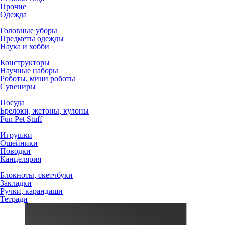
Прочие
Одежда
Головные уборы
Предметы одежды
Наука и хобби
Конструкторы
Научные наборы
Роботы, мини роботы
Сувениры
Посуда
Брелоки, жетоны, кулоны
Fun Pet Stuff
Игрушки
Ошейники
Поводки
Канцелярия
Блокноты, скетчбуки
Закладки
Ручки, карандаши
Тетради