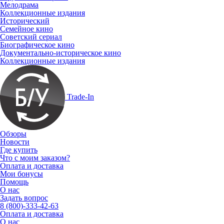
Мелодрама
Коллекционные издания
Исторический
Семейное кино
Советский сериал
Биографическое кино
Документально-историческое кино
Коллекционные издания
Trade-In
Обзоры
Новости
Где купить
Что с моим заказом?
Оплата и доставка
Мои бонусы
Помощь
О нас
Задать вопрос
8 (800)-333-42-63
Оплата и доставка
О нас