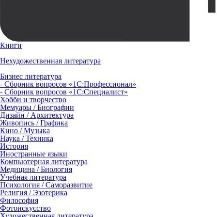
Книги
Нехудожественная литература
Бизнес литература
- Сборник вопросов «1С:Профессионал»
- Сборник вопросов «1С:Специалист»
Хобби и творчество
Мемуары / Биографии
Дизайн / Архитектура
Живопись / Графика
Кино / Музыка
Наука / Техника
История
Иностранные языки
Компьютерная литература
Медицина / Биология
Учебная литература
Психология / Саморазвитие
Религия / Эзотерика
Философия
Фотоискусство
Художественная литература