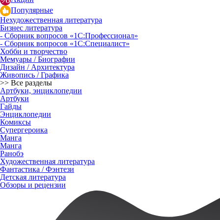
Популярные
Нехудожественная литература
Бизнес литература
- Сборник вопросов «1С:Профессионал»
- Сборник вопросов «1С:Специалист»
Хобби и творчество
Мемуары / Биографии
Дизайн / Архитектура
Живопись / Графика
>> Все разделы
Артбуки, энциклопедии
Артбуки
Гайды
Энциклопедии
Комиксы
Супергероика
Манга
Манга
Ранобэ
Художественная литература
Фантастика / Фэнтези
Детская литература
Обзоры и рецензии