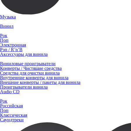
Музыка
Винил
Рок
Поп
Электронная
Рэп / R’n’B
Аксессуары для винила
Виниловые проигрыватели
Конверты / Чистящие средства
Средства для очистки винила
Внутренние конверты для винила
Внешние конверты / пакеты для винила
Проигрыватели винила
Audio CD
Рок
Российская
Поп
Классическая
Саундтреки