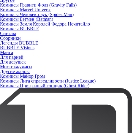
Другое
Комиксы Гравити Фолз (Gravity Falls)
Комиксы Marvel Universe
Комиксы Человек-паук (Spider-Man)
Комиксы Бэтмен (Batman)
Комиксы Земля Королей Федора Нечитайло
Комиксы BUBBLE
Синглы
Сборники
Легенды BUBBLE
BUBBLE Visions
Манга
Для парней
Для девушек
Мистика/ужасы
Другие жанры
Комиксы Майор Гром
Комиксы Лига справедливости (Justice League)
Комиксы Призрачный гонщик (Ghost Rider)