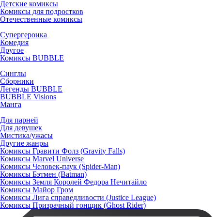
Детские комиксы
Комиксы для подростков
Отечественные комиксы
Супергероика
Комедия
Другое
Комиксы BUBBLE
Синглы
Сборники
Легенды BUBBLE
BUBBLE Visions
Манга
Для парней
Для девушек
Мистика/ужасы
Другие жанры
Комиксы Гравити Фолз (Gravity Falls)
Комиксы Marvel Universe
Комиксы Человек-паук (Spider-Man)
Комиксы Бэтмен (Batman)
Комиксы Земля Королей Федора Нечитайло
Комиксы Майор Гром
Комиксы Лига справедливости (Justice League)
Комиксы Призрачный гонщик (Ghost Rider)