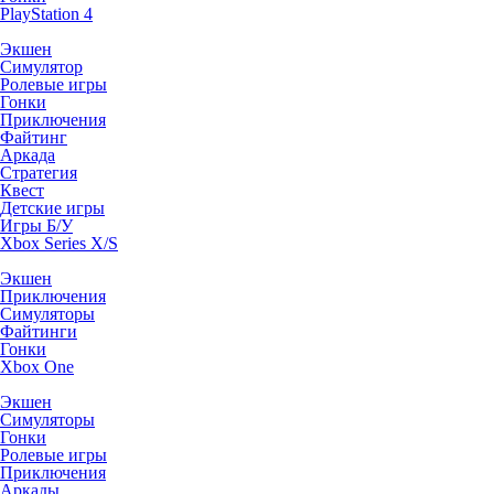
PlayStation 4
Экшен
Симулятор
Ролевые игры
Гонки
Приключения
Файтинг
Аркада
Стратегия
Квест
Детские игры
Игры Б/У
Xbox Series X/S
Экшен
Приключения
Симуляторы
Файтинги
Гонки
Xbox One
Экшен
Симуляторы
Гонки
Ролевые игры
Приключения
Аркады