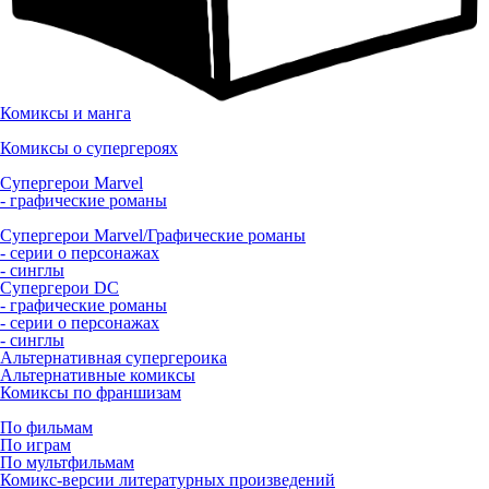
Комиксы и манга
Комиксы о супергероях
Супергерои Marvel
- графические романы
Супергерои Marvel/Графические романы
- серии о персонажах
- синглы
Супергерои DC
- графические романы
- серии о персонажах
- синглы
Альтернативная супергероика
Альтернативные комиксы
Комиксы по франшизам
По фильмам
По играм
По мультфильмам
Комикс-версии литературных произведений