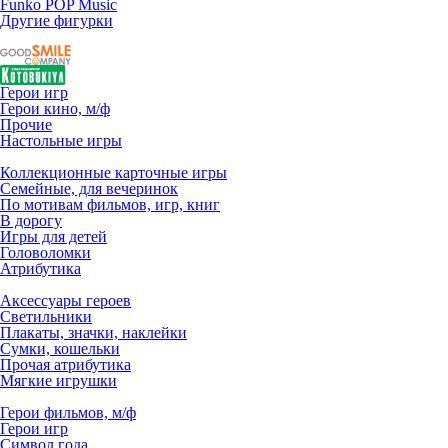
Funko POP Music
Другие фигурки
Герои игр
Герои кино, м/ф
Прочие
Настольные игры
Коллекционные карточные игры
Семейные, для вечеринок
По мотивам фильмов, игр, книг
В дорогу
Игры для детей
Головоломки
Атрибутика
Аксессуары героев
Светильники
Плакаты, значки, наклейки
Сумки, кошельки
Прочая атрибутика
Мягкие игрушки
Герои фильмов, м/ф
Герои игр
Символ года