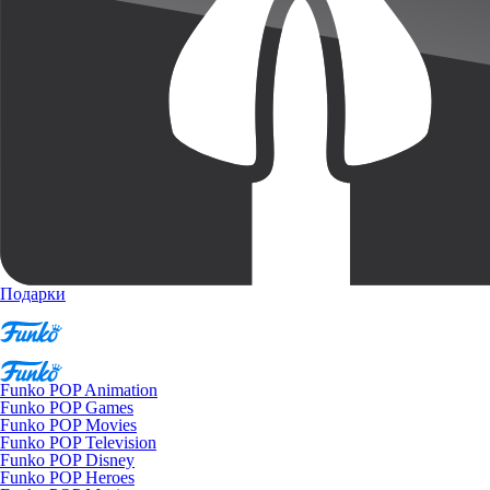
Подарки
Funko POP Animation
Funko POP Games
Funko POP Movies
Funko POP Television
Funko POP Disney
Funko POP Heroes