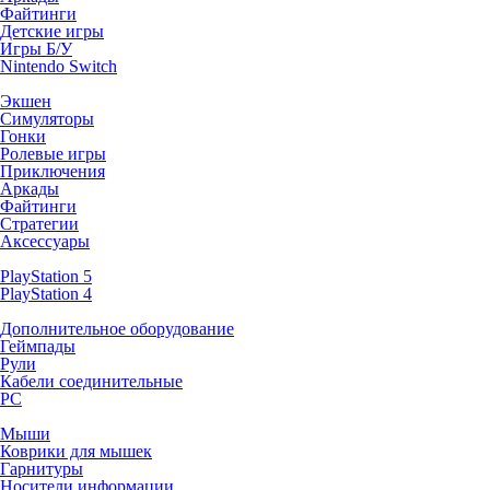
Файтинги
Детские игры
Игры Б/У
Nintendo Switch
Экшен
Симуляторы
Гонки
Ролевые игры
Приключения
Аркады
Файтинги
Стратегии
Аксессуары
PlayStation 5
PlayStation 4
Дополнительное оборудование
Геймпады
Рули
Кабели соединительные
PC
Мыши
Коврики для мышек
Гарнитуры
Носители информации