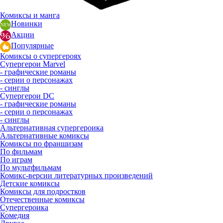
Комиксы и манга
Новинки
Акции
Популярные
Комиксы о супергероях
Супергерои Marvel
- графические романы
- серии о персонажах
- синглы
Супергерои DC
- графические романы
- серии о персонажах
- синглы
Альтернативная супергероика
Альтернативные комиксы
Комиксы по франшизам
По фильмам
По играм
По мультфильмам
Комикс-версии литературных произведений
Детские комиксы
Комиксы для подростков
Отечественные комиксы
Супергероика
Комедия