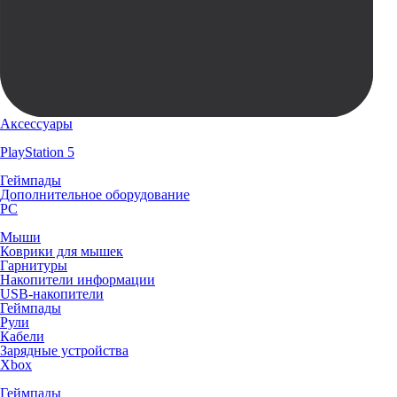
Аксессуары
PlayStation 5
Геймпады
Дополнительное оборудование
PC
Мыши
Коврики для мышек
Гарнитуры
Накопители информации
USB-накопители
Геймпады
Рули
Кабели
Зарядные устройства
Xbox
Геймпады