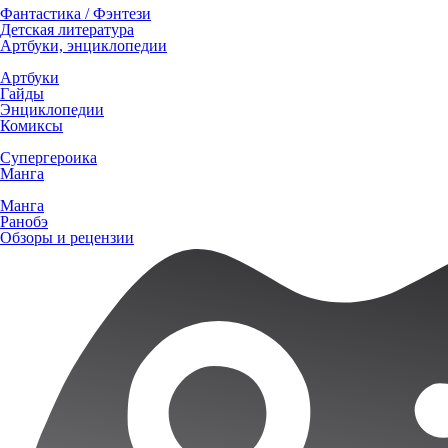
Фантастика / Фэнтези
Детская литература
Артбуки, энциклопедии
Артбуки
Гайды
Энциклопедии
Комиксы
Супергероика
Манга
Манга
Ранобэ
Обзоры и рецензии