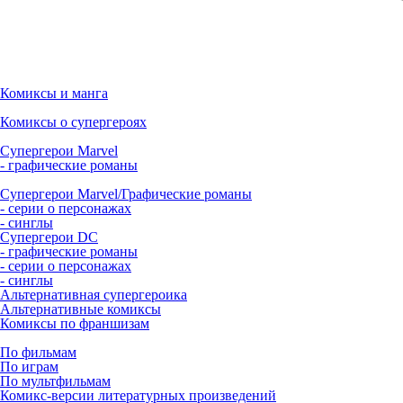
Комиксы и манга
Комиксы о супергероях
Супергерои Marvel
- графические романы
Супергерои Marvel/Графические романы
- серии о персонажах
- синглы
Супергерои DC
- графические романы
- серии о персонажах
- синглы
Альтернативная супергероика
Альтернативные комиксы
Комиксы по франшизам
По фильмам
По играм
По мультфильмам
Комикс-версии литературных произведений