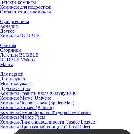
Детские комиксы
Комиксы для подростков
Отечественные комиксы
Супергероика
Комедия
Другое
Комиксы BUBBLE
Синглы
Сборники
Легенды BUBBLE
BUBBLE Visions
Манга
Для парней
Для девушек
Мистика/ужасы
Другие жанры
Комиксы Гравити Фолз (Gravity Falls)
Комиксы Marvel Universe
Комиксы Человек-паук (Spider-Man)
Комиксы Бэтмен (Batman)
Комиксы Земля Королей Федора Нечитайло
Комиксы Майор Гром
Комиксы Лига справедливости (Justice League)
Комиксы Призрачный гонщик (Ghost Rider)