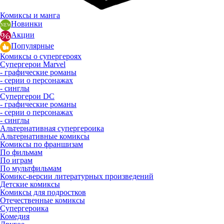
Комиксы и манга
Новинки
Акции
Популярные
Комиксы о супергероях
Супергерои Marvel
- графические романы
- серии о персонажах
- синглы
Супергерои DC
- графические романы
- серии о персонажах
- синглы
Альтернативная супергероика
Альтернативные комиксы
Комиксы по франшизам
По фильмам
По играм
По мультфильмам
Комикс-версии литературных произведений
Детские комиксы
Комиксы для подростков
Отечественные комиксы
Супергероика
Комедия