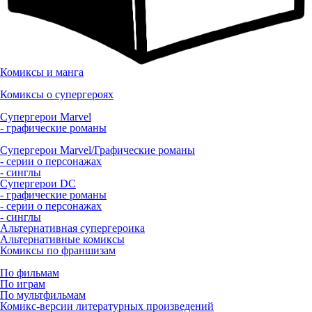
Комиксы и манга
Комиксы о супергероях
Супергерои Marvel
- графические романы
Супергерои Marvel/Графические романы
- серии о персонажах
- синглы
Супергерои DC
- графические романы
- серии о персонажах
- синглы
Альтернативная супергероика
Альтернативные комиксы
Комиксы по франшизам
По фильмам
По играм
По мультфильмам
Комикс-версии литературных произведений