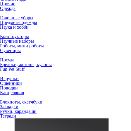
Прочие
Одежда
Головные уборы
Предметы одежды
Наука и хобби
Конструкторы
Научные наборы
Роботы, мини роботы
Сувениры
Посуда
Брелоки, жетоны, кулоны
Fun Pet Stuff
Игрушки
Ошейники
Поводки
Канцелярия
Блокноты, скетчбуки
Закладки
Ручки, карандаши
Тетради