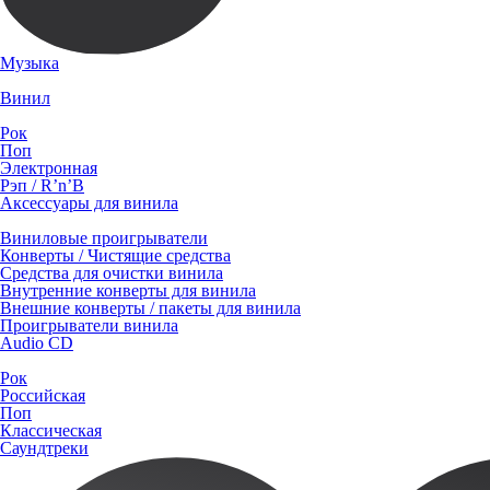
Музыка
Винил
Рок
Поп
Электронная
Рэп / R’n’B
Аксессуары для винила
Виниловые проигрыватели
Конверты / Чистящие средства
Средства для очистки винила
Внутренние конверты для винила
Внешние конверты / пакеты для винила
Проигрыватели винила
Audio CD
Рок
Российская
Поп
Классическая
Саундтреки