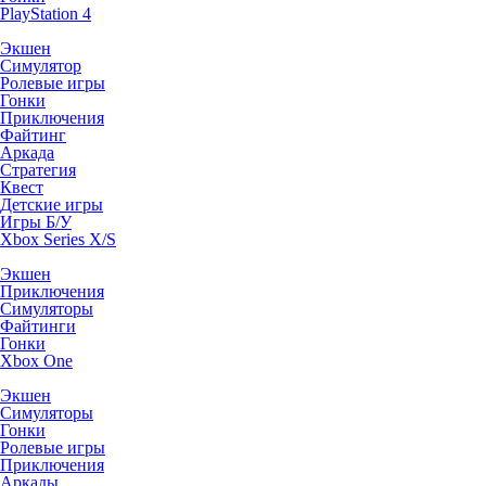
PlayStation 4
Экшен
Симулятор
Ролевые игры
Гонки
Приключения
Файтинг
Аркада
Стратегия
Квест
Детские игры
Игры Б/У
Xbox Series X/S
Экшен
Приключения
Симуляторы
Файтинги
Гонки
Xbox One
Экшен
Симуляторы
Гонки
Ролевые игры
Приключения
Аркады