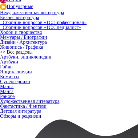
Популярные
Нехудожественная литература
Бизнес литература
- Сборник вопросов «1С:Профессионал»
- Сборник вопросов «1С:Специалист»
Хобби и творчество
Мемуары / Биографии
Дизайн / Архитектура
Живопись / Графика
>> Все разделы
Артбуки, энциклопедии
Артбуки
Гайды
Энциклопедии
Комиксы
Супергероика
Манга
Манга
Ранобэ
Художественная литература
Фантастика / Фэнтези
Детская литература
Обзоры и рецензии