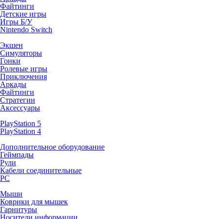
Файтинги
Детские игры
Игры Б/У
Nintendo Switch
Экшен
Симуляторы
Гонки
Ролевые игры
Приключения
Аркады
Файтинги
Стратегии
Аксессуары
PlayStation 5
PlayStation 4
Дополнительное оборудование
Геймпады
Рули
Кабели соединительные
PC
Мыши
Коврики для мышек
Гарнитуры
Носители информации