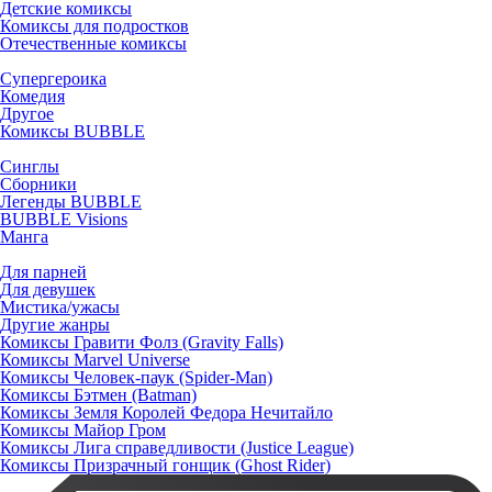
Детские комиксы
Комиксы для подростков
Отечественные комиксы
Супергероика
Комедия
Другое
Комиксы BUBBLE
Синглы
Сборники
Легенды BUBBLE
BUBBLE Visions
Манга
Для парней
Для девушек
Мистика/ужасы
Другие жанры
Комиксы Гравити Фолз (Gravity Falls)
Комиксы Marvel Universe
Комиксы Человек-паук (Spider-Man)
Комиксы Бэтмен (Batman)
Комиксы Земля Королей Федора Нечитайло
Комиксы Майор Гром
Комиксы Лига справедливости (Justice League)
Комиксы Призрачный гонщик (Ghost Rider)