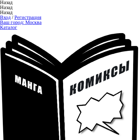
Назад
Назад
Назад
Вход
/
Регистрация
Ваш город:
Москва
Каталог