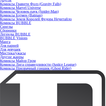
Другое
Комиксы Гравити Фолз (Gravity Falls)
Комиксы Marvel Universe
Комиксы Человек-паук (Spider-Man)
Комиксы Бэтмен (Batman)
Комиксы Земля Королей Федора Нечитайло
Комиксы BUBBLE
Синглы
Сборники
Легенды BUBBLE
BUBBLE Visions
Манга
Для парней
Для девушек
Мистика/ужасы
Другие жанры
Комиксы Майор Гром
Комиксы Лига справедливости (Justice League)
Комиксы Призрачный гонщик (Ghost Rider)