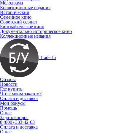
Мелодрама
Коллекционные издания
Исторический
Семейное кино
Советский сериал
Биографическое кино
Документально-историческое кино
Коллекционные издания
Trade-In
Обзоры
Новости
Где купить
Что с моим заказом?
Оплата и доставка
Мои бонусы
Помощь
О нас
Задать вопрос
8 (800)-333-42-63
Оплата и доставка
О нас