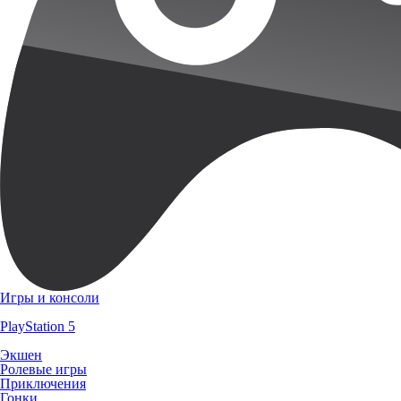
Игры и консоли
PlayStation 5
Экшен
Ролевые игры
Приключения
Гонки