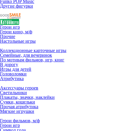
Funko POP Music
Другие фигурки
Герои игр
Герои кино, м/ф
Прочие
Настольные игры
Коллекционные карточные игры
Семейные, для вечеринок
По мотивам фильмов, игр, книг
В дорогу
Игры для детей
Головоломки
Атрибутика
Аксессуары героев
Светильники
Плакаты, значки, наклейки
Сумки, кошельки
Прочая атрибутика
Мягкие игрушки
Герои фильмов, м/ф
Герои игр
Символ года