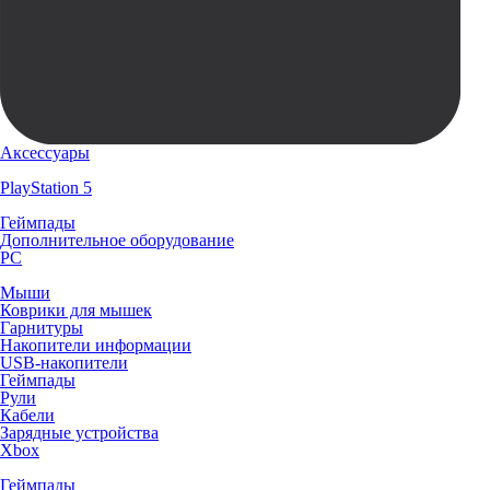
Аксессуары
PlayStation 5
Геймпады
Дополнительное оборудование
PC
Мыши
Коврики для мышек
Гарнитуры
Накопители информации
USB-накопители
Геймпады
Рули
Кабели
Зарядные устройства
Xbox
Геймпады