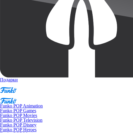
Подарки
Funko POP Animation
Funko POP Games
Funko POP Movies
Funko POP Television
Funko POP Disney
Funko POP Heroes