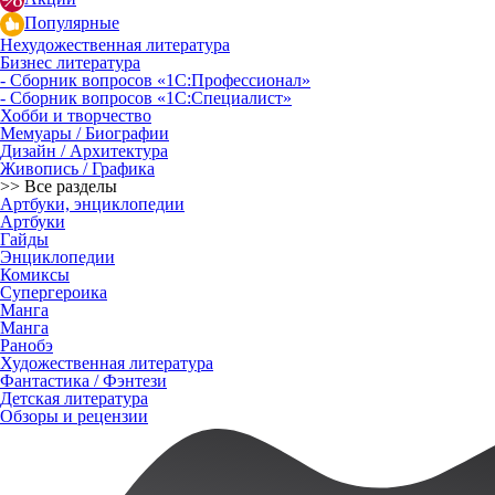
Популярные
Нехудожественная литература
Бизнес литература
- Сборник вопросов «1С:Профессионал»
- Сборник вопросов «1С:Специалист»
Хобби и творчество
Мемуары / Биографии
Дизайн / Архитектура
Живопись / Графика
>> Все разделы
Артбуки, энциклопедии
Артбуки
Гайды
Энциклопедии
Комиксы
Супергероика
Манга
Манга
Ранобэ
Художественная литература
Фантастика / Фэнтези
Детская литература
Обзоры и рецензии