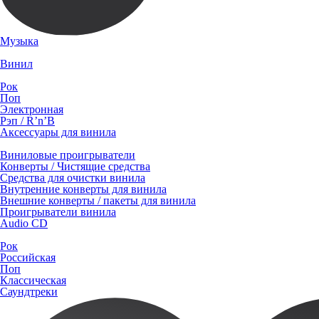
Музыка
Винил
Рок
Поп
Электронная
Рэп / R’n’B
Аксессуары для винила
Виниловые проигрыватели
Конверты / Чистящие средства
Средства для очистки винила
Внутренние конверты для винила
Внешние конверты / пакеты для винила
Проигрыватели винила
Audio CD
Рок
Российская
Поп
Классическая
Саундтреки