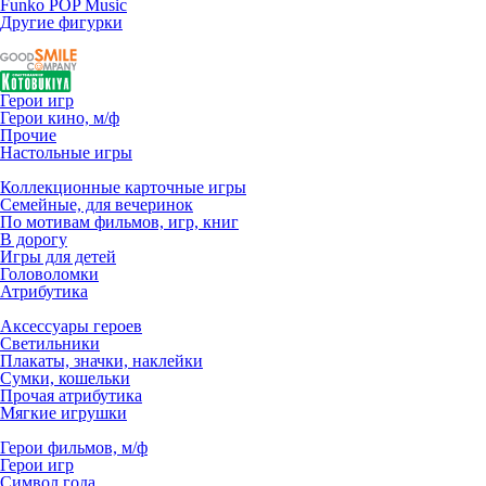
Funko POP Music
Другие фигурки
Герои игр
Герои кино, м/ф
Прочие
Настольные игры
Коллекционные карточные игры
Семейные, для вечеринок
По мотивам фильмов, игр, книг
В дорогу
Игры для детей
Головоломки
Атрибутика
Аксессуары героев
Светильники
Плакаты, значки, наклейки
Сумки, кошельки
Прочая атрибутика
Мягкие игрушки
Герои фильмов, м/ф
Герои игр
Символ года