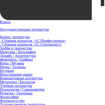
Книги
Нехудожественная литература
Бизнес литература
- Сборник вопросов «1С:Профессионал»
- Сборник вопросов «1С:Специалист»
Хобби и творчество
Мемуары / Биографии
Дизайн / Архитектура
Живопись / Графика
Кино / Музыка
Наука / Техника
История
Иностранные языки
Компьютерная литература
Медицина / Биология
Учебная литература
Психология / Саморазвитие
Религия / Эзотерика
Философия
Фотоискусство
Художественная литература