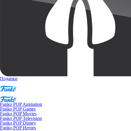
Подарки
Funko POP Animation
Funko POP Games
Funko POP Movies
Funko POP Television
Funko POP Disney
Funko POP Heroes