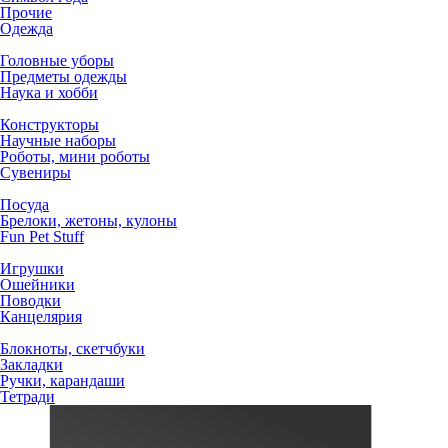
Прочие
Одежда
Головные уборы
Предметы одежды
Наука и хобби
Конструкторы
Научные наборы
Роботы, мини роботы
Сувениры
Посуда
Брелоки, жетоны, кулоны
Fun Pet Stuff
Игрушки
Ошейники
Поводки
Канцелярия
Блокноты, скетчбуки
Закладки
Ручки, карандаши
Тетради