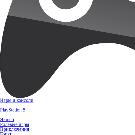
Игры и консоли
PlayStation 5
Экшен
Ролевые игры
Приключения
Гонки