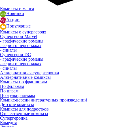
Комиксы и манга
Новинки
Акции
Популярные
Комиксы о супергероях
Супергерои Marvel
- графические романы
- серии о персонажах
- синглы
Супергерои DC
- графические романы
- серии о персонажах
- синглы
Альтернативная супергероика
Альтернативные комиксы
Комиксы по франшизам
По фильмам
По играм
По мультфильмам
Комикс-версии литературных произведений
Детские комиксы
Комиксы для подростков
Отечественные комиксы
Супергероика
Комедия