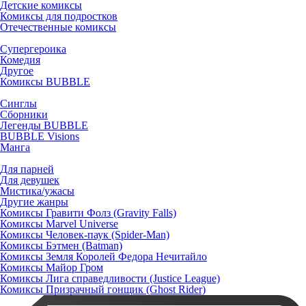
Детские комиксы
Комиксы для подростков
Отечественные комиксы
Супергероика
Комедия
Другое
Комиксы BUBBLE
Синглы
Сборники
Легенды BUBBLE
BUBBLE Visions
Манга
Для парней
Для девушек
Мистика/ужасы
Другие жанры
Комиксы Гравити Фолз (Gravity Falls)
Комиксы Marvel Universe
Комиксы Человек-паук (Spider-Man)
Комиксы Бэтмен (Batman)
Комиксы Земля Королей Федора Нечитайло
Комиксы Майор Гром
Комиксы Лига справедливости (Justice League)
Комиксы Призрачный гонщик (Ghost Rider)