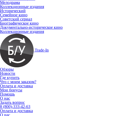
Мелодрама
Коллекционные издания
Исторический
Семейное кино
Советский сериал
Биографическое кино
Документально-историческое кино
Коллекционные издания
Trade-In
Обзоры
Новости
Где купить
Что с моим заказом?
Оплата и доставка
Мои бонусы
Помощь
О нас
Задать вопрос
8 (800)-333-42-63
Оплата и доставка
О нас