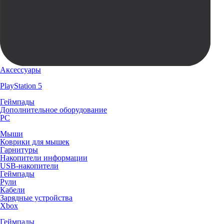
Аксессуары
PlayStation 5
Геймпады
Дополнительное оборудование
PC
Мыши
Коврики для мышек
Гарнитуры
Накопители информации
USB-накопители
Геймпады
Рули
Кабели
Зарядные устройства
Xbox
Геймпады