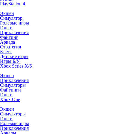
PlayStation 4
Экшен
Симулятор
Ролевые игры
Гонки
Приключения
Файтинг
Аркада
Стратегия
Квест
Детские игры
Игры Б/У
Xbox Series X/S
Экшен
Приключения
Симуляторы
Файтинги
Гонки
Xbox One
Экшен
Симуляторы
Гонки
Ролевые игры
Приключения
Аркады