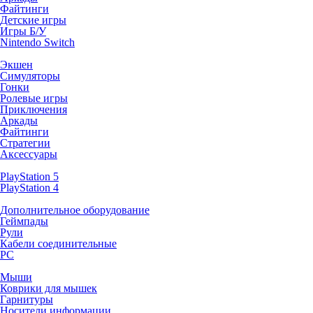
Файтинги
Детские игры
Игры Б/У
Nintendo Switch
Экшен
Симуляторы
Гонки
Ролевые игры
Приключения
Аркады
Файтинги
Стратегии
Аксессуары
PlayStation 5
PlayStation 4
Дополнительное оборудование
Геймпады
Рули
Кабели соединительные
PC
Мыши
Коврики для мышек
Гарнитуры
Носители информации