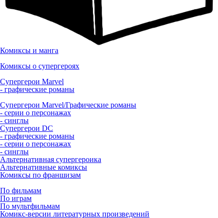
Комиксы и манга
Комиксы о супергероях
Супергерои Marvel
- графические романы
Супергерои Marvel/Графические романы
- серии о персонажах
- синглы
Супергерои DC
- графические романы
- серии о персонажах
- синглы
Альтернативная супергероика
Альтернативные комиксы
Комиксы по франшизам
По фильмам
По играм
По мультфильмам
Комикс-версии литературных произведений