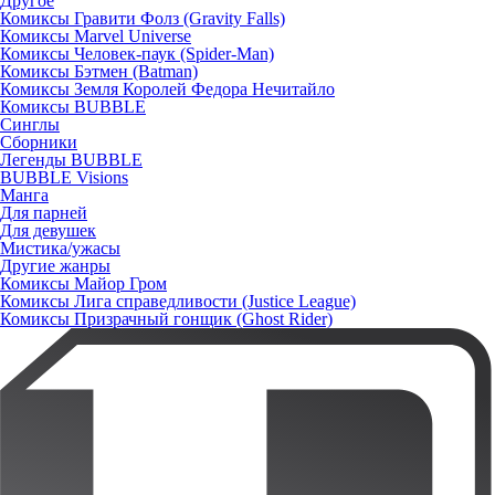
Другое
Комиксы Гравити Фолз (Gravity Falls)
Комиксы Marvel Universe
Комиксы Человек-паук (Spider-Man)
Комиксы Бэтмен (Batman)
Комиксы Земля Королей Федора Нечитайло
Комиксы BUBBLE
Синглы
Сборники
Легенды BUBBLE
BUBBLE Visions
Манга
Для парней
Для девушек
Мистика/ужасы
Другие жанры
Комиксы Майор Гром
Комиксы Лига справедливости (Justice League)
Комиксы Призрачный гонщик (Ghost Rider)