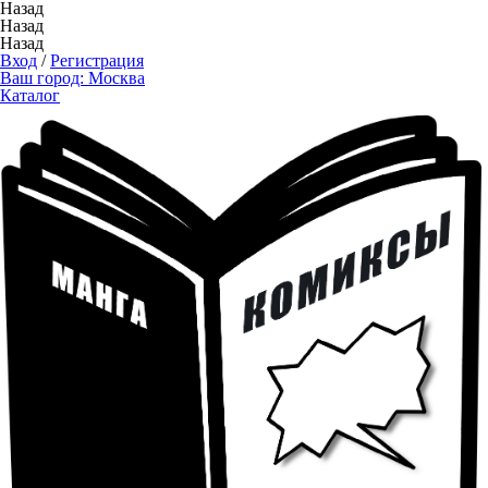
Назад
Назад
Назад
Вход
/
Регистрация
Ваш город:
Москва
Каталог