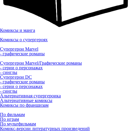
Комиксы и манга
Комиксы о супергероях
Супергерои Marvel
- графические романы
Супергерои Marvel/Графические романы
- серии о персонажах
- синглы
Супергерои DC
- графические романы
- серии о персонажах
- синглы
Альтернативная супергероика
Альтернативные комиксы
Комиксы по франшизам
По фильмам
По играм
По мультфильмам
Комикс-версии литературных произведений