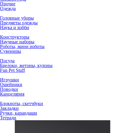
Прочие
Одежда
Головные уборы
Предметы одежды
Наука и хобби
Конструкторы
Научные наборы
Роботы, мини роботы
Сувениры
Посуда
Брелоки, жетоны, кулоны
Fun Pet Stuff
Игрушки
Ошейники
Поводки
Канцелярия
Блокноты, скетчбуки
Закладки
Ручки, карандаши
Тетради