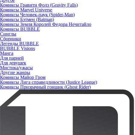
Другое
Комиксы Гравити Фолз (Gravity Falls)
Комиксы Marvel Universe
Комиксы Человек-паук (Spider-Man)
Комиксы Бэтмен (Batman)
Комиксы Земля Королей Федора Нечитайло
Комиксы BUBBLE
Синглы
Сборники
Легенды BUBBLE
BUBBLE Visions
Манга
Для парней
Для девушек
Мистика/ужасы
Другие жанры
Комиксы Майор Гром
Комиксы Лига справедливости (Justice League)
Комиксы Призрачный гонщик (Ghost Rider)