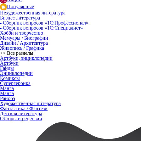
Популярные
Нехудожественная литература
Бизнес литература
- Сборник вопросов «1С:Профессионал»
- Сборник вопросов «1С:Специалист»
Хобби и творчество
Мемуары / Биографии
Дизайн / Архитектура
Живопись / Графика
>> Все разделы
Артбуки, энциклопедии
Артбуки
Гайды
Энциклопедии
Комиксы
Супергероика
Манга
Манга
Ранобэ
Художественная литература
Фантастика / Фэнтези
Детская литература
Обзоры и рецензии