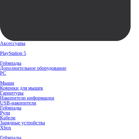
Аксессуары
PlayStation 5
Геймпады
Дополнительное оборудование
PC
Мыши
Коврики для мышек
Гарнитуры
Накопители информации
USB-накопители
Геймпады
Рули
Кабели
Зарядные устройства
Xbox
Геймпады