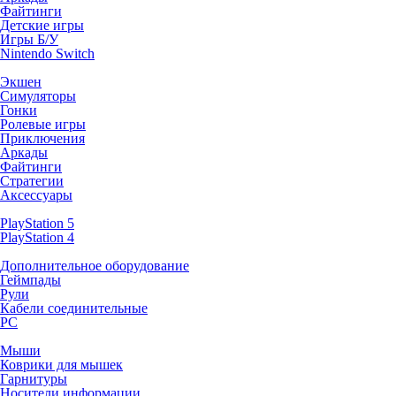
Файтинги
Детские игры
Игры Б/У
Nintendo Switch
Экшен
Симуляторы
Гонки
Ролевые игры
Приключения
Аркады
Файтинги
Стратегии
Аксессуары
PlayStation 5
PlayStation 4
Дополнительное оборудование
Геймпады
Рули
Кабели соединительные
PC
Мыши
Коврики для мышек
Гарнитуры
Носители информации