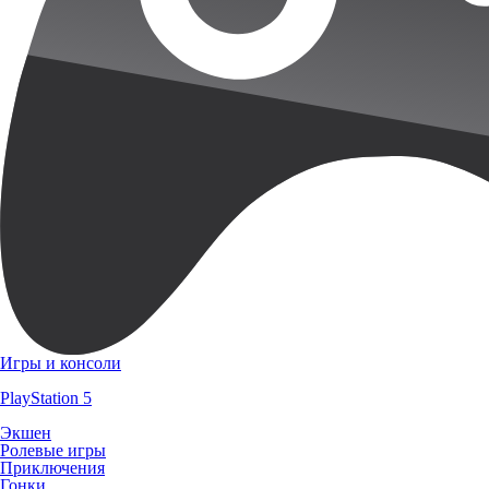
Игры и консоли
PlayStation 5
Экшен
Ролевые игры
Приключения
Гонки