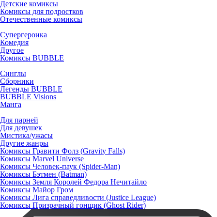
Детские комиксы
Комиксы для подростков
Отечественные комиксы
Супергероика
Комедия
Другое
Комиксы BUBBLE
Синглы
Сборники
Легенды BUBBLE
BUBBLE Visions
Манга
Для парней
Для девушек
Мистика/ужасы
Другие жанры
Комиксы Гравити Фолз (Gravity Falls)
Комиксы Marvel Universe
Комиксы Человек-паук (Spider-Man)
Комиксы Бэтмен (Batman)
Комиксы Земля Королей Федора Нечитайло
Комиксы Майор Гром
Комиксы Лига справедливости (Justice League)
Комиксы Призрачный гонщик (Ghost Rider)