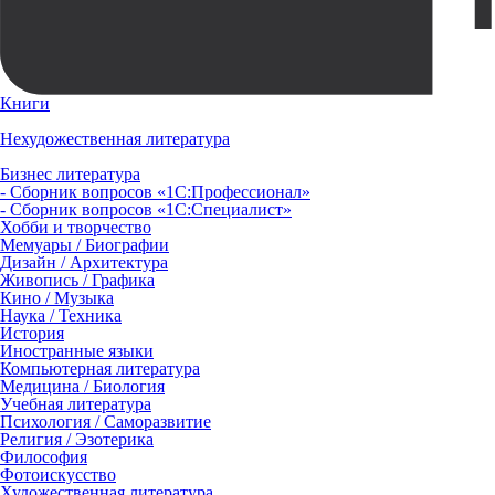
Книги
Нехудожественная литература
Бизнес литература
- Сборник вопросов «1С:Профессионал»
- Сборник вопросов «1С:Специалист»
Хобби и творчество
Мемуары / Биографии
Дизайн / Архитектура
Живопись / Графика
Кино / Музыка
Наука / Техника
История
Иностранные языки
Компьютерная литература
Медицина / Биология
Учебная литература
Психология / Саморазвитие
Религия / Эзотерика
Философия
Фотоискусство
Художественная литература