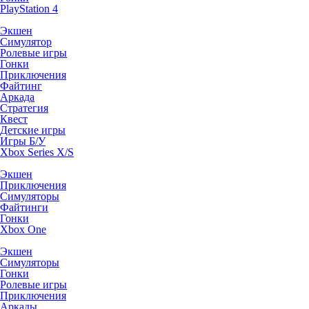
PlayStation 4
Экшен
Симулятор
Ролевые игры
Гонки
Приключения
Файтинг
Аркада
Стратегия
Квест
Детские игры
Игры Б/У
Xbox Series X/S
Экшен
Приключения
Симуляторы
Файтинги
Гонки
Xbox One
Экшен
Симуляторы
Гонки
Ролевые игры
Приключения
Аркады