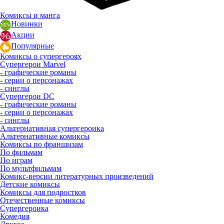
Комиксы и манга
Новинки
Акции
Популярные
Комиксы о супергероях
Супергерои Marvel
- графические романы
- серии о персонажах
- синглы
Супергерои DC
- графические романы
- серии о персонажах
- синглы
Альтернативная супергероика
Альтернативные комиксы
Комиксы по франшизам
По фильмам
По играм
По мультфильмам
Комикс-версии литературных произведений
Детские комиксы
Комиксы для подростков
Отечественные комиксы
Супергероика
Комедия