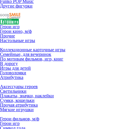
Funko POP Music
Другие фигурки
Герои игр
Герои кино, м/ф
Прочие
Настольные игры
Коллекционные карточные игры
Семейные, для вечеринок
По мотивам фильмов, игр, книг
В дорогу
Игры для детей
Головоломки
Атрибутика
Аксессуары героев
Светильники
Плакаты, значки, наклейки
Сумки, кошельки
Прочая атрибутика
Мягкие игрушки
Герои фильмов, м/ф
Герои игр
Символ года