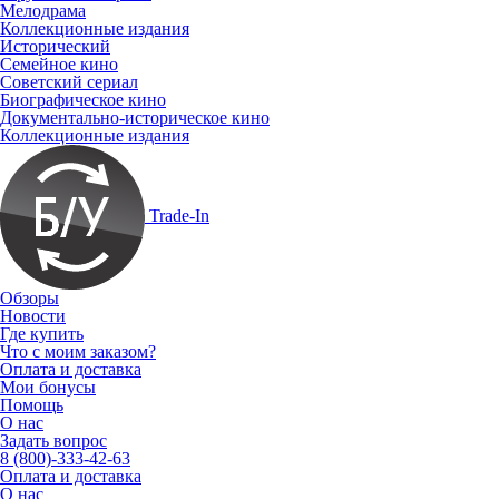
Мелодрама
Коллекционные издания
Исторический
Семейное кино
Советский сериал
Биографическое кино
Документально-историческое кино
Коллекционные издания
Trade-In
Обзоры
Новости
Где купить
Что с моим заказом?
Оплата и доставка
Мои бонусы
Помощь
О нас
Задать вопрос
8 (800)-333-42-63
Оплата и доставка
О нас