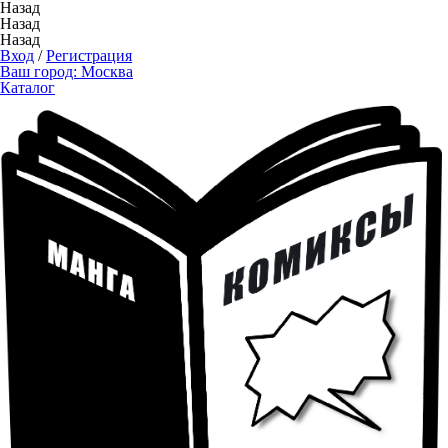
Назад
Назад
Назад
Вход
/
Регистрация
Ваш город:
Москва
Каталог