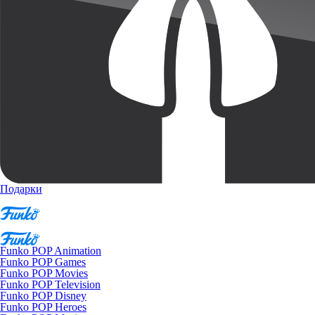
Подарки
Funko POP Animation
Funko POP Games
Funko POP Movies
Funko POP Television
Funko POP Disney
Funko POP Heroes