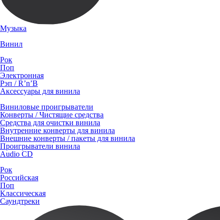
Музыка
Винил
Рок
Поп
Электронная
Рэп / R’n’B
Аксессуары для винила
Виниловые проигрыватели
Конверты / Чистящие средства
Средства для очистки винила
Внутренние конверты для винила
Внешние конверты / пакеты для винила
Проигрыватели винила
Audio CD
Рок
Российская
Поп
Классическая
Саундтреки